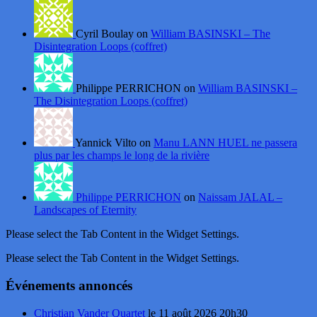
Cyril Boulay on
William BASINSKI – The
Disintegration Loops (coffret)
Philippe PERRICHON on
William BASINSKI –
The Disintegration Loops (coffret)
Yannick Vilto on
Manu LANN HUEL ne passera
plus par les champs le long de la rivière
Philippe PERRICHON
on
Naissam JALAL –
Landscapes of Eternity
Please select the Tab Content in the Widget Settings.
Please select the Tab Content in the Widget Settings.
Événements annoncés
Christian Vander Quartet
le 11 août 2026 20h30