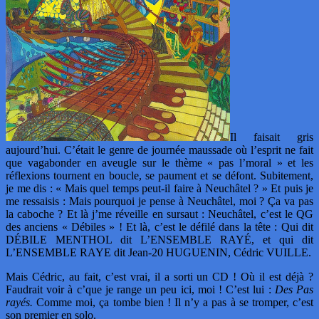
Il faisait gris
aujourd’hui. C’était le genre de journée maussade où l’esprit ne fait
que vagabonder en aveugle sur le thème « pas l’moral » et les
réflexions tournent en boucle, se paument et se défont. Subitement,
je me dis : « Mais quel temps peut-il faire à Neuchâtel ? » Et puis je
me ressaisis : Mais pourquoi je pense à Neuchâtel, moi ? Ça va pas
la caboche ? Et là j’me réveille en sursaut : Neuchâtel, c’est le QG
des anciens « Débiles » ! Et là, c’est le défilé dans la tête : Qui dit
DÉBILE MENTHOL dit L’ENSEMBLE RAYÉ, et qui dit
L’ENSEMBLE RAYE dit Jean-20 HUGUENIN, Cédric VUILLE.
Mais Cédric, au fait, c’est vrai, il a sorti un CD ! Où il est déjà ?
Faudrait voir à c’que je range un peu ici, moi ! C’est lui :
Des Pas
rayés.
Comme moi, ça tombe bien ! Il n’y a pas à se tromper, c’est
son premier en solo.