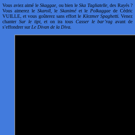
Vous aviez aimé le
Skaggae,
ou bien le
Ska Tagliatelle,
des Rayés ?
Vous aimerez le
Skaroll,
le
Skanimé
et le
Polkaggae
de Cédric
VUILLE, et vous goûterez sans effort le
Klezmer Spaghetti.
Venez
chanter
Sur le tipi,
et on ira tous
Casser le bar’rag
avant de
s’effondrer sur
Le Divan de la Diva.