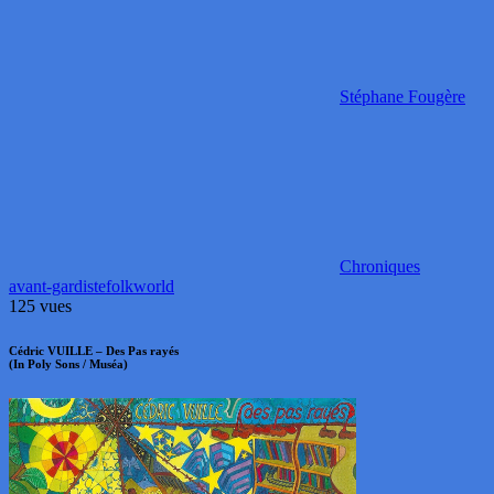
Stéphane Fougère
Chroniques
avant-gardiste
folk
world
125 vues
Cédric VUILLE – Des Pas rayés
(In Poly Sons / Muséa)