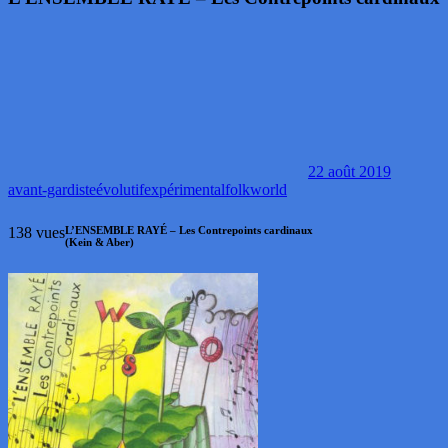
22 août 2019
avant-gardiste
évolutif
expérimental
folk
world
138 vues
L’ENSEMBLE RAYÉ – Les Contrepoints cardinaux
(Kein & Aber)