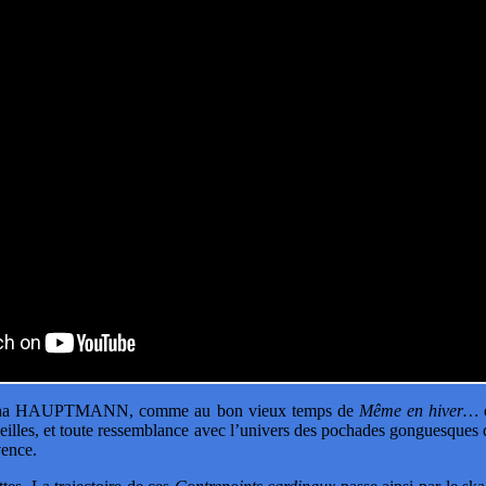
ar Tatjana HAUPTMANN, comme au bon vieux temps de
Même en hiver…
erveilles, et toute ressemblance avec l’univers des pochades gonguesque
vence.