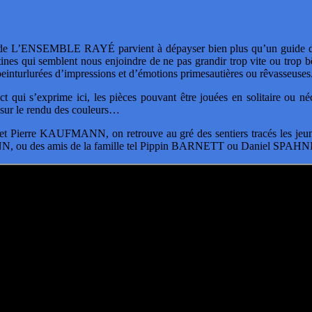
ue de L’ENSEMBLE RAYÉ parvient à dépayser bien plus qu’un guide 
utines qui semblent nous enjoindre de ne pas grandir trop vite ou trop b
 peinturlurées d’impressions et d’émotions primesautières ou rêvasseuses
rict qui s’exprime ici, les pièces pouvant être jouées en solitaire ou
s sur le rendu des couleurs…
t Pierre KAUFMANN, on retrouve au gré des sentiers tracés les j
 ou des amis de la famille tel Pippin BARNETT ou Daniel SPA