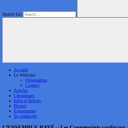
Search for:
Accueil
Le Webzine
Présentation
Contact
Articles
Chroniques
Infos et Brèves
Photos
Événements
Se connecter
L’ENSEMBLE RAYÉ – Les Contrepoints cardinaux