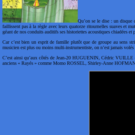
Qu’on se le dise : un disq
faillissent pas à la règle avec leurs quatorze ritournelles suaves et m
géant de nos conduits auditifs ses historiettes acoustiques chiadées et
Car c’est bien un esprit de famille plutôt que de groupe au sens st
musicien est plus ou moins multi-instrumentiste, on n’est jamais volé
C’est ainsi qu’aux côtés de Jean-20 HUGUENIN, Cédric VUILLE e
anciens « Rayés » comme Momo ROSSEL, Shirley-Anne HOFMANN,