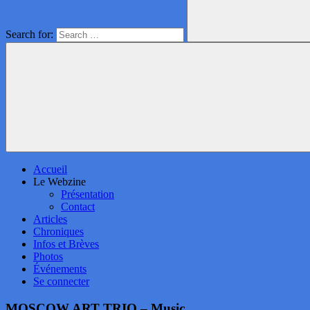
Search for:
Accueil
Le Webzine
Présentation
Contact
Articles
Chroniques
Infos et Brèves
Photos
Événements
Se connecter
MOSCOW ART TRIO – Music