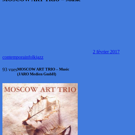
2 février 2017
contemporain
folk
jazz
93 vues
MOSCOW ART TRIO – Music
(JARO Medien GmbH)