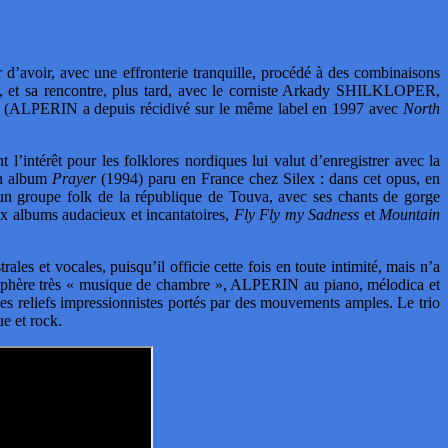
’avoir, avec une effronterie tranquille, procédé à des combinaisons
e, et sa rencontre, plus tard, avec le corniste Arkady SHILKLOPER,
 (ALPERIN a depuis récidivé sur le même label en 1997 avec
North
l’intérêt pour les folklores nordiques lui valut d’enregistrer avec la
on album
Prayer
(1994) paru en France chez Silex : dans cet opus, en
t un groupe folk de la république de Touva, avec ses chants de gorge
albums audacieux et incantatoires,
Fly Fly my Sadness
et
Mountain
 et vocales, puisqu’il officie cette fois en toute intimité, mais n’a
atmosphère très « musique de chambre », ALPERIN au piano, mélodica et
 reliefs impressionnistes portés par des mouvements amples. Le trio
e et rock.