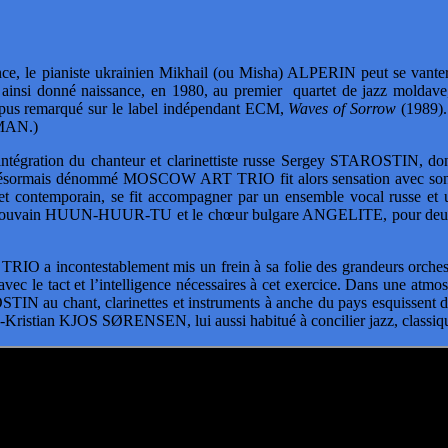
e, le pianiste ukrainien Mikhail (ou Misha) ALPERIN peut se vanter d
 a ainsi donné naissance, en 1980, au premier quartet de jazz moldav
pus remarqué sur le label indépendant ECM,
Waves of Sorrow
(1989).
MAN.)
’intégration du chanteur et clarinettiste russe Sergey STAROSTIN, dont 
e désormais dénommé MOSCOW ART TRIO fit alors sensation avec s
lk et contemporain, se fit accompagner par un ensemble vocal russe e
oupe touvain HUUN-HUUR-TU et le chœur bulgare ANGELITE, pour deux 
 incontestablement mis un frein à sa folie des grandeurs orchestrales
é, avec le tact et l’intelligence nécessaires à cet exercice. Dans une 
 au chant, clarinettes et instruments à anche du pays esquissent des
ns-Kristian KJOS SØRENSEN, lui aussi habitué à concilier jazz, classiqu