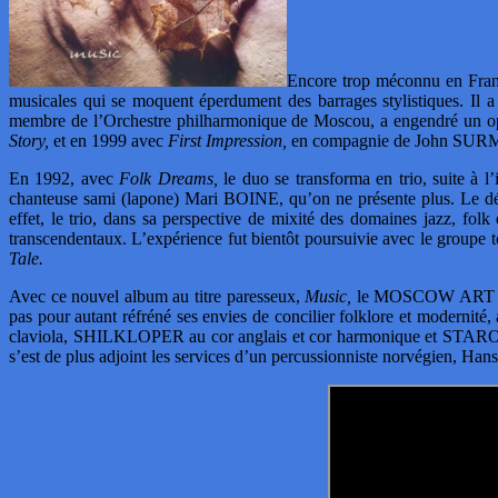
Encore trop méconnu en Franc
musicales qui se moquent éperdument des barrages stylistiques. Il
membre de l’Orchestre philharmonique de Moscou, a engendré un o
Story,
et en 1999 avec
First Impression,
en compagnie de John SUR
En 1992, avec
Folk Dreams,
le duo se transforma en trio, suite à l
chanteuse sami (lapone) Mari BOINE, qu’on ne présente plus. L
effet, le trio, dans sa perspective de mixité des domaines jazz, fo
transcendentaux. L’expérience fut bientôt poursuivie avec le gr
Tale.
Avec ce nouvel album au titre paresseux,
Music,
le MOSCOW ART TRIO a
pas pour autant réfréné ses envies de concilier folklore et modernit
claviola, SHILKLOPER au cor anglais et cor harmonique et STAROSTIN
s’est de plus adjoint les services d’un percussionniste norvégien, Ha