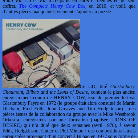
Road Vol. 1-5
et
Vol. 6-10
parus en 2008 et réédités en un seul
coffret,
The Complete Henry Cow Box,
en 2019, et voilà que
d’autres pièces manquantes viennent s’ajouter au puzzle !
Ce CD, titré
Glastonbury,
Chaumont, Bilbao and the Lions of Desire,
contient le plus ancien
enregistrement connu de HENRY COW, issu du premier festival
Glastonbury Fayre en 1972 (le groupe était alors constitué de Martin
Ditcham, Fred Frith, John Greaves and Tim Hodgkinson) ; des
pièces issues de la collaboration du groupe avec le Mike Westbrook
Orkestra, enregistrées par une formation (baptisée LIONS OF
DESIRE) qui n’a duré que deux semaines (avril 1978), à savoir
Frith, Hodgkinson, Cutler et Phil Minton ; des compositions jamais
enregistrées provenant d’un concert à Bilbao en 1977 sous forme de