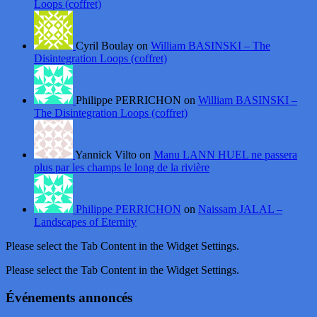
Loops (coffret)
Cyril Boulay on
William BASINSKI – The
Disintegration Loops (coffret)
Philippe PERRICHON on
William BASINSKI –
The Disintegration Loops (coffret)
Yannick Vilto on
Manu LANN HUEL ne passera
plus par les champs le long de la rivière
Philippe PERRICHON
on
Naissam JALAL –
Landscapes of Eternity
Please select the Tab Content in the Widget Settings.
Please select the Tab Content in the Widget Settings.
Événements annoncés