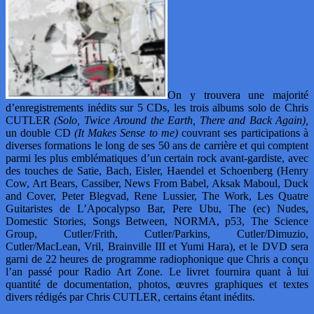
On y trouvera une majorité
d’enregistrements inédits sur 5 CDs, les trois albums solo de Chris
CUTLER
(Solo, Twice Around the Earth, There and Back Again),
un double CD
(It Makes Sense to me)
couvrant ses participations à
diverses formations le long de ses 50 ans de carrière et qui comptent
parmi les plus emblématiques d’un certain rock avant-gardiste, avec
des touches de Satie, Bach, Eisler, Haendel et Schoenberg (Henry
Cow, Art Bears, Cassiber, News From Babel, Aksak Maboul, Duck
and Cover, Peter Blegvad, Rene Lussier, The Work, Les Quatre
Guitaristes de L’Apocalypso Bar, Pere Ubu, The (ec) Nudes,
Domestic Stories, Songs Between, NORMA, p53, The Science
Group, Cutler/Frith, Cutler/Parkins, Cutler/Dimuzio,
Cutler/MacLean, Vril, Brainville III et Yumi Hara), et le DVD sera
garni de 22 heures de programme radiophonique que Chris a conçu
l’an passé pour Radio Art Zone. Le livret fournira quant à lui
quantité de documentation, photos, œuvres graphiques et textes
divers rédigés par Chris CUTLER, certains étant inédits.