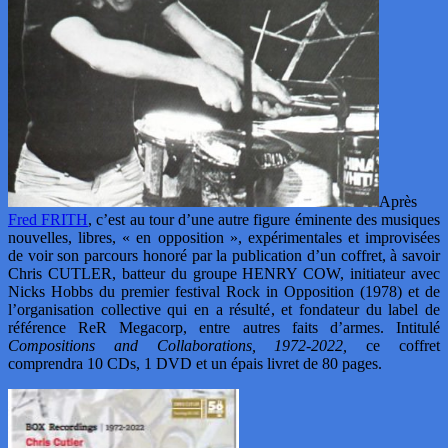
Après
Fred FRITH
, c’est au tour d’une autre figure éminente des musiques
nouvelles, libres, « en opposition », expérimentales et improvisées
de voir son parcours honoré par la publication d’un coffret, à savoir
Chris CUTLER, batteur du groupe HENRY COW, initiateur avec
Nicks Hobbs du premier festival Rock in Opposition (1978) et de
l’organisation collective qui en a résulté, et fondateur du label de
référence ReR Megacorp, entre autres faits d’armes. Intitulé
Compositions and Collaborations, 1972-2022,
ce coffret
comprendra 10 CDs, 1 DVD et un épais livret de 80 pages.