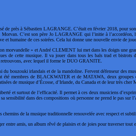
ressé de près à Sébastien LAGRANGE. C’était en février 2018, pour 
orvan. C’est son père Jo LAGRANGE qui l’initie à l’accordéon, lui qu
tive et humaine de ces soirées. Cela lui donne une nouvelle envie de jo
morvandelle » et André CLEMENT lui met dans les doigts une grande 
es de cette musique. Il va jouer dans tous les bals trad et bistrots
le retrouvons, avec lequel il forme le DUO GRANITE.
si du bouzouki irlandais et de la mandoline. Fervent défenseur des musi
qu’ils ont été membres de BLACKWATER et de MATAWA, deux groupes 
isées de musique d’Écosse, d’Irlande, du Canada et de leur très cher 
liberté et surtout de l’efficacité. Il permet à ces deux musiciens d’expr
t sa sensibilité dans des compositions où personne ne prend le pas sur l
es chemins de la musique traditionnelle renouvelée avec respect et subtili
er entre amis, un album rêvé de plaisirs et de joies pour traverser tout