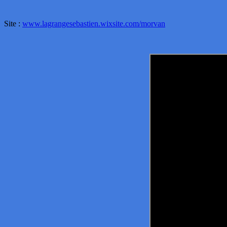
Site :
www.lagrangesebastien.wixsite.com/morvan