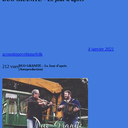
4 janvier 2021
acoustique
celtique
folk
212 vues
DUO GRANITE – Le Jour d’après
(Autoproduction)