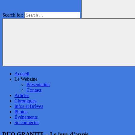
Search for:
Accueil
Le Webzine
Présentation
Contact
Articles
Chroniques
Infos et Brèves
Photos
Événements
Se connecter
DUO GRANITE – Le jour d’après