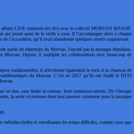
son album LIVE vraiment très live avec le collectif MORVAN MASSIF.
i jouait aussi de la vielle à roue. Il l’accompagne alors à chaque
uer de l’accordéon, qu’il avait abandonné quelques années auparavant.
partie du répertoire du Morvan. Fasciné par la musique irlandaise,
 du Morvan. Depuis, il multiplie les collaborations avec beaucoup de
ques traditionnelles, il affectionne également le rock et la chanson de
emblématiques du Morvan. C’est en 2017 qu’ils ont fondé le DUO
Morvan.
imer en duo, sans limite ni retenue, leurs immenses talents. De l’énergie
’autre, la seule victorieuse étant leur passion commune pour la musique
té.
 en mélodies belles et entraînantes les temps difficiles, comme ceux que