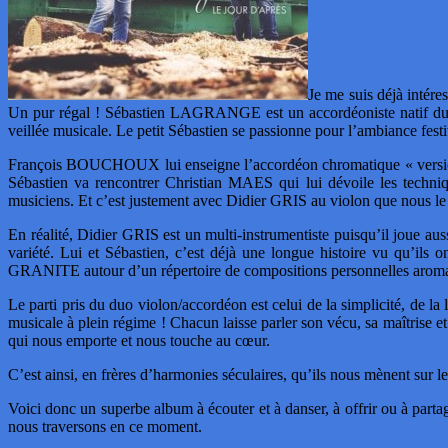
Je me suis déjà inté
Un pur régal ! Sébastien LAGRANGE est un accordéoniste natif du M
veillée musicale. Le petit Sébastien se passionne pour l’ambiance fes
François BOUCHOUX lui enseigne l’accordéon chromatique « version 
Sébastien va rencontrer Christian MAES qui lui dévoile les techniqu
musiciens. Et c’est justement avec Didier GRIS au violon que nous 
En réalité, Didier GRIS est un multi-instrumentiste puisqu’il joue aus
variété. Lui et Sébastien, c’est déjà une longue histoire vu 
GRANITE autour d’un répertoire de compositions personnelles aromat
Le parti pris du duo violon/accordéon est celui de la simplicité, de la 
musicale à plein régime ! Chacun laisse parler son vécu, sa maîtrise e
qui nous emporte et nous touche au cœur.
C’est ainsi, en frères d’harmonies séculaires, qu’ils nous mènent sur l
Voici donc un superbe album à écouter et à danser, à offrir ou à partag
nous traversons en ce moment.