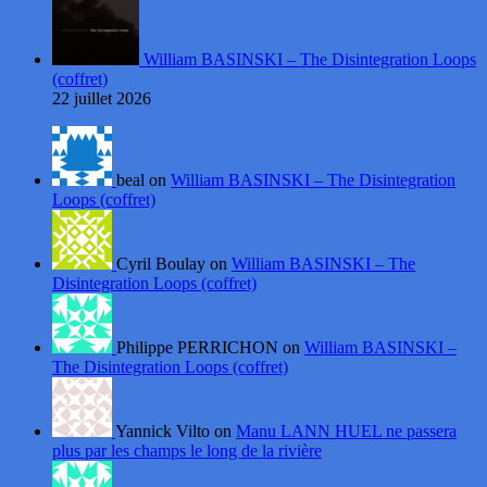
William BASINSKI – The Disintegration Loops
(coffret)
22 juillet 2026
beal on
William BASINSKI – The Disintegration
Loops (coffret)
Cyril Boulay on
William BASINSKI – The
Disintegration Loops (coffret)
Philippe PERRICHON on
William BASINSKI –
The Disintegration Loops (coffret)
Yannick Vilto on
Manu LANN HUEL ne passera
plus par les champs le long de la rivière