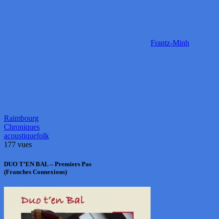
Frantz-Minh
Raimbourg
Chroniques
acoustique
folk
177 vues
DUO T’EN BAL – Premiers Pas
(Franches Connexions)