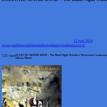
12 juin 2019
avant-gardiste
expérimental
fusion
improvisation
jazz
rock
125 vues
ECLECTIC MAYBE BAND – The Blind Night Watchers’ Mysterious Landscape
(Discus Music)