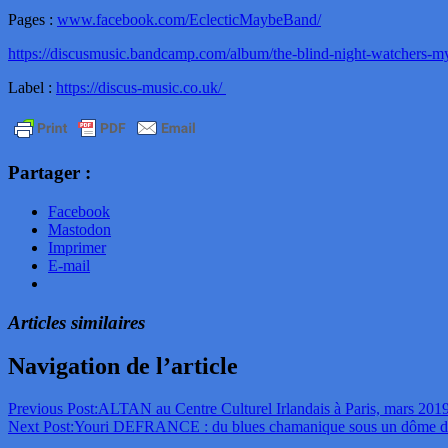
Pages :
www.facebook.com/EclecticMaybeBand/
https://discusmusic.bandcamp.com/album/the-blind-night-watchers-m
Label :
https://discus-music.co.uk/
Partager :
Facebook
Mastodon
Imprimer
E-mail
Articles similaires
Navigation de l’article
Previous Post:
ALTAN au Centre Culturel Irlandais à Paris, mars 201
Next Post:
Youri DEFRANCE : du blues chamanique sous un dôme du