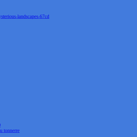
ysterious-landscapes-67cd
9
 tonnerre