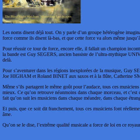
Les noms disent déjà tout. On y parle d’un groupe hétérogène imaginai
force comme ils disent là-bas, et que cette force va alors même jusqu’
Pour réussir ce tour de force, encore elle, il fallait un champion incon
la bande est Guy SEGERS, ancien bassiste de l’ultra-mythique UNIVER
delà.
Pour s’aventurer dans les régions inexplorées de la musique, Guy SE
Joe HIGHAM et Roland BINET aux saxos et à la flûte, Catherine S
Même s’ils partagent le même goût pour l’audace, tous ces musiciens vi
mieux. Ce qu’on retrouve néanmoins dans chaque morceau, et c’est ce q
fait qu’on suit les musiciens dans chaque méandre, dans chaque étran
Et puis, que ce soit dit franchement, tous ces musiciens font réellemen
âme.
Qu’on se le dise, l’extrême qualité musicale a force de loi en ce roya