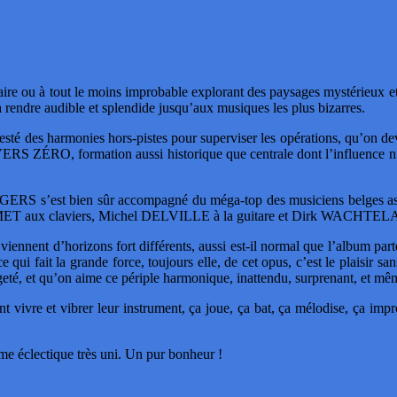
re ou à tout le moins improbable explorant des paysages mystérieux et é
à rendre audible et splendide jusqu’aux musiques les plus bizarres.
testé des harmonies hors-pistes pour superviser les opérations, qu’on dev
S ZÉRO, formation aussi historique que centrale dont l’influence n’a
GERS s’est bien sûr accompagné du méga-top des musiciens belges assez 
MET aux claviers, Michel DELVILLE à la guitare et Dirk WACHTELAE
ennent d’horizons fort différents, aussi est-il normal que l’album part
ui fait la grande force, toujours elle, de cet opus, c’est le plaisir sa
geté, et qu’on aime ce périple harmonique, inattendu, surprenant, et 
t vivre et vibrer leur instrument, ça joue, ça bat, ça mélodise, ça impr
ume éclectique très uni. Un pur bonheur !