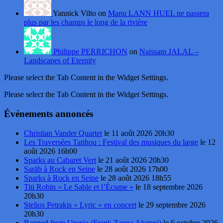
Yannick Vilto on
Manu LANN HUEL ne passera
plus par les champs le long de la rivière
Philippe PERRICHON
on
Naissam JALAL –
Landscapes of Eternity
Please select the Tab Content in the Widget Settings.
Please select the Tab Content in the Widget Settings.
Événements annoncés
Christian Vander Quartet
le 11 août 2026 20h30
Les Traversées Tatihou : Festival des musiques du large
le 12
août 2026 16h00
Sparks au Cabaret Vert
le 21 août 2026 20h30
Sarāb à Rock en Seine
le 28 août 2026 17h00
Sparks à Rock en Seine
le 28 août 2026 18h55
Titi Robin « Le Sable et l’Écume »
le 18 septembre 2026
20h30
Stelios Petrakis « Lyric » en concert
le 29 septembre 2026
20h30
Banned from Utopia (Frank Zappa Alumni)
le 6 octobre 2026