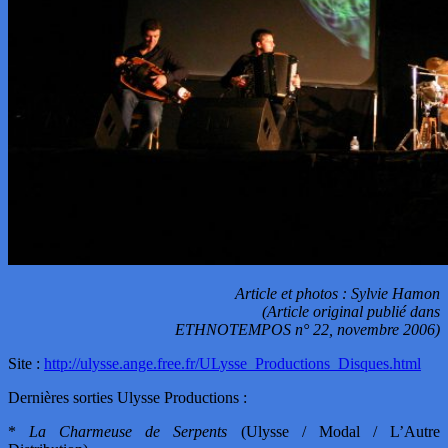
Article et photos : Sylvie Hamon
(Article original publié dans
ETHNOTEMPOS n° 22, novembre 2006)
Site :
http://ulysse.ange.free.fr/ULysse_Productions_Disques.html
Dernières sorties Ulysse Productions :
*
La Charmeuse de Serpents
(Ulysse / Modal / L’Autre