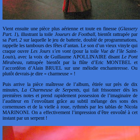
Vient ensuite une pièce plus aérienne et toute en finesse (
Glassery
Part. 1
), illustrant la toile
Joueurs de Football
, bientôt rattrapée par
sa
Part. 2
sur laquelle le jeu de batterie, doublé de programmations,
rappelle les tambours des fêtes d’antan. Le son d’un vieux vinyle qui
craque ouvre
Les Jours s’en vont
(pour la toile
Vue de l’ïle Saint-
Louis
), avec la voix de Guillaume APOLLINAIRE disant
Le Pont
Mirabeau
, rattrapée bientôt par la flûte d’Eric MONTBEL et
l’accordéon d’Alain BRUEL sur une mélodie enchanteresse. Ou
plutôt devrais-je dire « charmeuse » !
Puis arrive la pièce maîtresse de l’album, étirée sur près de dix
minutes,
La Charmeuse de Serpents
, qui fait frissonner dès les
premières notes et prend rapidement possession de l’imaginaire de
l’auditeur en l’envoûtant grâce au subtil mélange des sons des
cornemuses et de la vielle à roue, rythmés par les tablas de Nicola
MARINONI. On a effectivement l’impression d’être envoûté à cet
instant par un serpent !