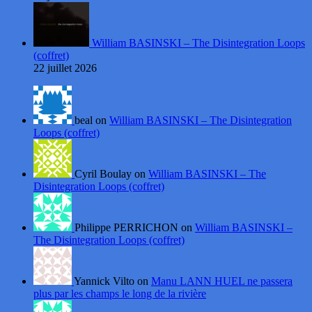
William BASINSKI – The Disintegration Loops
(coffret)
22 juillet 2026
beal on
William BASINSKI – The Disintegration
Loops (coffret)
Cyril Boulay on
William BASINSKI – The
Disintegration Loops (coffret)
Philippe PERRICHON on
William BASINSKI –
The Disintegration Loops (coffret)
Yannick Vilto on
Manu LANN HUEL ne passera
plus par les champs le long de la rivière