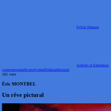
Sylvie Hamon
Articles et Entretiens
contemporain
électro
évolutif
folk
traditionnel
181 vues
Éric MONTBEL
Un rêve pictural