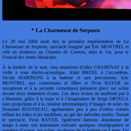
* La Charmeuse de Serpents
Le 29 mai 2004 avait lieu la première représentation de
La
Charmeuse de Serpents
, spectacle imaginé par Éric MONTBEL et
créé en résidence au Chantier de Correns, dans le Var, pour le
Festival des Joutes Musicales.
À la tombée de la nuit, cinq musiciens (Gilles CHABENAT à la
vielle à roue électro-acoustique, Alain BRUEL à l’accordéon,
Nicola MARINONI à la batterie et aux percussions, Eric
MONTBEL aux cornemuses et flûtes et Yvon BAYER au
saxophone et à la seconde cornemuse) prenaient place sur scène
devant deux immenses écrans. Les deux écrans ne tardèrent pas à
s’illuminer, grâce à la main et à l’imagination de Serge ORTEGA
(aux projections et à la création informatique), d’images de toiles du
Douanier ROUSSEAU, agrémentées peu à peu d’effets colorés
mêlant les toiles et les modifiant, au gré des mélodies jouées. Durant
le spectacle, Yvon BAYER, également danseur, abandonne de
temps à autre son instrument exécuter quelques chorégraphies et
numéros d’acteur, sur scène, au-dessus de la batterie ou à terre. Un