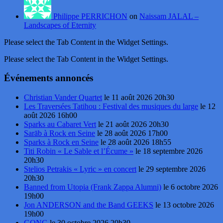
Philippe PERRICHON
on
Naissam JALAL –
Landscapes of Eternity
Please select the Tab Content in the Widget Settings.
Please select the Tab Content in the Widget Settings.
Événements annoncés
Christian Vander Quartet
le 11 août 2026 20h30
Les Traversées Tatihou : Festival des musiques du large
le 12
août 2026 16h00
Sparks au Cabaret Vert
le 21 août 2026 20h30
Sarāb à Rock en Seine
le 28 août 2026 17h00
Sparks à Rock en Seine
le 28 août 2026 18h55
Titi Robin « Le Sable et l’Écume »
le 18 septembre 2026
20h30
Stelios Petrakis « Lyric » en concert
le 29 septembre 2026
20h30
Banned from Utopia (Frank Zappa Alumni)
le 6 octobre 2026
19h00
Jon ANDERSON and the Band GEEKS
le 13 octobre 2026
19h00
GONG
le 30 octobre 2026 20h30