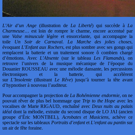
L’Air d’un Ange
(illustration de
La Liberté
) qui succède à
La
Charmeuse
… est loin de rompre le charme, encore accentué par
une
Valse
minuscule
légère et ensorcelante, qui accompagne la
toile
Un Soir de Carnaval
.
La Marche des jolies choses
,
évoquant
L’Enfant aux Rochers
, est plus sombre avec ses gongs qui
remplacent la batterie et un traitement sonore ô combien chargé
d’émotions. Avec
L’Absente
(sur le tableau
Les Flamands
), on
retrouve l’univers de la musique mécanique de l’époque du
Douanier ROUSSEAU avec une mélodie dansante, les percussions
électroniques et la batterie, qui accélèrent
sur
L’Insolente
(illustrant
Le Rêve
) jusqu’à tourner la tête avant
d’hypnotiser à nouveau l’auditeur.
Pour accompagner la projection de
La Bohémienne endormie
, on ne
pouvait rêver de plus bel hommage que
Trip to the Hope
avec les
vocalises de Marie RIGAUD, enchaîné avec
Deux nuits au palais
idéal
dont la mélodie, extraite du second disque de LO JAI (ancien
groupe d’Éric MONTBEL),
Acrobates et Musiciens
, achève ce
spectacle sur les tableaux
Portraits d’enfant
et
L’enfant au pantin
sur
un air de fête foraine.