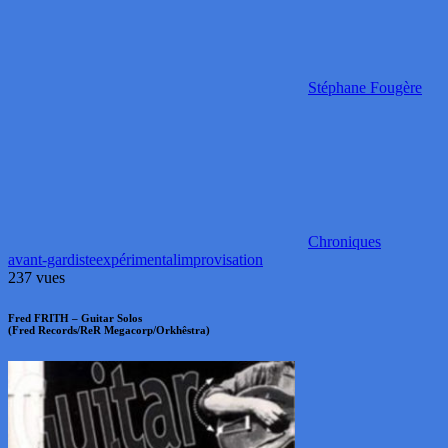
Stéphane Fougère
Chroniques
avant-gardiste
expérimental
improvisation
237 vues
Fred FRITH – Guitar Solos
(Fred Records/ReR Megacorp/Orkhêstra)