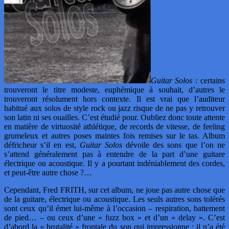
Guitar Solos :
certains
trouveront le titre modeste, euphémique à souhait, d’autres le
trouveront résolument hors contexte. Il est vrai que l’auditeur
habitué aux solos de style rock ou jazz risque de ne pas y retrouver
son latin ni ses ouailles. C’est étudié pour. Oubliez donc toute attente
en matière de virtuosité athlétique, de records de vitesse, de feeling
grumeleux et autres poses maintes fois remises sur le tas. Album
défricheur s’il en est,
Guitar Solos
dévoile des sons que l’on ne
s’attend généralement pas à entendre de la part d’une guitare
électrique ou acoustique. Il y a pourtant indéniablement des cordes,
et peut-être autre chose ?…
Cependant, Fred FRITH, sur cet album, ne joue pas autre chose que
de la guitare, électrique ou acoustique. Les seuls autres sons tolérés
sont ceux qu’il émet lui-même à l’occasion – respiration, battement
de pied… – ou ceux d’une « fuzz box » et d’un « delay ». C’est
d’abord la « brutalité » frontale du son qui impressionne : il n’a été