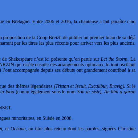
 en Bretagne. Entre 2006 et 2016, la chanteuse a fait paraître cinq
proposition de la Coop Breizh de publier un premier bilan de sa déjà
rant par les titres les plus récents pour arriver vers les plus anciens.
 de Shakespeare n’est ici présente qu’en partie sur
Let the Storm.
La
 MARZIN qui cisèle ensuite des arrangements optimaux, le tout oscillant
i l’ont accompagnée depuis ses débuts ont grandement contribué à sa
que des thèmes légendaires
(Tristan et Iseult, Excalibur, Bravig).
Si le
‘ta laou
(connu également sous le nom
Son ar sistr), An hini a garan
MANSET.
langues minoritaires, en Suède en 2008.
n,
et
Océane,
un titre plus retenu dont les paroles, signées Christine