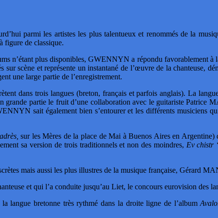
ui parmi les artistes les plus talentueux et renommés de la musique
à figure de classique.
lbums n’étant plus disponibles, GWENNYN a répondu favorablement à la 
s sur scène et représente un instantané de l’œuvre de la chanteuse, démar
nt une large partie de l’enregistrement.
nt dans trois langues (breton, français et parfois anglais). La langue
n grande partie le fruit d’une collaboration avec le guitariste Patrice
GWENNYN sait également bien s’entourer et les différents musiciens qu
adrès,
sur les Mères de la place de Mai à Buenos Aires en Argentine) 
ment sa version de trois traditionnels et non des moindres,
Ev chistr 
iscrètes mais aussi les plus illustres de la musique française, Gérard 
a chanteuse et qui l’a conduite jusqu’au Liet, le concours eurovision des 
a langue bretonne très rythmé dans la droite ligne de l’album
Avalo