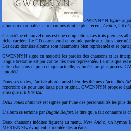
GWENNYN figure aujourd’h
albums remarquables et remarqués dont le plus récent,
Avalon,
fait déj
Ce sixième et nouvel opus est une compilation. Les trois premiers a
riche carrière. Le CD correspond en grande partie aux titres interprété
Les deux derniers albums sont néanmoins bien représentés et se partage
GWENNYN signe en majorité les paroles des chansons et les interprète
langue bretonne est par contre très bien représentée. La musique est e
entre chansons et pop celtique actuelle, rythmées ou plus posées. 
notoriété.
Dans ses textes, l’artiste aborde aussi bien des thèmes d’actualités (
M
répertoire est pour une large part original, GWENNYN propose égale
ainsi que
E ti Eliz Iza.
Deux voiles blanches
est signée par l’une des personnalités les plus d
L’album se termine par
Bugale Belfast,
le titre qui a fait connaitre l
Deux chansons inédites figurent au menu,
New Andro,
un hymne à l
MÉRIENNE, évoquent la montée des océans.