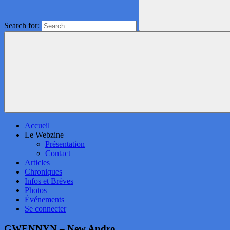
Search for:
Accueil
Le Webzine
Présentation
Contact
Articles
Chroniques
Infos et Brèves
Photos
Événements
Se connecter
GWENNYN – New Andro