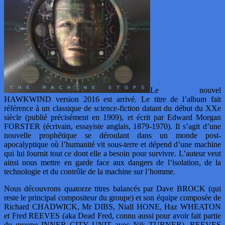
Le nouvel
HAWKWIND version 2016 est arrivé. Le titre de l’album fait
référence à un classique de science-fiction datant du début du XXe
siècle (publié précisément en 1909), et écrit par Edward Morgan
FORSTER (écrivain, essayiste anglais, 1879-1970). Il s’agit d’une
nouvelle prophétique se déroulant dans un monde post-
apocalyptique où l’humanité vit sous-terre et dépend d’une machine
qui lui fournit tout ce dont elle a besoin pour survivre. L’auteur veut
ainsi nous mettre en garde face aux dangers de l’isolation, de la
technologie et du contrôle de la machine sur l’homme.
Nous découvrons quatorze titres balancés par Dave BROCK (qui
reste le principal compositeur du groupe) et son équipe composée de
Richard CHADWICK, Mr DIBS, Niall HONE, Haz WHEATON
et Fred REEVES (aka Dead Fred, connu aussi pour avoir fait partie
du groupe INNER CITY UNIT avec Nik TURNER). REEVES