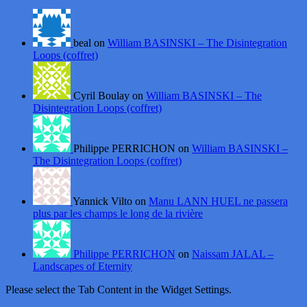
beal on
William BASINSKI – The Disintegration
Loops (coffret)
Cyril Boulay on
William BASINSKI – The
Disintegration Loops (coffret)
Philippe PERRICHON on
William BASINSKI –
The Disintegration Loops (coffret)
Yannick Vilto on
Manu LANN HUEL ne passera
plus par les champs le long de la rivière
Philippe PERRICHON
on
Naissam JALAL –
Landscapes of Eternity
Please select the Tab Content in the Widget Settings.