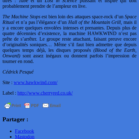
titres :
Tube
et un
Lost in Science
puissant et inspiré qui doit
probablement prendre de l’ampleur en live.
The Machine Stops
est bien loin des attaques space-rock d’un
Space
Ritual
et n’a pas l’élégance d’un
Hall of the Mountain Grill,
mais il
y a encore quelques envolées intenses et prenantes. Depuis plus de
quatre décennies d’existence, la machine HAWKWIND n’est pas
prête de s’arrêter. Le groupe reste attachant, faisant preuve encore
d’originalités soniques… Même s’il faut bien admettre que depuis
quelques temps déjà, les disques proposés
(Blood of the Earth,
Onward)
sont assez inégaux ou donnent parfois l’impression de
tourner en rond.
Cédrick Pesqué
Site :
www.hawkwind.com/
Label :
http://www.cherryred.co.uk/
Partager :
Facebook
Mastodon