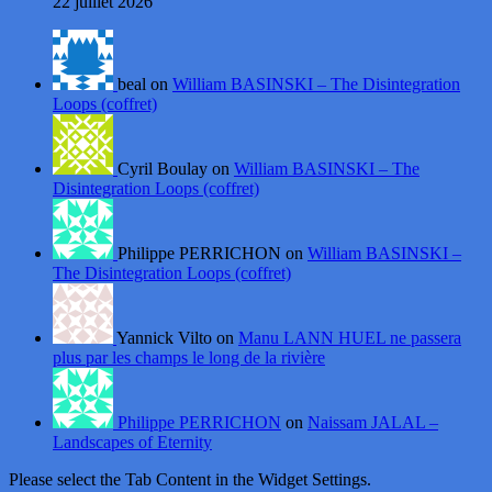
22 juillet 2026
beal on
William BASINSKI – The Disintegration
Loops (coffret)
Cyril Boulay on
William BASINSKI – The
Disintegration Loops (coffret)
Philippe PERRICHON on
William BASINSKI –
The Disintegration Loops (coffret)
Yannick Vilto on
Manu LANN HUEL ne passera
plus par les champs le long de la rivière
Philippe PERRICHON
on
Naissam JALAL –
Landscapes of Eternity
Please select the Tab Content in the Widget Settings.