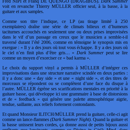
Fred NIPI et Franq DE QUENGO (DRAGIBUS).
Dark Summer
voit en revanche Thierry MÜLLER officier seul, à la basse, à la
guitare et aux samples.
Comme son titre l’indique, ce LP (au tirage limité à 250
exemplaires) draîne une série de climats bilieux et d’humeurs
taciturnes accouchés en seulement une ou deux prises improvisées
dans le vif d’un passage en creux que le musicien a semble-t-il
traversé durant l’été 2006, comme en témoigne le synopsis mis en
exergue : « Il y a des jours où tout vous échappe. Il y a des jours où
le ciel n’en finit plus d’être gris… »
Dark Summer
peut se lire
comme un moyen d’exorciser ce « bad karma ».
Le choix du support vinyl a permis à MÜLLER d’intégrer ces
improvisations dans une structure narrative scindée en deux parties :
il y a donc une « day side » et une « night side », et des titres de
morceaux se répondent ou se complètent d’une face du disque à
l’autre. MÜLLER égrène ses scarifications mentales en priorité à la
guitare basse, qui développe ici une grammaire à base de distorsions
et de « feedback » qui génère une palette atmosphérique aigrie,
tendue, saillante, aux reliefs fortement contondants.
Et quand Monsieur ILITCH/MÜLLER prend la guitare, celle-ci agit
comme un lance-flammes
(Dark Summer Night).
Quand la guitare et
la basse unissent leurs cordes, ça donne aussi de petits bijoux aussi
entêtants que lancinants, comme ce
Diving in Girl’s Mind,
dans