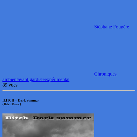
Stéphane Fougère
Chroniques
ambient
avant-gardiste
expérimental
89 vues
ILITCH – Dark Summer
(IlitchMusic)