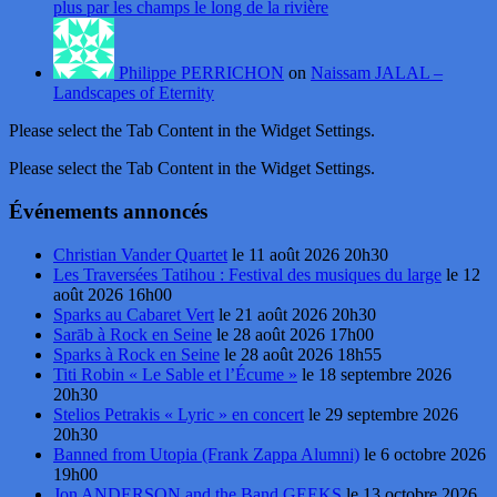
plus par les champs le long de la rivière
Philippe PERRICHON
on
Naissam JALAL –
Landscapes of Eternity
Please select the Tab Content in the Widget Settings.
Please select the Tab Content in the Widget Settings.
Événements annoncés
Christian Vander Quartet
le 11 août 2026 20h30
Les Traversées Tatihou : Festival des musiques du large
le 12
août 2026 16h00
Sparks au Cabaret Vert
le 21 août 2026 20h30
Sarāb à Rock en Seine
le 28 août 2026 17h00
Sparks à Rock en Seine
le 28 août 2026 18h55
Titi Robin « Le Sable et l’Écume »
le 18 septembre 2026
20h30
Stelios Petrakis « Lyric » en concert
le 29 septembre 2026
20h30
Banned from Utopia (Frank Zappa Alumni)
le 6 octobre 2026
19h00
Jon ANDERSON and the Band GEEKS
le 13 octobre 2026