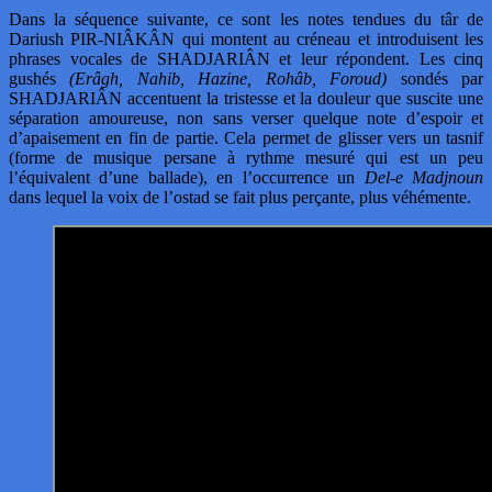
Dans la séquence suivante, ce sont les notes tendues du târ de
Dariush PIR-NIÂKÂN qui montent au créneau et introduisent les
phrases vocales de SHADJARIÂN et leur répondent. Les cinq
gushés
(Erâgh, Nahib, Hazine, Rohâb, Foroud)
sondés par
SHADJARIÂN accentuent la tristesse et la douleur que suscite une
séparation amoureuse, non sans verser quelque note d’espoir et
d’apaisement en fin de partie. Cela permet de glisser vers un tasnif
(forme de musique persane à rythme mesuré qui est un peu
l’équivalent d’une ballade), en l’occurrence un
Del-e Madjnoun
dans lequel la voix de l’ostad se fait plus perçante, plus véhémente.