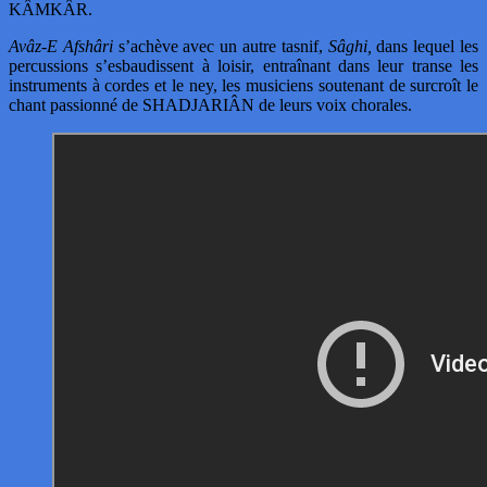
KÂMKÂR.
Avâz-E Afshâri
s’achève avec un autre tasnif,
Sâghi,
dans lequel les
percussions s’esbaudissent à loisir, entraînant dans leur transe les
instruments à cordes et le ney, les musiciens soutenant de surcroît le
chant passionné de SHADJARIÂN de leurs voix chorales.