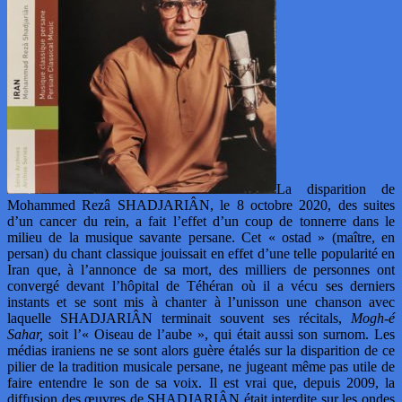
La disparition de
Mohammed Rezâ SHADJARIÂN, le 8 octobre 2020, des suites
d’un cancer du rein, a fait l’effet d’un coup de tonnerre dans le
milieu de la musique savante persane. Cet « ostad » (maître, en
persan) du chant classique jouissait en effet d’une telle popularité en
Iran que, à l’annonce de sa mort, des milliers de personnes ont
convergé devant l’hôpital de Téhéran où il a vécu ses derniers
instants et se sont mis à chanter à l’unisson une chanson avec
laquelle SHADJARIÂN terminait souvent ses récitals,
Mogh-é
Sahar,
soit l’« Oiseau de l’aube », qui était aussi son surnom. Les
médias iraniens ne se sont alors guère étalés sur la disparition de ce
pilier de la tradition musicale persane, ne jugeant même pas utile de
faire entendre le son de sa voix. Il est vrai que, depuis 2009, la
diffusion des œuvres de SHADJARIÂN était interdite sur les ondes