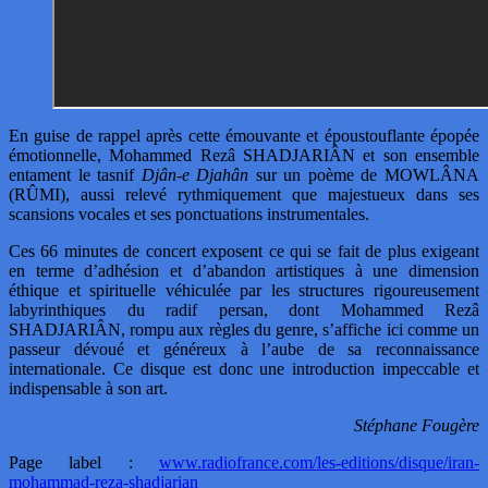
En guise de rappel après cette émouvante et époustouflante épopée
émotionnelle, Mohammed Rezâ SHADJARIÂN et son ensemble
entament le tasnif
Djân-e Djahân
sur un poème de MOWLÂNA
(RÛMI), aussi relevé rythmiquement que majestueux dans ses
scansions vocales et ses ponctuations instrumentales.
Ces 66 minutes de concert exposent ce qui se fait de plus exigeant
en terme d’adhésion et d’abandon artistiques à une dimension
éthique et spirituelle véhiculée par les structures rigoureusement
labyrinthiques du radif persan, dont Mohammed Rezâ
SHADJARIÂN, rompu aux règles du genre, s’affiche ici comme un
passeur dévoué et généreux à l’aube de sa reconnaissance
internationale. Ce disque est donc une introduction impeccable et
indispensable à son art.
Stéphane Fougère
Page label :
www.radiofrance.com/les-editions/disque/iran-
mohammad-reza-shadjarian