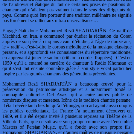
de l’audiovisuel étatique du fait de certaines prises de positions du
chanteur qui n’allaient pas vraiment dans le sens des dirigeants du
pays. Comme quoi être porteur d’une tradition millénaire ne signifie
pas forcément se rallier aux ultra-conservatismes…
Engagé était donc Mohammed Rezâ SHADJARIÂN. Ce natif de
Mechhed, en Iran, a commencé par étudier la récitation du Coran
auprès de son père à cinq ans avant d’étudier, à l’âge de douze ans,
le « radif », c’est-à-dire le corpus mélodique de la musique classique
persane, et a approfondi ses connaissances du répertoire traditionnel
en apprenant à jouer le santour (cithare à cordes frappées) . C’est en
1959 qu’il a entamé sa carrière de chanteur à Radio Khorasan et
qu’il s’est fait ensuite connaître grâce à son style vocal particulier
inspiré par les grands chanteurs des générations précédentes.
Mohammed Rezâ SHADJARIÂN a beaucoup œuvré pour la
préservation du patrimoine artistique et a notamment fondé la
compagnie culturelle Del Avaz, qui a entre autres publié de
nombreux disques et cassettes. Icône de la tradition chantée persane,
il était révéré tant chez lui qu’à l’étranger, son art ayant aussi conquis
les publics occidentaux. La France l’a notamment découvert en
1989, et il a été depuis invité à plusieurs reprises au Théâtre de la
Ville de Paris, que ce soit avec son groupe comme avec l’ensemble
Masters of Persian Music, qu’il a fondé avec son propre fils,
Homayoun SHADJARIÂN, et d’autres maîtres de musique persane