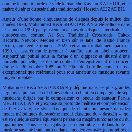
comme le joueur kurde de vièle kamantché Kayhan KALHOR, et le
maître du târ et du setâr (luths traditionnels) Hossein ALIZADEH.
Auteur d’une bonne cinquantaine de disques depuis le milieu des
années 1970, Mohammed Rezâ SHADJARIÂN a été sollicité dans
les années 1990 par plusieurs maisons de disques américaines et
européennes, comme Al Sur, Traditional Crossroads, Caltex
Records, Network Medien et bien sûr le label de Radio France
Ocora, qui réédite donc en 2022 cet album initialement paru en
1990, et assurément le premier à paraître sur un label européen.
Aujourd’hui publié sous la forme d’un digipack et illustré d’une
nouvelle pochette, ce disque contient l’enregistrement du concert
donné le 30 octobre 1989 au Théâtre de la Ville, concert aussi
exceptionnel que référentiel pour tout amateur de musique savante
moyen-orientale.
Mohammed Rezâ SHADJARIÂN y déploie dans les plus grandes
largeurs la puissance et la finesse de son chant en compagnie de sept
musiciens dirigés par le compositeur et joueur de santour Parviz
MECHKÂTIÂN et y expose sa profonde maîtrise et compréhension
de l’ « âvâz », ce style classique de chant non mesuré dans les
modes mélodiques du système modal classique du « dastgâh », qui
est en quelque sorte l’équivalent persan du maqâm turco-arabe ou du
raga indien. Dans ces dastgahs (on en dénombre sept dans toute la
musique savante iranienne) et dans leurs dérivés avâz (au nombre de