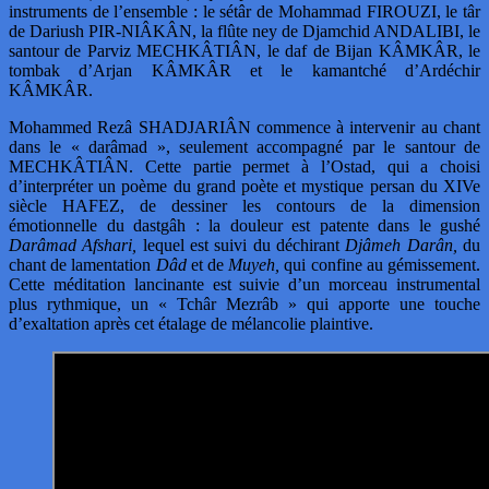
instruments de l’ensemble : le sétâr de Mohammad FIROUZI, le târ
de Dariush PIR-NIÂKÂN, la flûte ney de Djamchid ANDALIBI, le
santour de Parviz MECHKÂTIÂN, le daf de Bijan KÂMKÂR, le
tombak d’Arjan KÂMKÂR et le kamantché d’Ardéchir
KÂMKÂR.
Mohammed Rezâ SHADJARIÂN commence à intervenir au chant
dans le « darâmad », seulement accompagné par le santour de
MECHKÂTIÂN. Cette partie permet à l’Ostad, qui a choisi
d’interpréter un poème du grand poète et mystique persan du XIVe
siècle HAFEZ, de dessiner les contours de la dimension
émotionnelle du dastgâh : la douleur est patente dans le gushé
Darâmad Afshari,
lequel est suivi du déchirant
Djâmeh Darân,
du
chant de lamentation
Dâd
et de
Muyeh,
qui confine au gémissement.
Cette méditation lancinante est suivie d’un morceau instrumental
plus rythmique, un « Tchâr Mezrâb » qui apporte une touche
d’exaltation après cet étalage de mélancolie plaintive.