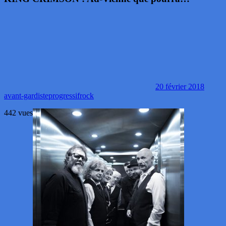
20 février 2018
avant-gardiste
progressif
rock
442 vues