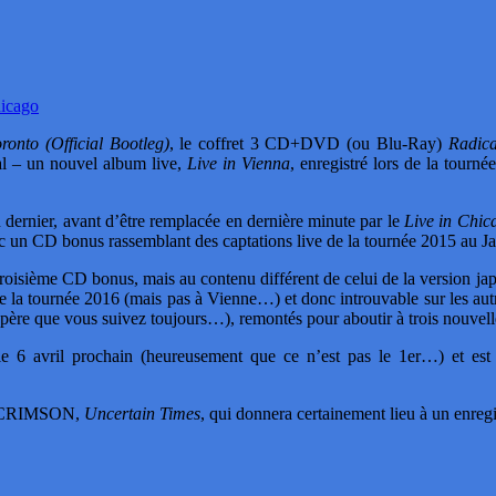
hicago
ronto (Official Bootleg)
, le coffret 3 CD+DVD (ou Blu-Ray)
Radic
 – un nouvel album live,
Live in Vienna
, enregistré lors de la tourn
dernier, avant d’être remplacée en dernière minute par le
Live in Chic
c un CD bonus rassemblant des captations live de la tournée 2015 au J
roisième CD bonus, mais au contenu différent de celui de la version jap
e la tournée 2016 (mais pas à Vienne…) et donc introuvable sur les aut
espère que vous suivez toujours…), remontés pour aboutir à trois nouvell
le 6 avril prochain (heureusement que ce n’est pas le 1er…) et e
NG CRIMSON,
Uncertain Times
, qui donnera certainement lieu à un enre