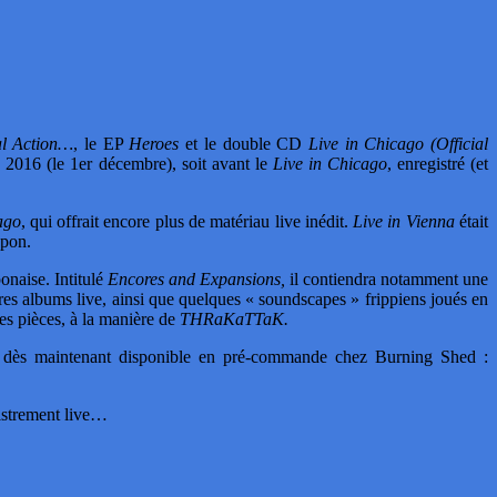
al Action…
, le EP
Heroes
et le double CD
Live in Chicago (Official
ée 2016 (le 1er décembre), soit avant le
Live in Chicago
, enregistré (et
ago
, qui offrait encore plus de matériau live inédit.
Live in Vienna
était
apon.
onaise. Intitulé
Encores and Expansions,
il contiendra notamment une
res albums live, ainsi que quelques « soundscapes » frippiens joués en
es pièces, à la manière de
THRaKaTTaK.
st dès maintenant disponible en pré-commande chez Burning Shed :
gistrement live…