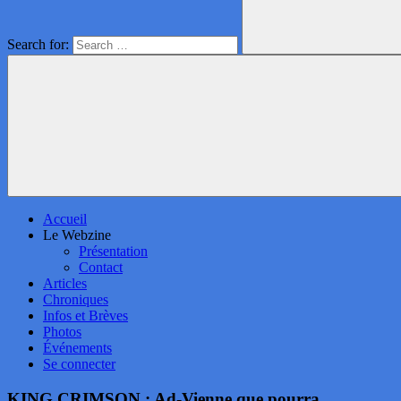
Search for:
Accueil
Le Webzine
Présentation
Contact
Articles
Chroniques
Infos et Brèves
Photos
Événements
Se connecter
KING CRIMSON : Ad-Vienne que pourra…