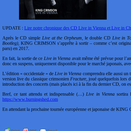
UPDATE :
Lire notre chronique des CD Live in Vienna et Live in C
Après le CD simple
Live at the Orpheum,
le double CD
Live in To
Bootleg),
KING CRIMSON s’apprête à sortir – comme c’est original
paru) en 2017.
En fait, la sortie de ce
Live in Vienna
avait même été prévue pour l’an 
donc en suspens, uniquement disponible pour le marché japonais, ave
L’édition « occidentale » de
Live in Vienna
comprendra elle aussi un t
version live du classique crimsonien
Fracture,
joué quelquefois lors d
introduction des concerts (mais placés ici à la fin du dernier CD, on 
Bref, ce tant attendu et indispensable (…)
Live in Vienna
sortira 
https://www.burningshed.com
En attendant la prochaine tournée européenne et japonaise de KI