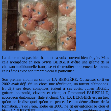
La dame n’est pas bien haute et sa voix souvent bien fragile. Mais
cela n’empêche en rien Sylvie BERGER d’être une géante de la
chanson traditionnelle française et d’envoûter doucement les cœurs
et les âmes avec son timbre vocal si particulier.
Son premier album au sein de LA BERGÈRE,
Ouvarosa,
sorti en
2002 avait déjà été un choc, une révélation, un torrent d’émotions.
Et déjà ses deux complices étaient à ses côtés, Julien BIGET,
guitare, bouzouki, claviers et chant, et Emmanuel PARISELLE,
accordéon diatonique, flûte et chant. Car LA BERGÈRE est un trio,
qu’on se le dise quoi qu’on en pense. Le deuxième album de la
formation,
Fi de l’eau,
sortie en 2006, ne fit qu’enfoncer le clou et
hissa LA BERGÈRE au rang de groupe désormais mythique en son