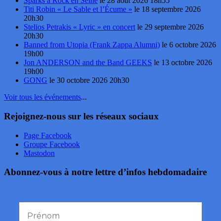
Sparks à Rock en Seine
le 28 août 2026 18h55
Titi Robin « Le Sable et l’Écume »
le 18 septembre 2026
20h30
Stelios Petrakis « Lyric » en concert
le 29 septembre 2026
20h30
Banned from Utopia (Frank Zappa Alumni)
le 6 octobre 2026
19h00
Jon ANDERSON and the Band GEEKS
le 13 octobre 2026
19h00
GONG
le 30 octobre 2026 20h30
Voir tous les événements
...
Rejoignez-nous sur les réseaux sociaux
Page Facebook
Groupe Facebook
Mastodon
Abonnez-vous à notre lettre d’infos hebdomadaire