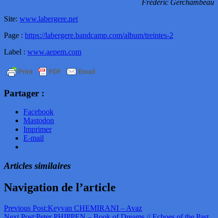
Frédéric Gerchambeau
Site:
www.labergere.net
Page :
https://labergere.bandcamp.com/album/treintes-2
Label :
www.aepem.com
Partager :
Facebook
Mastodon
Imprimer
E-mail
Articles similaires
Navigation de l’article
Previous Post:
Keyvan CHEMIRANI – Avaz
Next Post:
Peter PHIPPEN – Book of Dreams // Echoes of the Past