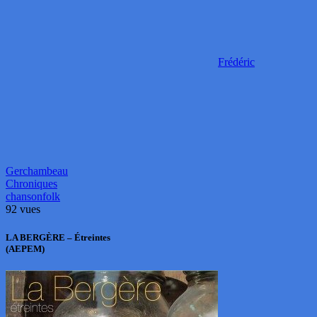
Frédéric
Gerchambeau
Chroniques
chanson
folk
92 vues
LA BERGÈRE – Étreintes
(AEPEM)