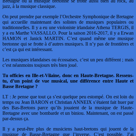
Bretagne ou la musique bretonne se frotte aussi bien au rock, au
jazz, à la musique classique.
On peut prendre par exemple l’Orchestre Symphonique de Bretagne
qui accueille maintenant des solistes de musiques populaires ou
traditionnelles. Il y a eu une violoniste irlandaise Athena TERGIS, il
y a eu Marthe VASSALLO. Pour la saison 2016-2017, il y a Erwan
HAMON et Janick MARTIN. C’est quand même une musique
bretonne qui se frotte à d’autres musiques. Il n’y pas de frontières et
c’est ça qui est intéressant.
Les musiques irlandaises ou écossaises, c’est un peu différent ; mais
c’est néanmoins toujours très bien joué.
Tu officies en Ille-et-Vilaine, donc en Haute-Bretagne. Ressens-
tu, d’un point de vue musical, une différence entre Haute et
Basse Bretagne ?
LT : Je pense que tout ça s’est quelque peu estompé. On est loin du
temps ou Jean BARON et Christian ANNEIX s’étaient fait huer par
des Bas-Bretons parce qu’ils jouaient de la musique de Haute-
Bretagne avec une bombarde et un biniou. Maintenant, on est passé
par-dessus ça.
Il y a peut-être plus de musiciens haut-bretons qui jouent de la
musique de Basse-Bretagne que l’inverse. C’est possible. J’ai