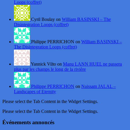
Loops (coffret)
Cyril Boulay on
William BASINSKI – The
Disintegration Loops (coffret)
Philippe PERRICHON on
William BASINSKI –
The Disintegration Loops (coffret)
Yannick Vilto on
Manu LANN HUEL ne passera
plus par les champs le long de la rivière
Philippe PERRICHON
on
Naissam JALAL –
Landscapes of Eternity
Please select the Tab Content in the Widget Settings.
Please select the Tab Content in the Widget Settings.
Événements annoncés