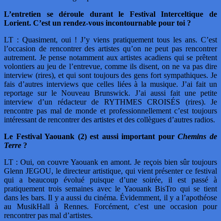
L’entretien se déroule durant le Festival Interceltique de
Lorient. C’est un rendez-vous incontournable pour toi ?
LT : Quasiment, oui ! J’y viens pratiquement tous les ans. C’est
l’occasion de rencontrer des artistes qu’on ne peut pas rencontrer
autrement. Je pense notamment aux artistes acadiens qui se prêtent
volontiers au jeu de l’entrevue, comme ils disent, on ne va pas dire
interview (rires), et qui sont toujours des gens fort sympathiques. Je
fais d’autres interviews que celles liées à la musique. J’ai fait un
reportage sur le Nouveau Brunswick. J’ai aussi fait une petite
interview d’un rédacteur de RYTHMES CROISÉS (rires). Je
rencontre pas mal de monde et professionnellement c’est toujours
intéressant de rencontrer des artistes et des collègues d’autres radios.
Le Festival Yaouank (2) est aussi important pour
Chemins de
Terre
?
LT : Oui, on couvre Yaouank en amont. Je reçois bien sûr toujours
Glenn JEGOU, le directeur artistique, qui vient présenter ce festival
qui a beaucoup évolué puisque d’une soirée, il est passé à
pratiquement trois semaines avec le Yaouank BisTro qui se tient
dans les bars. Il y a aussi du cinéma. Évidemment, il y a l’apothéose
au MusikHall à Rennes. Forcément, c’est une occasion pour
rencontrer pas mal d’artistes.