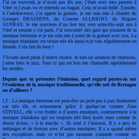
J’ai un souvenir, je n’avais pas dix ans, j’étais avec mes parents à
Vitré et j’avais vu et entendu un bagad. Cela m’avait titillé. Ensuite,
à l’adolescence, j’ai appris la guitare, je me suis mis à chanter du
Georges BRASSENS, du Graeme ALLRIGHT, du Hugues
AUFRAY. Je me souviens d’un fest noz vers seize/dix-sept ans à
Vitré et ensuite c’est parti. J’ai rencontré des gars qui jouaient de la
musique bretonne et je me suis mis à jouer de la guitare avec eux. La
musique irlandaise est venue très tôt aussi et je vais régulièrement en
Irlande. Cela fait du bien !
J’écoute aussi plein d’autres choses. Je suis un amateur de chansons,
j’aime bien le jazz. Tout ce qui est bon me chatouille agréablement
les oreilles.
Depuis que tu présentes l’émission, quel regard portes-tu sur
l’évolution de la musique traditionnelle, qu’elle soit de Bretagne
ou d’ailleurs ?
LT : La musique bretonne est peut-être un petit peu à part finalement
car très tôt, et notamment grâce à quelqu’un comme Alan
STIVELL, elle s’est frottée à d’autres musiques, contrairement à la
musique irlandaise qui est toujours très bien jouée mais comme ils
disent là-bas, « à la louche ». Ils sont à l’unisson. Il y a peu de
mélanges et de fusions avec d’autres musiques. Il y a quand même
des exceptions, mais ce n’est pas monnaie courante comme en