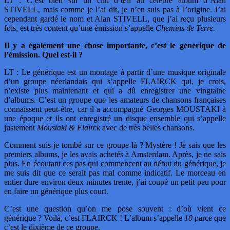
LT : C’est bien sur un clin d’œil au célèbre album d’Alan
STIVELL, mais comme je l’ai dit, je n’en suis pas à l’origine. J’ai
cependant gardé le nom et Alan STIVELL, que j’ai reçu plusieurs
fois, est très content qu’une émission s’appelle
Chemins de Terre.
Il y a également une chose importante, c’est le générique de
l’émission. Quel est-il ?
LT : Le générique est un montage à partir d’une musique originale
d’un groupe néerlandais qui s’appelle FLAIRCK qui, je crois,
n’existe plus maintenant et qui a dû enregistrer une vingtaine
d’albums. C’est un groupe que les amateurs de chansons françaises
connaissent peut-être, car il a accompagné Georges MOUSTAKI à
une époque et ils ont enregistré un disque ensemble qui s’appelle
justement
Moustaki & Flairck
avec de très belles chansons.
Comment suis-je tombé sur ce groupe-là ? Mystère ! Je sais que les
premiers albums, je les avais achetés à Amsterdam. Après, je ne sais
plus. En écoutant ces pas qui commencent au début du générique, je
me suis dit que ce serait pas mal comme indicatif. Le morceau en
entier dure environ deux minutes trente, j’ai coupé un petit peu pour
en faire un générique plus court.
C’est une question qu’on me pose souvent : d’où vient ce
générique ? Voilà, c’est FLAIRCK ! L’album s’appelle
10
parce que
c’est le dixième de ce groupe.