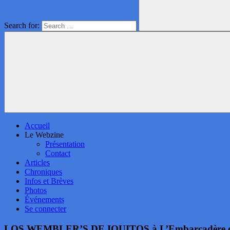
Search for:
Accueil
Le Webzine
Présentation
Contact
Articles
Chroniques
Infos et Brèves
Photos
Événements
Se connecter
LOS WEMBLER’S DE IQUITOS à L’Embarcadère d’Au