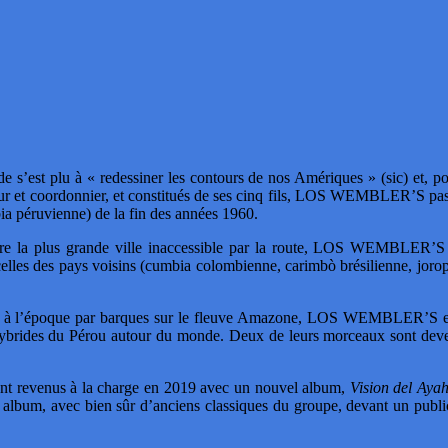
 s’est plu à « redessiner les contours de nos Amériques » (sic) et, pour
et coordonnier, et constitués de ses cinq fils, LOS WEMBLER’S passen
a péruvienne) de la fin des années 1960.
 être la plus grande ville inaccessible par la route, LOS WEMBLER’S
elles des pays voisins (cumbia colombienne, carimbò brésilienne, joropo
nés à l’époque par barques sur le fleuve Amazone, LOS WEMBLER’S est
hybrides du Pérou autour du monde. Deux de leurs morceaux sont devenu
t revenus à la charge en 2019 avec un nouvel album,
Vision del Ay
t album, avec bien sûr d’anciens classiques du groupe, devant un publi