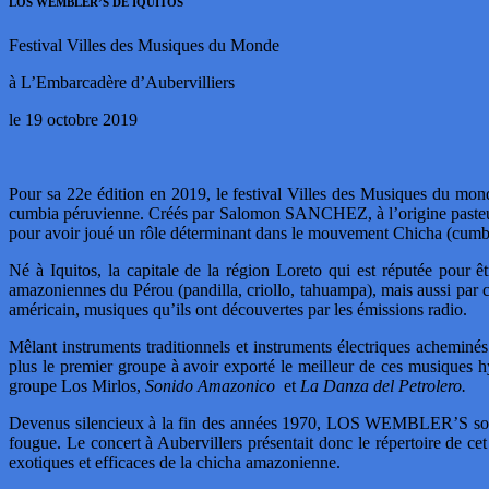
LOS WEMBLER’S DE IQUITOS
Festival Villes des Musiques du Monde
à L’Embarcadère d’Aubervilliers
le 19 octobre 2019
Pour sa 22e édition en 2019, le festival Villes des Musiques du monde
cumbia péruvienne. Créés par Salomon SANCHEZ, à l’origine pasteur 
pour avoir joué un rôle déterminant dans le mouvement Chicha (cumbi
Né à Iquitos, la capitale de la région Loreto qui est réputée pour
amazoniennes du Pérou (pandilla, criollo, tahuampa), mais aussi par c
américain, musiques qu’ils ont découvertes par les émissions radio.
Mêlant instruments traditionnels et instruments électriques achemi
plus le premier groupe à avoir exporté le meilleur de ces musiques 
groupe Los Mirlos,
Sonido Amazonico
et
La Danza del Petrolero.
Devenus silencieux à la fin des années 1970, LOS WEMBLER’S son
fougue. Le concert à Aubervillers présentait donc le répertoire de ce
exotiques et efficaces de la chicha amazonienne.