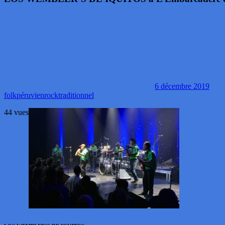
6 décembre 2019
folk
péruvien
rock
traditionnel
44 vues