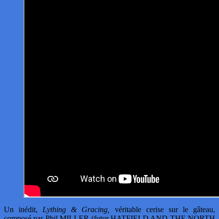
Un inédit,
Lything & Gracing,
véritable cerise sur le gâteau,
composé par Phil MILLER (futur HATFIELD AND THE NORTH