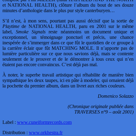
et NATIONAL HEALTH), clôture l’album du bout de ses douze
minutes d’anthologie dans le plus pur style canterburyen…
S’il n’est, à mon sens, pourtant pas aussi décisif que la sortie de
Playtime
de NATIONAL HEALTH, paru en 2001 sur le même
label,
Smoke Signals
reste néanmoins un document unique et
exceptionnel, un témoignage ponctuel et précis, une chance
inespérée de s’immerger dans ce que fût le quotidien de ce groupe à
la carrière éclair que fût MATCHING MOLE. Il n’apporte pas de
lumière particulière sur ce que nous savions déjà, mais se contente
seulement de le prouver et de le démontrer à tous ceux qui n’en
étaient pas encore convaincus. C’est déjà pas mal.
À noter, le superbe travail artistique qui réhabilite de manière bien
sympathique les deux taupes, ici en pâte à modeler, qui ornaient déjà
la pochette du premier album, dans un livret aux riches couleurs.
Domenico Solazzo
(Chronique originale publiée dans
TRAVERSES n°9 – août 2001)
Label :
www.cuneiformrecords.com
Distribution :
www.orkhestra.fr