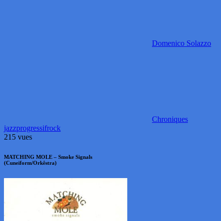
Domenico Solazzo
Chroniques
jazz
progressif
rock
215 vues
MATCHING MOLE – Smoke Signals
(Cuneiform/Orkêstra)