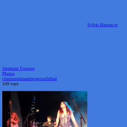
Sylvie Hamon et
Stephane Fougere
Photos
chanson
planant
progressif
tribal
109 vues