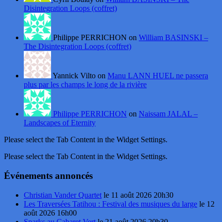
Disintegration Loops (coffret)
Philippe PERRICHON on
William BASINSKI –
The Disintegration Loops (coffret)
Yannick Vilto on
Manu LANN HUEL ne passera
plus par les champs le long de la rivière
Philippe PERRICHON
on
Naissam JALAL –
Landscapes of Eternity
Please select the Tab Content in the Widget Settings.
Please select the Tab Content in the Widget Settings.
Événements annoncés
Christian Vander Quartet
le 11 août 2026 20h30
Les Traversées Tatihou : Festival des musiques du large
le 12
août 2026 16h00
Sparks au Cabaret Vert
le 21 août 2026 20h30