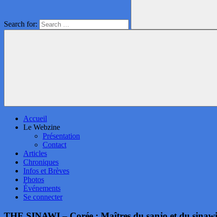
Search for:
Accueil
Le Webzine
Présentation
Contact
Articles
Chroniques
Infos et Brèves
Photos
Événements
Se connecter
THE SINAWI – Corée : Maîtres du sanjo et du sinawi