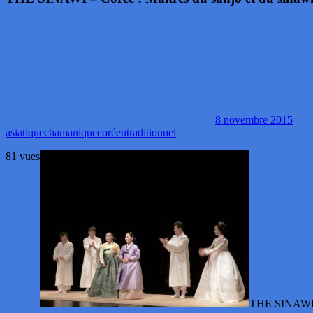
8 novembre 2015
asiatique
chamanique
coréen
traditionnel
81 vues
THE SINAWI – 