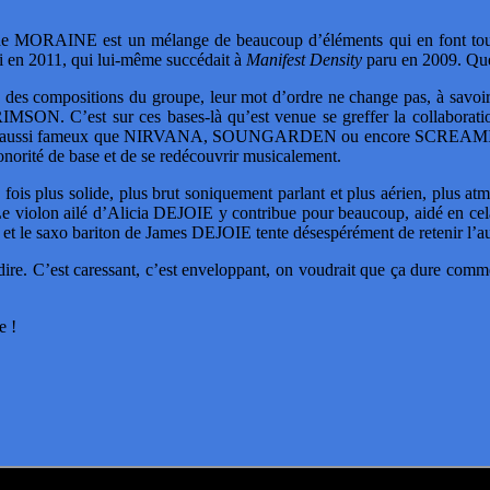
e MORAINE est un mélange de beaucoup d’éléments qui en font toute sa 
ti en 2011, qui lui-même succédait à
Manifest Density
paru en 2009. Que
in des compositions du groupe, leur mot d’ordre ne change pas, à savoi
C’est sur ces bases-là qu’est venue se greffer la collaboration 
oupes aussi fameux que NIRVANA, SOUNGARDEN ou encore SCREAMING 
orité de base et de se redécouvrir musicalement.
a fois plus solide, plus brut soniquement parlant et plus aérien, plus 
 Le violon ailé d’Alicia DEJOIE y contribue pour beaucoup, aidé en ce
le saxo bariton de James DEJOIE tente désespérément de retenir l’aud
re. C’est caressant, c’est enveloppant, on voudrait que ça dure comm
e !