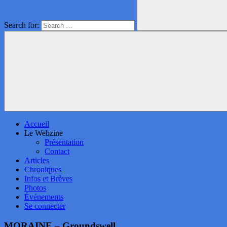
Search for:
Accueil
Le Webzine
Présentation
Contact
Articles
Chroniques
Infos et Brèves
Photos
Événements
Se connecter
MORAINE – Groundswell