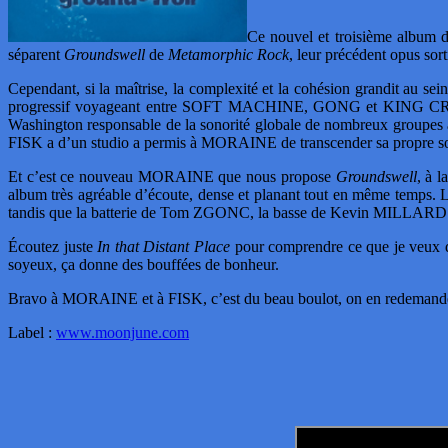
Ce nouvel et troisième album d
séparent
Groundswell
de
Metamorphic Rock
, leur précédent opus sor
Cependant, si la maîtrise, la complexité et la cohésion grandit au se
progressif voyageant entre SOFT MACHINE, GONG et KING CRIMSON. 
Washington responsable de la sonorité globale de nombreux gr
FISK a d’un studio a permis à MORAINE de transcender sa propre son
Et c’est ce nouveau MORAINE que nous propose
Groundswell
, à l
album très agréable d’écoute, dense et planant tout en même temps.
tandis que la batterie de Tom ZGONC, la basse de Kevin MILLARD et 
Écoutez juste
In that Distant Place
pour comprendre ce que je veux di
soyeux, ça donne des bouffées de bonheur.
Bravo à MORAINE et à FISK, c’est du beau boulot, on en redemand
Label :
www.moonjune.com