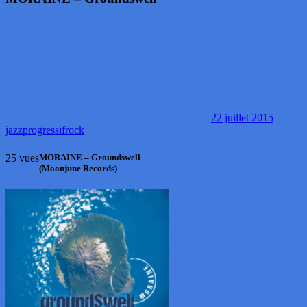
22 juillet 2015
jazz
progressif
rock
25 vues
MORAINE – Groundswell
(Moonjune Records)