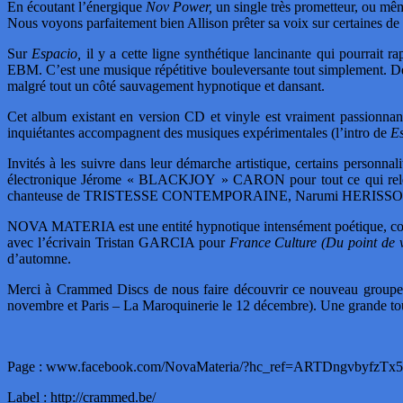
En écoutant l’énergique
Nov Power,
un single très prometteur, ou mê
Nous voyons parfaitement bien Allison prêter sa voix sur certaines de 
Sur
Espacio,
il y a cette ligne synthétique lancinante qui pourrait 
EBM. C’est une musique répétitive bouleversante tout simplement. D
malgré tout un côté sauvagement hypnotique et dansant.
Cet album existant en version CD et vinyle est vraiment passionnant
inquiétantes accompagnent des musiques expérimentales (l’intro de
E
Invités à les suivre dans leur démarche artistique, certains person
électronique Jérome « BLACKJOY » CARON pour tout ce qui relè
chanteuse de TRISTESSE CONTEMPORAINE, Narumi HERISSON s
NOVA MATERIA est une entité hypnotique intensément poétique, co
avec l’écrivain Tristan GARCIA pour
France Culture
(Du point de v
d’automne.
Merci à Crammed Discs de nous faire découvrir ce nouveau groupe à 
novembre et Paris – La Maroquinerie le 12 décembre). Une grande tou
Page : www.facebook.com/NovaMateria/?hc_ref=ARTDngvby
Label : http://crammed.be/