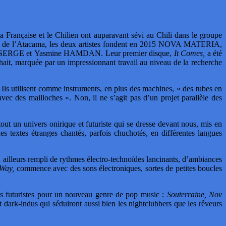
ise et le Chilien ont auparavant sévi au Chili dans le groupe
sert de l’Atacama, les deux artistes fondent en 2015 NOVA MATERIA,
QUASERGE et Yasmine HAMDAN. Leur premier disque,
It Comes,
a été
uhait, marquée par un impressionnant travail au niveau de la recherche
. Ils utilisent comme instruments, en plus des machines, « des tubes en
 avec des mailloches ». Non, il ne s’agit pas d’un projet parallèle des
ut un univers onirique et futuriste qui se dresse devant nous, mis en
s textes étranges chantés, parfois chuchotés, en différentes langues
n ailleurs rempli de rythmes électro-technoïdes lancinants, d’ambiances
 Way,
commence avec des sons électroniques, sortes de petites boucles
s futuristes pour un nouveau genre de pop music :
Souterraine, Nov
 dark-indus qui séduiront aussi bien les nightclubbers que les rêveurs