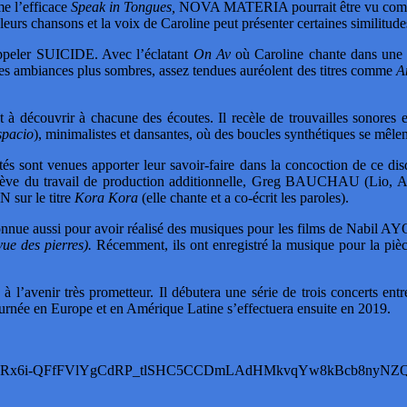
me l’efficace
Speak in Tongues,
NOVA MATERIA pourrait être vu comme 
leurs chansons et la voix de Caroline peut présenter certaines similitude
rappeler SUICIDE. Avec l’éclatant
On Av
où Caroline chante dans un
es ambiances plus sombres, assez tendues auréolent des titres comme
A
 à découvrir à chacune des écoutes. Il recèle de trouvailles sonores e
spacio
), minimalistes et dansantes, où des boucles synthétiques se mêlen
nalités sont venues apporter leur savoir-faire dans la concoction de 
ve du travail de production additionnelle, Greg BAUCHAU (Lio, A
ur le titre
Kora Kora
(elle chante et a co-écrit les paroles).
nnue aussi pour avoir réalisé des musiques pour les films de Nab
ue des pierres).
Récemment, ils ont enregistré la musique pour la p
l’avenir très prometteur. Il débutera une série de trois concerts ent
rnée en Europe et en Amérique Latine s’effectuera ensuite en 2019.
fzTx5Rx6i-QFfFVlYgCdRP_tlSHC5CCDmLAdHMkvqYw8kBcb8nyNZQ