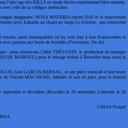
l’alter ego des KILLS en mode électro-expérimental bien entendu.
s avec celle de sa collègue américaine.
e langue imaginaire, NOVA MATERIA rejoint DAF et le mouvement
muleto
(avec Eduardo au chant) ou
Surge Lo Extrano,
qui conservent
t vocales assez remarquables où les voix tour à tour évanescentes et
t avec passion aux bruits de ferrailles
(Procession, On Av).
ce disque : nous retrouvons Chloé THÉVENIN, le producteur de musique
KSAK MABOUL) pour le mixage réalisé à Bruxelles mais aussi la
il AYOUCH, Gael GARCIA BERNAL, et une pièce musicale d’une heure
ièce de Vincent MACAIGNE, intitulée
Je suis un pays,
pour le festival
re septembre et décembre (Bruxelles le 28 septembre, Lisbonne le 29
Cédrick Pesqué
bfx4