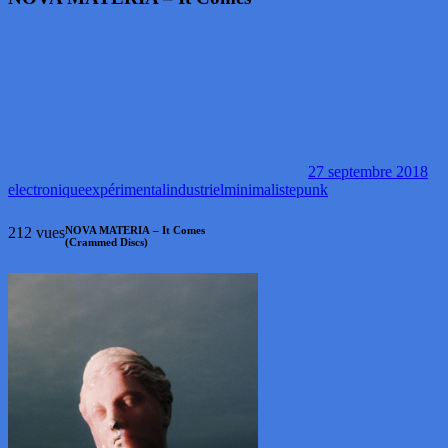
27 septembre 2018
electronique
expérimental
industriel
minimaliste
punk
212 vues
NOVA MATERIA – It Comes
(Crammed Discs)