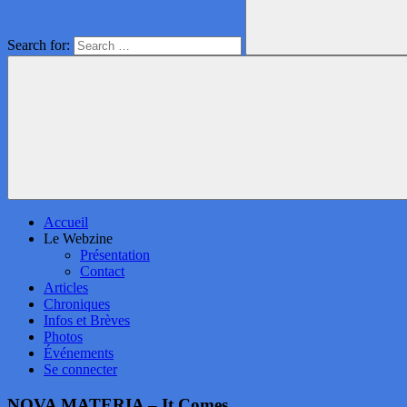
Search for:
Accueil
Le Webzine
Présentation
Contact
Articles
Chroniques
Infos et Brèves
Photos
Événements
Se connecter
NOVA MATERIA – It Comes