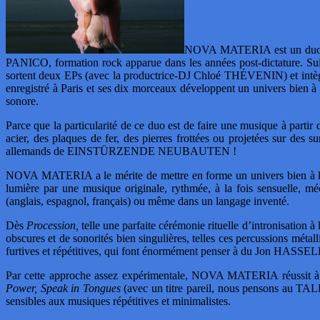
NOVA MATERIA est un duo co
PANICO, formation rock apparue dans les années post-dictature. Su
sortent deux EPs (avec la productrice-DJ Chloé THÉVENIN) et 
enregistré à Paris et ses dix morceaux développent un univers bien à 
sonore.
Parce que la particularité de ce duo est de faire une musique à partir
acier, des plaques de fer, des pierres frottées ou projetées sur des s
allemands de EINSTÜRZENDE NEUBAUTEN !
NOVA MATERIA a le mérite de mettre en forme un univers bien à lui, a
lumière par une musique originale, rythmée, à la fois sensuelle, mé
(anglais, espagnol, français) ou même dans un langage inventé.
Dès
Procession,
telle une parfaite cérémonie rituelle d’intronisation 
obscures et de sonorités bien singulières, telles ces percussions métall
furtives et répétitives, qui font énormément penser à du Jon HASSE
Par cette approche assez expérimentale, NOVA MATERIA réussit à f
Power, Speak in Tongues
(avec un titre pareil, nous pensons au
sensibles aux musiques répétitives et minimalistes.