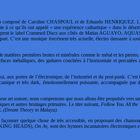
mposé de Caroline CHASPOUL et de Eduardo HENRIQUEZ. La França
ite à ce qu’ils ont appelé « une expérience cathartique » dans le dé
intègrent le label Crammed Discs aux côtés de Matias AGUAYO, A
part. C’est une musique forcément très actuelle, électro dansante à so
 de matières premières brutes et minérales comme le métal et les pierres
urfaces métalliques, des guitares couchées à l’horizontale et percutées
ux portes de l’électronique, de l’industriel et du post-punk. C’est to
canique et très dark, émotionnellement puissante, accompagnée par de
à leur art sonore, nous comprenons que nous allons être propulsés vers u
iques et autres bruitages primaires. Le titre suivant,
Follow You All the
LL
(Dream Theory in Malaya).
açonner quelque chose de très accessible, en proposant des chanson
 TALKING HEADS),
On Av,
sont des hymnes incantatoires électroniques et