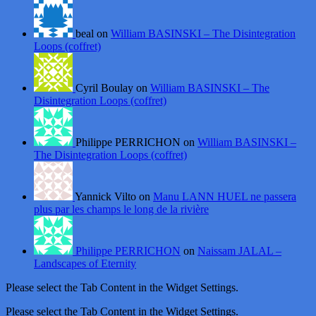
beal on
William BASINSKI – The Disintegration
Loops (coffret)
Cyril Boulay on
William BASINSKI – The
Disintegration Loops (coffret)
Philippe PERRICHON on
William BASINSKI –
The Disintegration Loops (coffret)
Yannick Vilto on
Manu LANN HUEL ne passera
plus par les champs le long de la rivière
Philippe PERRICHON
on
Naissam JALAL –
Landscapes of Eternity
Please select the Tab Content in the Widget Settings.
Please select the Tab Content in the Widget Settings.