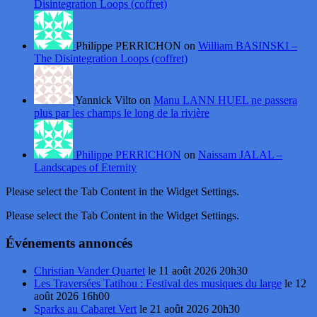
Disintegration Loops (coffret)
Philippe PERRICHON on
William BASINSKI –
The Disintegration Loops (coffret)
Yannick Vilto on
Manu LANN HUEL ne passera
plus par les champs le long de la rivière
Philippe PERRICHON
on
Naissam JALAL –
Landscapes of Eternity
Please select the Tab Content in the Widget Settings.
Please select the Tab Content in the Widget Settings.
Événements annoncés
Christian Vander Quartet
le 11 août 2026 20h30
Les Traversées Tatihou : Festival des musiques du large
le 12
août 2026 16h00
Sparks au Cabaret Vert
le 21 août 2026 20h30