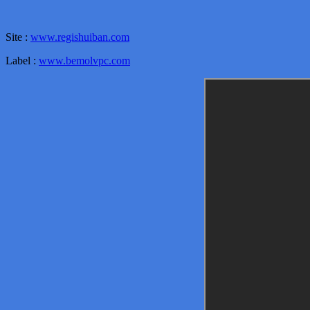
Site :
www.regishuiban.com
Label :
www.bemolvpc.com