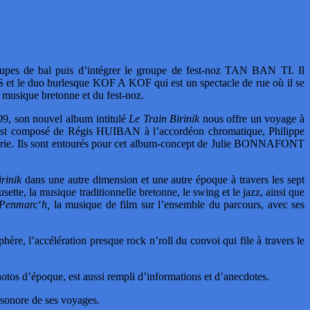
pes de bal puis d’intégrer le groupe de fest-noz TAN BAN TI. Il
t le duo burlesque KOF A KOF qui est un spectacle de rue où il se
musique bretonne et du fest-noz.
9, son nouvel album intitulé
Le Train Birinik
nous offre un voyage à
t est composé de Régis HUIBAN à l’accordéon chromatique, Philippe
e. Ils sont entourés pour cet album-concept de Julie BONNAFONT
rinik
dans une autre dimension et une autre époque à travers les sept
ette, la musique traditionnelle bretonne, le swing et le jazz, ainsi que
Penmarc
‘
h,
la musique de film sur l’ensemble du parcours, avec ses
re, l’accélération presque rock n’roll du convoi qui file à travers le
hotos d’époque, est aussi rempli d’informations et d’anecdotes.
n sonore de ses voyages.