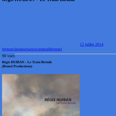
12 juillet 2014
breton
classique
jazz
swing
traditionnel
90 vues
Régis HUIBAN – Le Train Birinik
(Bemol Productions)