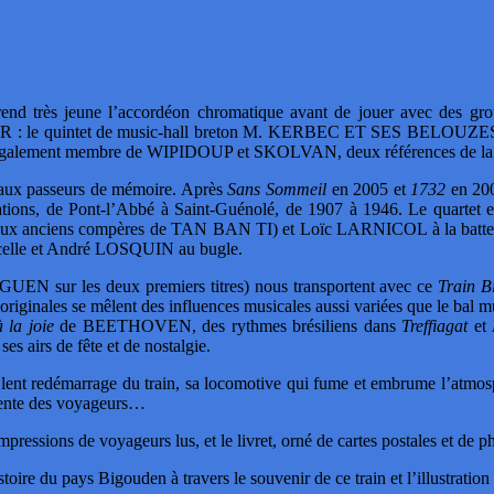
 très jeune l’accordéon chromatique avant de jouer avec des grou
KER : le quintet de music-hall breton M. KERBEC ET SES BELOUZES e
l est également membre de WIPIDOUP et SKOLVAN, deux références de la 
aux passeurs de mémoire. Après
Sans Sommeil
en 2005 et
1732
en 200
stations, de Pont-l’Abbé à Saint-Guénolé, de 1907 à 1946. Le quarte
x anciens compères de TAN BAN TI) et Loïc LARNICOL à la batteri
celle et André LOSQUIN au bugle.
N sur les deux premiers titres) nous transportent avec ce
Train Bi
riginales se mêlent des influences musicales aussi variées que le bal mus
la joie
de BEETHOVEN, des rythmes brésiliens dans
Treffiagat
et
ses airs de fête et de nostalgie.
ent redémarrage du train, sa locomotive qui fume et embrume l’atmosphè
scente des voyageurs…
ressions de voyageurs lus, et le livret, orné de cartes postales et de p
oire du pays Bigouden à travers le souvenir de ce train et l’illustratio