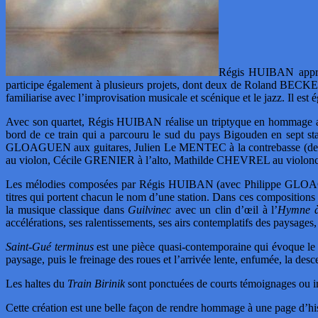
Régis HUIBAN apprend
participe également à plusieurs projets, dont deux de Roland BEC
familiarise avec l’improvisation musicale et scénique et le jazz. I
Avec son quartet, Régis HUIBAN réalise un triptyque en hommage 
bord de ce train qui a parcouru le sud du pays Bigouden en sept 
GLOAGUEN aux guitares, Julien Le MENTEC à la contrebasse (deu
au violon, Cécile GRENIER à l’alto, Mathilde CHEVREL au violon
Les mélodies composées par Régis HUIBAN (avec Philippe GLOAGUE
titres qui portent chacun le nom d’une station. Dans ces compositions o
la musique classique dans
Guilvinec
avec un clin d’œil à l’
Hymne à 
accélérations, ses ralentissements, ses airs contemplatifs des paysages, 
Saint-Gué terminus
est une pièce quasi-contemporaine qui évoque le l
paysage, puis le freinage des roues et l’arrivée lente, enfumée, la de
Les haltes du
Train Birinik
sont ponctuées de courts témoignages ou imp
Cette création est une belle façon de rendre hommage à une page d’hist