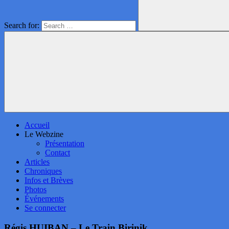
Search for:
Accueil
Le Webzine
Présentation
Contact
Articles
Chroniques
Infos et Brèves
Photos
Événements
Se connecter
Régis HUIBAN – Le Train Birinik