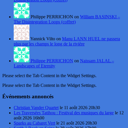
Philippe PERRICHON on
William BASINSKI –
The Disintegration Loops (coffret)
Yannick Vilto on
Manu LANN HUEL ne passera
plus par les champs le long de la rivière
Philippe PERRICHON
on
Naissam JALAL –
Landscapes of Eternity
Please select the Tab Content in the Widget Settings.
Please select the Tab Content in the Widget Settings.
Événements annoncés
Christian Vander Quartet
le 11 août 2026 20h30
Les Traversées Tatihou : Festival des musiques du large
le 12
août 2026 16h00
Sparks au Cabaret Vert
le 21 août 2026 20h30