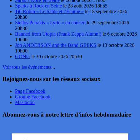
Sarāb à Rock en Seine
le 28 août 2026 17h00
Sparks à Rock en Seine
le 28 août 2026 18h55
Titi Robin « Le Sable et l’Écume »
le 18 septembre 2026
20h30
Stelios Petrakis « Lyric » en concert
le 29 septembre 2026
20h30
Banned from Utopia (Frank Zappa Alumni)
le 6 octobre 2026
19h00
Jon ANDERSON and the Band GEEKS
le 13 octobre 2026
19h00
GONG
le 30 octobre 2026 20h30
Voir tous les événements
...
Rejoignez-nous sur les réseaux sociaux
Page Facebook
Groupe Facebook
Mastodon
Abonnez-vous à notre lettre d’infos hebdomadaire