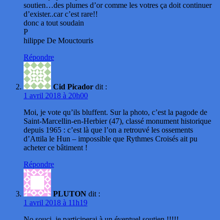
soutien…des plumes d’or comme les votres ça doit continuer
d’exister..car c’est rare!!
donc a tout soudain
P
hilippe De Mouctouris
Répondre
Cid Picador
dit :
1 avril 2018 à 20h00
Moi, je vote qu’ils bluffent. Sur la photo, c’est la pagode de
Saint-Marcellin-en-Herbier (47), classé monument historique
depuis 1965 : c’est là que l’on a retrouvé les ossements
d’Attila le Hun – impossible que Rythmes Croisés ait pu
acheter ce bâtiment !
Répondre
PLUTON
dit :
1 avril 2018 à 11h19
No souci, je participerai à un éventuel soutien !!!!!