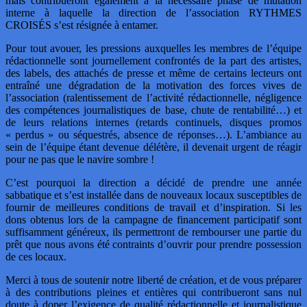
mais contribueront également à la nécessaire phase de mutation
interne à laquelle la direction de l’association RYTHMES
CROISÉS s’est résignée à entamer.
Pour tout avouer, les pressions auxquelles les membres de l’équipe
rédactionnelle sont journellement confrontés de la part des artistes,
des labels, des attachés de presse et même de certains lecteurs ont
entraîné une dégradation de la motivation des forces vives de
l’association (ralentissement de l’activité rédactionnelle, négligence
des compétences journalistiques de base, chute de rentabilité…) et
de leurs relations internes (retards continuels, disques promos
« perdus » ou séquestrés, absence de réponses…). L’ambiance au
sein de l’équipe étant devenue délétère, il devenait urgent de réagir
pour ne pas que le navire sombre !
C’est pourquoi la direction a décidé de prendre une année
sabbatique et s’est installée dans de nouveaux locaux susceptibles de
fournir de meilleures conditions de travail et d’inspiration. Si les
dons obtenus lors de la campagne de financement participatif sont
suffisamment généreux, ils permettront de rembourser une partie du
prêt que nous avons été contraints d’ouvrir pour prendre possession
de ces locaux.
Merci à tous de soutenir notre liberté de création, et de vous préparer
à des contributions pleines et entières qui contribueront sans nul
doute à doper l’exigence de qualité rédactionnelle et journalistique