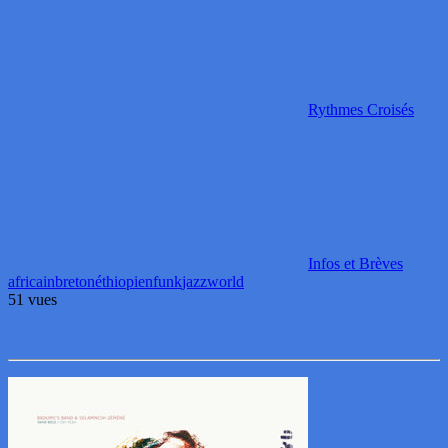
Rythmes Croisés
Infos et Brèves
africain
breton
éthiopien
funk
jazz
world
51 vues