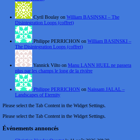
Cyril Boulay on
William BASINSKI – The
Disintegration Loops (coffret)
Philippe PERRICHON on
William BASINSKI –
The Disintegration Loops (coffret)
Yannick Vilto on
Manu LANN HUEL ne passera
plus par les champs le long de la rivière
Philippe PERRICHON
on
Naissam JALAL –
Landscapes of Eternity
Please select the Tab Content in the Widget Settings.
Please select the Tab Content in the Widget Settings.
Événements annoncés