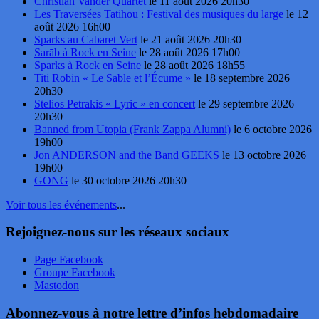
Christian Vander Quartet
le 11 août 2026 20h30
Les Traversées Tatihou : Festival des musiques du large
le 12
août 2026 16h00
Sparks au Cabaret Vert
le 21 août 2026 20h30
Sarāb à Rock en Seine
le 28 août 2026 17h00
Sparks à Rock en Seine
le 28 août 2026 18h55
Titi Robin « Le Sable et l’Écume »
le 18 septembre 2026
20h30
Stelios Petrakis « Lyric » en concert
le 29 septembre 2026
20h30
Banned from Utopia (Frank Zappa Alumni)
le 6 octobre 2026
19h00
Jon ANDERSON and the Band GEEKS
le 13 octobre 2026
19h00
GONG
le 30 octobre 2026 20h30
Voir tous les événements
...
Rejoignez-nous sur les réseaux sociaux
Page Facebook
Groupe Facebook
Mastodon
Abonnez-vous à notre lettre d’infos hebdomadaire