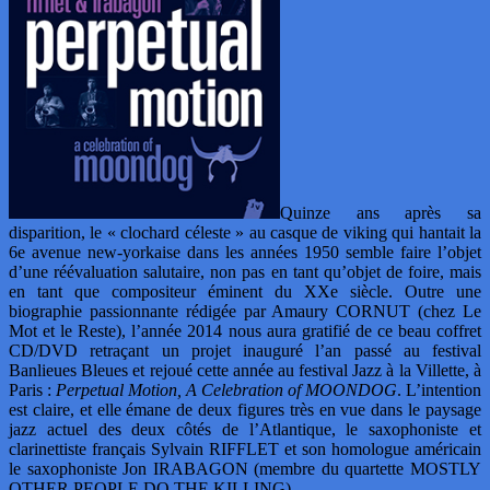
Quinze ans après sa
disparition, le « clochard céleste » au casque de viking qui hantait la
6e avenue new-yorkaise dans les années 1950 semble faire l’objet
d’une réévaluation salutaire, non pas en tant qu’objet de foire, mais
en tant que compositeur éminent du XXe siècle. Outre une
biographie passionnante rédigée par Amaury CORNUT (chez Le
Mot et le Reste), l’année 2014 nous aura gratifié de ce beau coffret
CD/DVD retraçant un projet inauguré l’an passé au festival
Banlieues Bleues et rejoué cette année au festival Jazz à la Villette, à
Paris :
Perpetual Motion, A Celebration of MOONDOG
. L’intention
est claire, et elle émane de deux figures très en vue dans le paysage
jazz actuel des deux côtés de l’Atlantique, le saxophoniste et
clarinettiste français Sylvain RIFFLET et son homologue américain
le saxophoniste Jon IRABAGON (membre du quartette MOSTLY
OTHER PEOPLE DO THE KILLING).