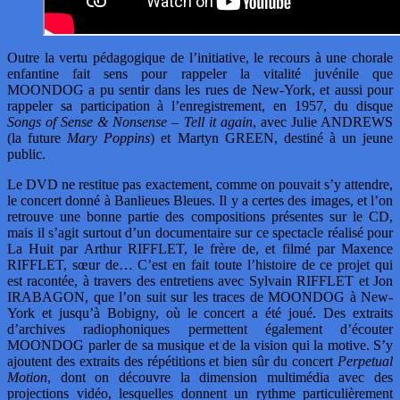
Outre la vertu pédagogique de l’initiative, le recours à une chorale
enfantine fait sens pour rappeler la vitalité juvénile que
MOONDOG a pu sentir dans les rues de New-York, et aussi pour
rappeler sa participation à l’enregistrement, en 1957, du disque
Songs of Sense & Nonsense – Tell it again
, avec Julie ANDREWS
(la future
Mary Poppins
) et Martyn GREEN, destiné à un jeune
public.
Le DVD ne restitue pas exactement, comme on pouvait s’y attendre,
le concert donné à Banlieues Bleues. Il y a certes des images, et l’on
retrouve une bonne partie des compositions présentes sur le CD,
mais il s’agit surtout d’un documentaire sur ce spectacle réalisé pour
La Huit par Arthur RIFFLET, le frère de, et filmé par Maxence
RIFFLET, sœur de… C’est en fait toute l’histoire de ce projet qui
est racontée, à travers des entretiens avec Sylvain RIFFLET et Jon
IRABAGON, que l’on suit sur les traces de MOONDOG à New-
York et jusqu’à Bobigny, où le concert a été joué. Des extraits
d’archives radiophoniques permettent également d’écouter
MOONDOG parler de sa musique et de la vision qui la motive. S’y
ajoutent des extraits des répétitions et bien sûr du concert
Perpetual
Motion
, dont on découvre la dimension multimédia avec des
projections vidéo, lesquelles donnent un rythme particulièrement