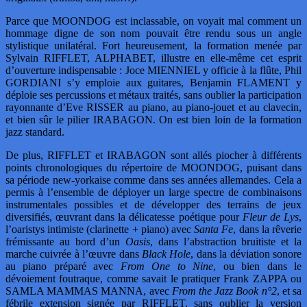
Parce que MOONDOG est inclassable, on voyait mal comment un
hommage digne de son nom pouvait être rendu sous un angle
stylistique unilatéral. Fort heureusement, la formation menée par
Sylvain RIFFLET, ALPHABET, illustre en elle-même cet esprit
d’ouverture indispensable : Joce MIENNIEL y officie à la flûte, Phil
GORDIANI s’y emploie aux guitares, Benjamin FLAMENT y
déploie ses percussions et métaux traités, sans oublier la participation
rayonnante d’Eve RISSER au piano, au piano-jouet et au clavecin,
et bien sûr le pilier IRABAGON. On est bien loin de la formation
jazz standard.
De plus, RIFFLET et IRABAGON sont allés piocher à différents
points chronologiques du répertoire de MOONDOG, puisant dans
sa période new-yorkaise comme dans ses années allemandes. Cela a
permis à l’ensemble de déployer un large spectre de combinaisons
instrumentales possibles et de développer des terrains de jeux
diversifiés, œuvrant dans la délicatesse poétique pour
Fleur de Lys
,
l’oaristys intimiste (clarinette + piano) avec
Santa Fe
, dans la rêverie
frémissante au bord d’un
Oasis
, dans l’abstraction bruitiste et la
marche cuivrée à l’œuvre dans
Black Hole
, dans la déviation sonore
au piano préparé avec
From One to Nine
, ou bien dans le
dévoiement foutraque, comme savait le pratiquer Frank ZAPPA ou
SAMLA MAMMAS MANNA, avec
From the Jazz Book n°2
, et sa
fébrile extension signée par RIFFLET, sans oublier la version