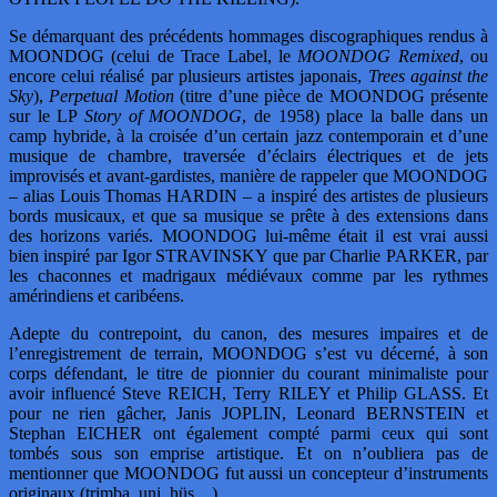
Se démarquant des précédents hommages discographiques rendus à
MOONDOG (celui de Trace Label, le
MOONDOG Remixed
, ou
encore celui réalisé par plusieurs artistes japonais,
Trees against the
Sky
),
Perpetual Motion
(titre d’une pièce de MOONDOG présente
sur le LP
Story of MOONDOG
, de 1958) place la balle dans un
camp hybride, à la croisée d’un certain jazz contemporain et d’une
musique de chambre, traversée d’éclairs électriques et de jets
improvisés et avant-gardistes, manière de rappeler que MOONDOG
– alias Louis Thomas HARDIN – a inspiré des artistes de plusieurs
bords musicaux, et que sa musique se prête à des extensions dans
des horizons variés. MOONDOG lui-même était il est vrai aussi
bien inspiré par Igor STRAVINSKY que par Charlie PARKER, par
les chaconnes et madrigaux médiévaux comme par les rythmes
amérindiens et caribéens.
Adepte du contrepoint, du canon, des mesures impaires et de
l’enregistrement de terrain, MOONDOG s’est vu décerné, à son
corps défendant, le titre de pionnier du courant minimaliste pour
avoir influencé Steve REICH, Terry RILEY et Philip GLASS. Et
pour ne rien gâcher, Janis JOPLIN, Leonard BERNSTEIN et
Stephan EICHER ont également compté parmi ceux qui sont
tombés sous son emprise artistique. Et on n’oubliera pas de
mentionner que MOONDOG fut aussi un concepteur d’instruments
originaux (trimba, uni, hüs…).