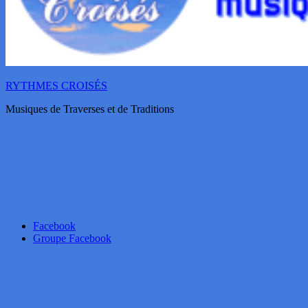
RYTHMES CROISÉS
Musiques de Traverses et de Traditions
Facebook
Groupe Facebook