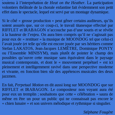
soutenu à l’interprétation de
Heat on the Heather
. La participation
volontiers théâtrale de la chorale enfantine fait évidemment son petit
effet dans le spectacle, lequel est servi par un montage dynamique.
Si le côté « grosse production » peut gêner certains auditeurs, qu’ils
soient assurés que, sur ce coup-ci, le travail titanesque effectué par
RIFFLET et IRABAGON n’accouche pas d’une souris et se révèle
à la hauteur de l’enjeu. On aura bien compris qu’il ne s’agissait pas
pour eux de « restituer » la musique de MOONDOG tel que celui-ci
l’avait jouée (et telle qu’elle est encore jouée par ses héritiers comme
Stefan LAKATOS, Jean-Jacques LEMÊTRE, Dominique PONTY
ou l’Ensemble MINISYM), mais plutôt de pointer le champ des
possibles qu’ouvre cette musique sans équivalent dans le paysage
musical contemporain, et dont le « mouvement perpétuel » est ici
pleinement et intelligemment ravivé dans une perspective moderne
et vivante, en fonction bien sûr des appétences musicales des deux
jazzmen.
En fait,
Perpetual Motion
en dit aussi long sur MOONDOG que sur
RIFFLET et IRABAGON. Le compositeur non voyant aura été
pour eux un tremplin ; souhaitons que cette « célébration » saura de
même en être un pour un public qui ne connaissait pas encore le
« chien lunaire » et son univers mélodique et rythmique si singulier.
Stéphane Fougère