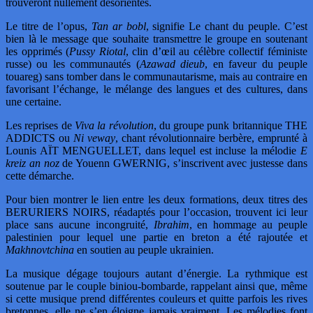
trouveront nullement désorientés.
Le titre de l’opus,
Tan ar bobl
, signifie Le chant du peuple. C’est
bien là le message que souhaite transmettre le groupe en soutenant
les opprimés (
Pussy Riotal
, clin d’œil au célèbre collectif féministe
russe) ou les communautés (
Azawad dieub
, en faveur du peuple
touareg) sans tomber dans le communautarisme, mais au contraire en
favorisant l’échange, le mélange des langues et des cultures, dans
une certaine.
Les reprises de
Viva la révolution
, du groupe punk britannique THE
ADDICTS ou
Ni veway
, chant révolutionnaire berbère, emprunté à
Lounis AÏT MENGUELLET, dans lequel est incluse la mélodie
E
kreiz an noz
de Youenn GWERNIG, s’inscrivent avec justesse dans
cette démarche.
Pour bien montrer le lien entre les deux formations, deux titres des
BERURIERS NOIRS, réadaptés pour l’occasion, trouvent ici leur
place sans aucune incongruité,
Ibrahim
, en hommage au peuple
palestinien pour lequel une partie en breton a été rajoutée et
Makhnovtchina
en soutien au peuple ukrainien.
La musique dégage toujours autant d’énergie. La rythmique est
soutenue par le couple biniou-bombarde, rappelant ainsi que, même
si cette musique prend différentes couleurs et quitte parfois les rives
bretonnes, elle ne s’en éloigne jamais vraiment. Les mélodies font