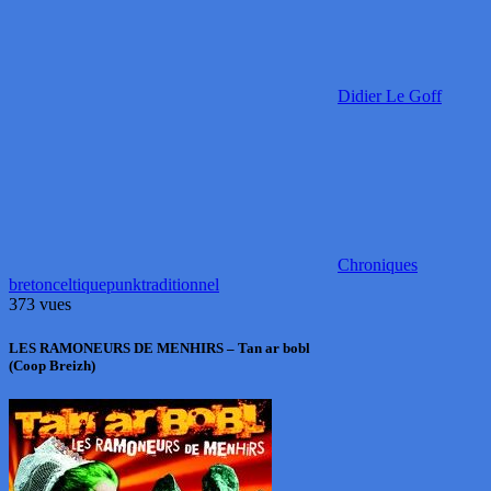
Didier Le Goff
Chroniques
breton
celtique
punk
traditionnel
373 vues
LES RAMONEURS DE MENHIRS – Tan ar bobl
(Coop Breizh)