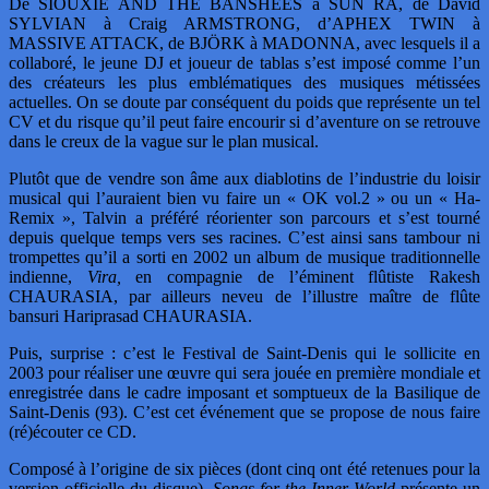
De SIOUXIE AND THE BANSHEES à SUN RA, de David
SYLVIAN à Craig ARMSTRONG, d’APHEX TWIN à
MASSIVE ATTACK, de BJÖRK à MADONNA, avec lesquels il a
collaboré, le jeune DJ et joueur de tablas s’est imposé comme l’un
des créateurs les plus emblématiques des musiques métissées
actuelles. On se doute par conséquent du poids que représente un tel
CV et du risque qu’il peut faire encourir si d’aventure on se retrouve
dans le creux de la vague sur le plan musical.
Plutôt que de vendre son âme aux diablotins de l’industrie du loisir
musical qui l’auraient bien vu faire un « OK vol.2 » ou un « Ha-
Remix », Talvin a préféré réorienter son parcours et s’est tourné
depuis quelque temps vers ses racines. C’est ainsi sans tambour ni
trompettes qu’il a sorti en 2002 un album de musique traditionnelle
indienne,
Vira,
en compagnie de l’éminent flûtiste Rakesh
CHAURASIA, par ailleurs neveu de l’illustre maître de flûte
bansuri Hariprasad CHAURASIA.
Puis, surprise : c’est le Festival de Saint-Denis qui le sollicite en
2003 pour réaliser une œuvre qui sera jouée en première mondiale et
enregistrée dans le cadre imposant et somptueux de la Basilique de
Saint-Denis (93). C’est cet événement que se propose de nous faire
(ré)écouter ce CD.
Composé à l’origine de six pièces (dont cinq ont été retenues pour la
version officielle du disque),
Songs for the Inner World
présente un