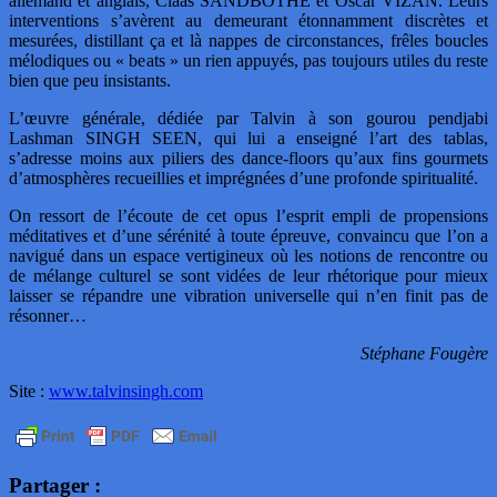
allemand et anglais, Claas SANDBOTHE et Oscar VIZAN. Leurs
interventions s’avèrent au demeurant étonnamment discrètes et
mesurées, distillant ça et là nappes de circonstances, frêles boucles
mélodiques ou « beats » un rien appuyés, pas toujours utiles du reste
bien que peu insistants.
L’œuvre générale, dédiée par Talvin à son gourou pendjabi
Lashman SINGH SEEN, qui lui a enseigné l’art des tablas,
s’adresse moins aux piliers des dance-floors qu’aux fins gourmets
d’atmosphères recueillies et imprégnées d’une profonde spiritualité.
On ressort de l’écoute de cet opus l’esprit empli de propensions
méditatives et d’une sérénité à toute épreuve, convaincu que l’on a
navigué dans un espace vertigineux où les notions de rencontre ou
de mélange culturel se sont vidées de leur rhétorique pour mieux
laisser se répandre une vibration universelle qui n’en finit pas de
résonner…
Stéphane Fougère
Site :
www.talvinsingh.com
Partager :