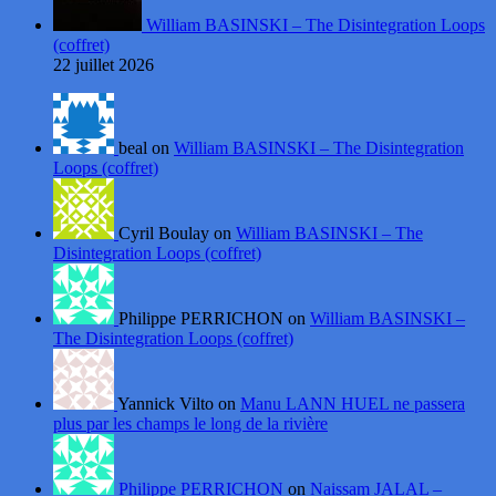
William BASINSKI – The Disintegration Loops
(coffret)
22 juillet 2026
beal on
William BASINSKI – The Disintegration
Loops (coffret)
Cyril Boulay on
William BASINSKI – The
Disintegration Loops (coffret)
Philippe PERRICHON on
William BASINSKI –
The Disintegration Loops (coffret)
Yannick Vilto on
Manu LANN HUEL ne passera
plus par les champs le long de la rivière
Philippe PERRICHON
on
Naissam JALAL –