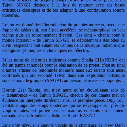
Talvin SINGH désireux à la fois de renouer avec ses bases
artistiques classiques et de les adapter à une configuration sonore
moderne.
Le ton est donné dès l’introduction du premier morceau, avec cette
frappe de tablas qui, peu à peu accélérée, se métamorphose en beat
techno puis en ronronnement d’avion. Ces cinq « chants pour le
monde intérieur » de Talvin SINGH se déploient tels des odes au
divin, respectant tout autant les canons de la musique indienne que
les figures rythmiques et climatiques de l’électro.
Si les noms de célébrités indiennes comme Sheila CHANDRA ont
été un temps annoncés pour la réalisation de ce projet, c’est au final
d’autres artistes de renommée moindre mais aux talents tout aussi
confirmés qui ont secondé Talvin dans son exploration artistique
sous le nom de groupe SANGAT, au personnel assez cosmopolite.
Hormis
21st Tabula,
qui n’est autre qu’un étourdissant solo de
« tablatronics » de Talvin SINGH, chacun de ces chants met en
évidence un interprète différent : ainsi, la première pièce,
Only You,
véritable raga des temps modernes qui se développe sur près de
vingt minutes, est portée par les mantras entêtants du chanteur
carnatique sans frontières artistiques Ravi PRASAD.
Etherplay
dévoile la suavité vocale de la chanteuse de New Delhi