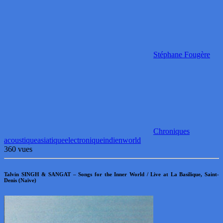
Stéphane Fougère
Chroniques
acoustique
asiatique
electronique
indien
world
360 vues
Talvin SINGH & SANGAT – Songs for the Inner World / Live at La Basilique, Saint-
Denis (Naïve)