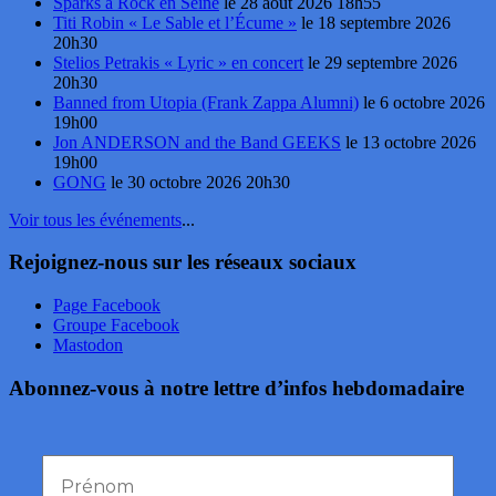
Sparks à Rock en Seine
le 28 août 2026 18h55
Titi Robin « Le Sable et l’Écume »
le 18 septembre 2026
20h30
Stelios Petrakis « Lyric » en concert
le 29 septembre 2026
20h30
Banned from Utopia (Frank Zappa Alumni)
le 6 octobre 2026
19h00
Jon ANDERSON and the Band GEEKS
le 13 octobre 2026
19h00
GONG
le 30 octobre 2026 20h30
Voir tous les événements
...
Rejoignez-nous sur les réseaux sociaux
Page Facebook
Groupe Facebook
Mastodon
Abonnez-vous à notre lettre d’infos hebdomadaire