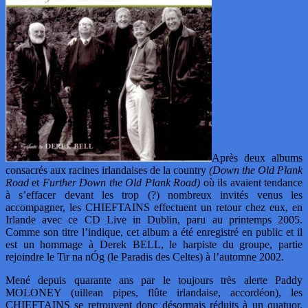
Après deux albums
consacrés aux racines irlandaises de la country
(Down the Old Plank
Road
et
Further Down the Old Plank Road)
où ils avaient tendance
à s’effacer devant les trop (?) nombreux invités venus les
accompagner, les CHIEFTAINS effectuent un retour chez eux, en
Irlande avec ce CD Live in Dublin, paru au printemps 2005.
Comme son titre l’indique, cet album a été enregistré en public et il
est un hommage à Derek BELL, le harpiste du groupe, partie
rejoindre le Tir na nÓg (le Paradis des Celtes) à l’automne 2002.
Mené depuis quarante ans par le toujours très alerte Paddy
MOLONEY (uillean pipes, flûte irlandaise, accordéon), les
CHIEFTAINS se retrouvent donc désormais réduits à un quatuor,