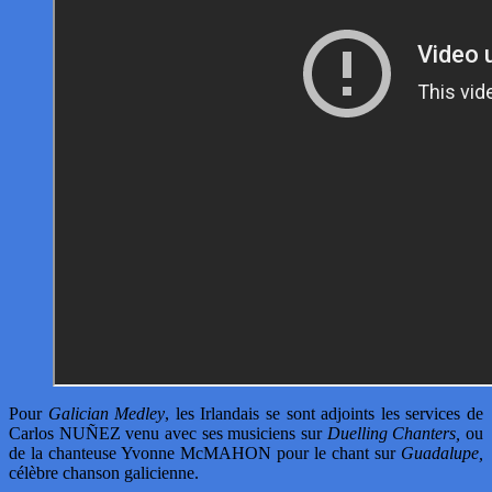
Pour
Galician Medley
, les Irlandais se sont adjoints les services de
Carlos NUÑEZ venu avec ses musiciens sur
Duelling Chanters,
ou
de la chanteuse Yvonne McMAHON pour le chant sur
Guadalupe,
célèbre chanson galicienne.