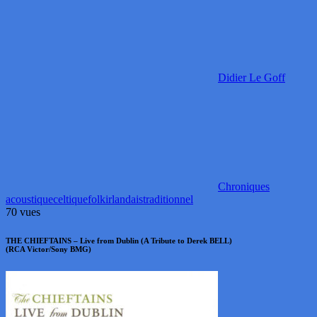
Didier Le Goff
Chroniques
acoustique
celtique
folk
irlandais
traditionnel
70 vues
THE CHIEFTAINS – Live from Dublin (A Tribute to Derek BELL)
(RCA Victor/Sony BMG)