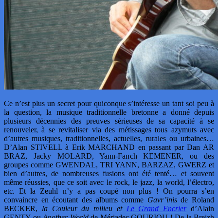
Ce n’est plus un secret pour quiconque s’intéresse un tant soi peu à
la question, la musique traditionnelle bretonne a donné depuis
plusieurs décennies des preuves sérieuses de sa capacité à se
renouveler, à se revitaliser via des métissages tous azymuts avec
d’autres musiques, traditionnelles, actuelles, rurales ou urbaines…
D’Alan STIVELL à Erik MARCHAND en passant par Dan AR
BRAZ, Jacky MOLARD, Yann-Fanch KEMENER, ou des
groupes comme GWENDAL, TRI YANN, BARZAZ, GWERZ et
bien d’autres, de nombreuses fusions ont été tenté… et souvent
même réussies, que ce soit avec le rock, le jazz, la world, l’électro,
etc. Et la Zeuhl n’y a pas coupé non plus ! On pourra s’en
convaincre en écoutant des albums comme
Gavr’inis
de Roland
BECKER,
la Couleur du milieu et
Le Grand Encrier
d’Alain
GENTY ou
Another World
de Mériadec GOURIOU ! De la Breizh