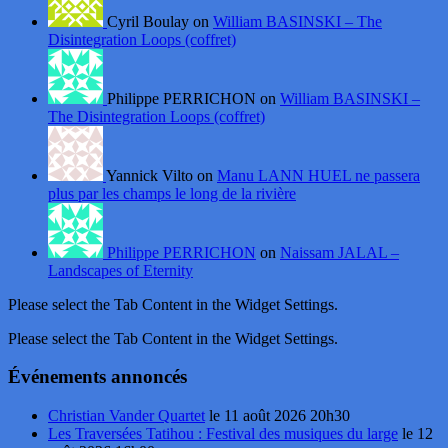
Cyril Boulay on
William BASINSKI – The
Disintegration Loops (coffret)
Philippe PERRICHON on
William BASINSKI –
The Disintegration Loops (coffret)
Yannick Vilto on
Manu LANN HUEL ne passera
plus par les champs le long de la rivière
Philippe PERRICHON
on
Naissam JALAL –
Landscapes of Eternity
Please select the Tab Content in the Widget Settings.
Please select the Tab Content in the Widget Settings.
Événements annoncés
Christian Vander Quartet
le 11 août 2026 20h30
Les Traversées Tatihou : Festival des musiques du large
le 12