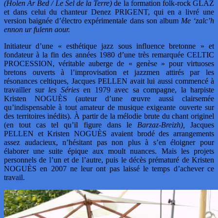
(Holen Ar Bed / Le Sel de la Terre)
de la formation folk-rock GLAZ
et dans celui du chanteur Denez PRIGENT, qui en a livré une
version baignée d’électro expérimentale dans son album
Me ‘zalc’h
ennon ur fulenn aour.
Initiateur d’une « esthétique jazz sous influence bretonne » et
fondateur à la fin des années 1980 d’une très remarquée CELTIC
PROCESSION, véritable auberge de « genèse » pour virtuoses
bretons ouverts à l’improvisation et jazzmen attirés par les
résonances celtiques, Jacques PELLEN avait lui aussi commencé à
travailler sur
les Séries
en 1979 avec sa compagne, la harpiste
Kristen NOGUÈS (auteur d’une œuvre aussi clairsemée
qu’indispensable à tout amateur de musique exigeante ouverte sur
des territoires inédits). À partir de la mélodie brute du chant originel
(en tout cas tel qu’il figure dans le
Barzaz-Breizh),
Jacques
PELLEN et Kristen NOGUÈS avaient brodé des arrangements
assez audacieux, n’hésitant pas non plus à s’en éloigner pour
élaborer une suite épique aux moult nuances. Mais les projets
personnels de l’un et de l’autre, puis le décès prématuré de Kristen
NOGUÈS en 2007 ne leur ont pas laissé le temps d’achever ce
travail.