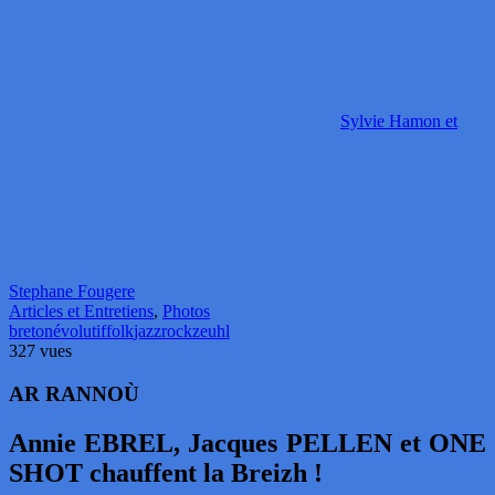
Sylvie Hamon et
Stephane Fougere
Articles et Entretiens
,
Photos
breton
évolutif
folk
jazz
rock
zeuhl
327 vues
AR RANNOÙ
Annie EBREL, Jacques PELLEN et ONE
SHOT chauffent la Breizh !