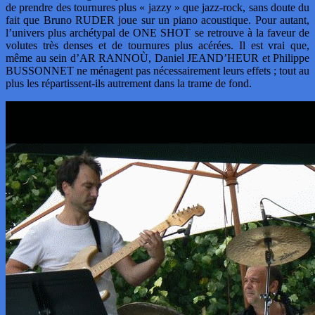
de prendre des tournures plus « jazzy » que jazz-rock, sans doute du
fait que Bruno RUDER joue sur un piano acoustique. Pour autant,
l’univers plus archétypal de ONE SHOT se retrouve à la faveur de
volutes très denses et de tournures plus acérées. Il est vrai que,
même au sein d’AR RANNOÙ, Daniel JEAND’HEUR et Philippe
BUSSONNET ne ménagent pas nécessairement leurs effets ; tout au
plus les répartissent-ils autrement dans la trame de fond.