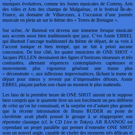
musiques évolutives, comme les Joutes musicales de Correns, Arts
des villes et Arts des champs de Malguénac, et le festival Île-de-
France, au domaine de Villarceaux, à l’occasion d’une journée
musicale en plein air sur le thème des « Terres de Bretagne ».
Sur scène,
Ar Rannoù
est devenu une immense fresque musicale
aux accents aussi bien traditionnels que jazz. C’est Annie EBREL
qui illustrait l’ancrage traditionnel du thème de départ, de sa voix à
l’accent tonique et bien trempé, qui ne fait à priori aucune
concession. De leur côté, les quatre musiciens de ONE SHOT +
Jacques PELLEN dessinaient des lignes d’horizons sinueuses et très
contrastées, alternant séquences contemplatives capiteuses et
mouvements plus vigoureux générant une transe plus
« déconstruite », aux inflexions improvisatrices, lâchant la trame de
départ pour mieux y revenir par d’impensables détours, Annie
EBREL plaçant parfois son chant au moment le plus inattendu.
Les fans de la première heure de ONE SHOT auront on le suppose
bien compris que le quartette livre un son forcément un peu différent
de celui qu’on lui connaissait, et la surprise est d’autant plus grande
que la récente intronisation de Bruno RUDER au poste de
claviériste avait plutôt poussé le groupe à se réapproprier son
répertoire classique (cf. le CD
Live in Tokyo
). AR RANNOÙ est
cependant un projet parallèle qui permet d’entendre ONE SHOT
sous un nouvel angle, capable de ciseler des moments très délicats et