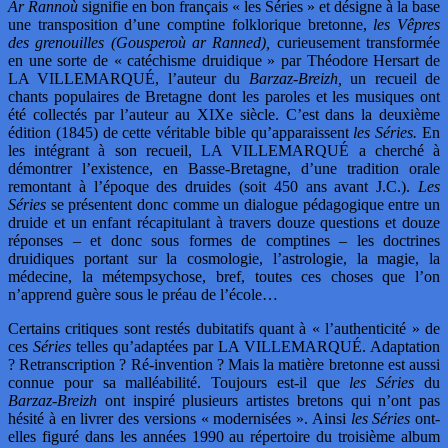
Ar Rannoù
signifie en bon français « les Séries » et désigne à la base
une transposition d’une comptine folklorique bretonne,
les Vêpres
des grenouilles (Gousperoù ar Ranned),
curieusement transformée
en une sorte de « catéchisme druidique » par Théodore Hersart de
LA VILLEMARQUÉ, l’auteur du
Barzaz-Breizh,
un recueil de
chants populaires de Bretagne dont les paroles et les musiques ont
été collectés par l’auteur au XIXe siècle. C’est dans la deuxième
édition (1845) de cette véritable bible qu’apparaissent
les Séries.
En
les intégrant à son recueil, LA VILLEMARQUÉ a cherché à
démontrer l’existence, en Basse-Bretagne, d’une tradition orale
remontant à l’époque des druides (soit 450 ans avant J.C.).
Les
Séries
se présentent donc comme un dialogue pédagogique entre un
druide et un enfant récapitulant à travers douze questions et douze
réponses – et donc sous formes de comptines – les doctrines
druidiques portant sur la cosmologie, l’astrologie, la magie, la
médecine, la métempsychose, bref, toutes ces choses que l’on
n’apprend guère sous le préau de l’école…
Certains critiques sont restés dubitatifs quant à « l’authenticité » de
ces
Séries
telles qu’adaptées par LA VILLEMARQUÉ. Adaptation
? Retranscription ? Ré-invention ? Mais la matière bretonne est aussi
connue pour sa malléabilité. Toujours est-il que
les Séries
du
Barzaz-Breizh
ont inspiré plusieurs artistes bretons qui n’ont pas
hésité à en livrer des versions « modernisées ». Ainsi
les Séries
ont-
elles figuré dans les années 1990 au répertoire du troisième album