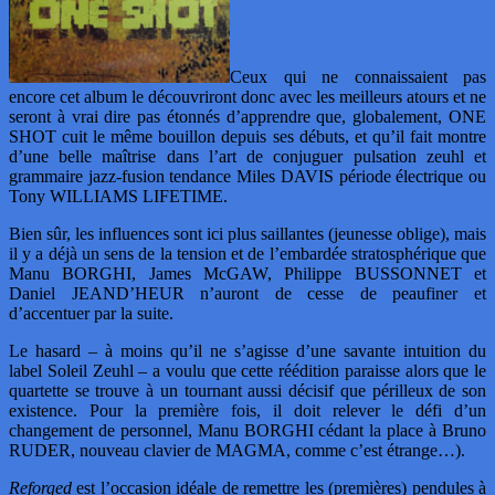
Ceux qui ne connaissaient pas
encore cet album le découvriront donc avec les meilleurs atours et ne
seront à vrai dire pas étonnés d’apprendre que, globalement, ONE
SHOT cuit le même bouillon depuis ses débuts, et qu’il fait montre
d’une belle maîtrise dans l’art de conjuguer pulsation zeuhl et
grammaire jazz-fusion tendance Miles DAVIS période électrique ou
Tony WILLIAMS LIFETIME.
Bien sûr, les influences sont ici plus saillantes (jeunesse oblige), mais
il y a déjà un sens de la tension et de l’embardée stratosphérique que
Manu BORGHI, James McGAW, Philippe BUSSONNET et
Daniel JEAND’HEUR n’auront de cesse de peaufiner et
d’accentuer par la suite.
Le hasard – à moins qu’il ne s’agisse d’une savante intuition du
label Soleil Zeuhl – a voulu que cette réédition paraisse alors que le
quartette se trouve à un tournant aussi décisif que périlleux de son
existence. Pour la première fois, il doit relever le défi d’un
changement de personnel, Manu BORGHI cédant la place à Bruno
RUDER, nouveau clavier de MAGMA, comme c’est étrange…).
Reforged
est l’occasion idéale de remettre les (premières) pendules à