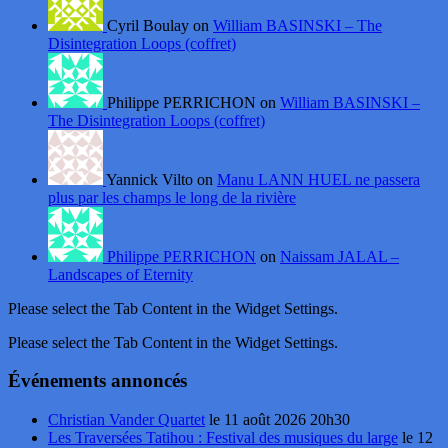
Cyril Boulay on
William BASINSKI – The
Disintegration Loops (coffret)
Philippe PERRICHON on
William BASINSKI –
The Disintegration Loops (coffret)
Yannick Vilto on
Manu LANN HUEL ne passera
plus par les champs le long de la rivière
Philippe PERRICHON
on
Naissam JALAL –
Landscapes of Eternity
Please select the Tab Content in the Widget Settings.
Please select the Tab Content in the Widget Settings.
Événements annoncés
Christian Vander Quartet
le 11 août 2026 20h30
Les Traversées Tatihou : Festival des musiques du large
le 12