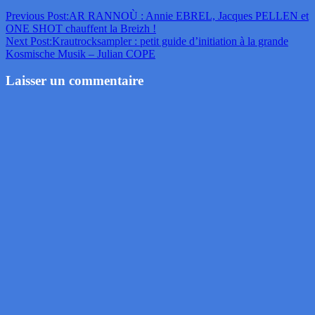
Previous Post:
AR RANNOÙ : Annie EBREL, Jacques PELLEN et
ONE SHOT chauffent la Breizh !
Next Post:
Krautrocksampler : petit guide d’initiation à la grande
Kosmische Musik – Julian COPE
Laisser un commentaire