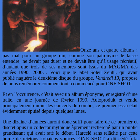
Onze ans et quatre albums ;
pas mal pour un groupe qui, comme son patronyme le laisse
entendre, ne devait pas durer et ne devait être qu’à usage récréatif,
d’autant que trois de ses membres sont issus du MAGMA des
années 1990- 2000… Voici que le label Soleil Zeuhl, qui avait
publié naguère le deuxième disque du groupe,
Vendredi 13,
propose
de nous remémorer comment tout a commencé pour ONE SHOT.
Et en l’occurrence, c’était avec un album éponyme, enregistré d’une
traite, en une journée de février 1999. Autoproduit et vendu
principalement durant les concerts du combo, ce premier essai était
évidemment épuisé depuis quelques lunes.
Une dizaine d’années auront donc suffi pour faire de ce premier et
discret opus un collector mythique âprement recherché par un public
grandissant qui avait raté le début. Harcelé sans relâche par cette
horde de rejetons kobaïens voraces, ONE SHOT a dû cédé à la