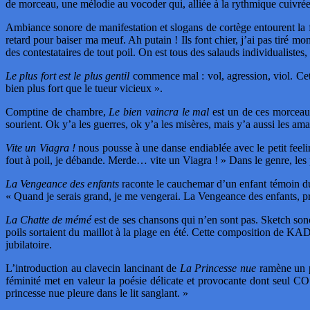
de morceau, une mélodie au vocoder qui, alliée à la rythmique cuivrée,
Ambiance sonore de manifestation et slogans de cortège entourent l
retard pour baiser ma meuf. Ah putain ! Ils font chier, j’ai pas tiré m
des contestataires de tout poil. On est tous des salauds individualistes
Le plus fort est le plus gentil
commence mal : vol, agression, viol. Cet
bien plus fort que le tueur vicieux ».
Comptine de chambre,
Le bien vaincra le mal
est un de ces morceaux
sourient. Ok y’a les guerres, ok y’a les misères, mais y’a aussi les a
Vite un Viagra !
nous pousse à une danse endiablée avec le petit feel
fout à poil, je débande. Merde… vite un Viagra ! » Dans le genre, les 
La Vengeance des enfants
raconte le cauchemar d’un enfant témoin du 
« Quand je serais grand, je me vengerai. La Vengeance des enfants, pr
La Chatte de mémé
est de ses chansons qui n’en sont pas. Sketch sonor
poils sortaient du maillot à la plage en été. Cette composition de KAD
jubilatoire.
L’introduction au clavecin lancinant de
La Princesse nue
ramène un pe
féminité met en valeur la poésie délicate et provocante dont seul C
princesse nue pleure dans le lit sanglant. »