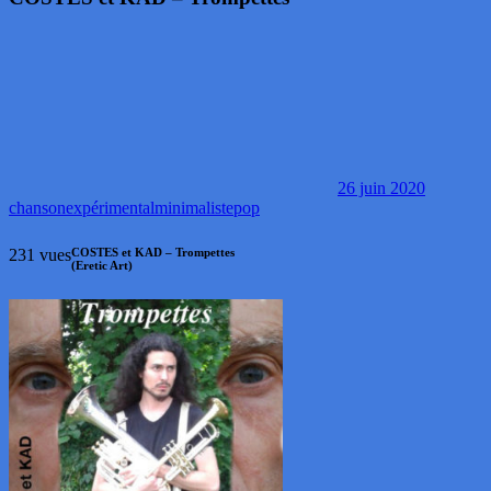
26 juin 2020
chanson
expérimental
minimaliste
pop
231 vues
COSTES et KAD – Trompettes
(Eretic Art)