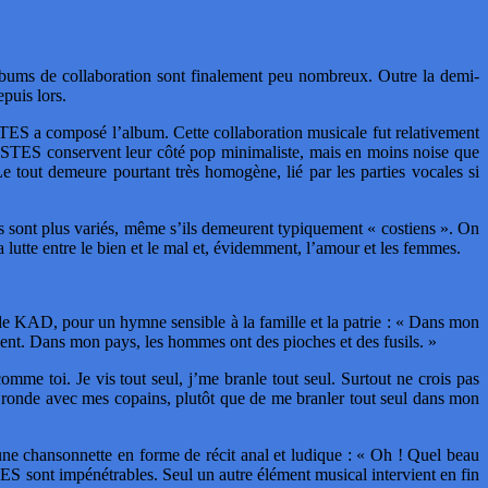
lbums de collaboration sont finalement peu nombreux. Outre la demi-
puis lors.
STES a composé l’album. Cette collaboration musicale fut relativement
COSTES conservent leur côté pop minimaliste, mais en moins noise que
 tout demeure pourtant très homogène, lié par les parties vocales si
s sont plus variés, même s’ils demeurent typiquement « costiens ». On
lutte entre le bien et le mal et, évidemment, l’amour et les femmes.
de KAD, pour un hymne sensible à la famille et la patrie : « Dans mon
rient. Dans mon pays, les hommes ont des pioches et des fusils. »
comme toi. Je vis tout seul, j’me branle tout seul. Surtout ne crois pas
a ronde avec mes copains, plutôt que de me branler tout seul dans mon
e chansonnette en forme de récit anal et ludique : « Oh ! Quel beau
 sont impénétrables. Seul un autre élément musical intervient en fin