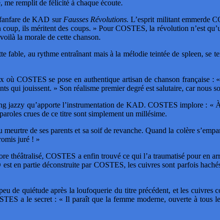
 me remplit de félicité à chaque écoute.
a fanfare de KAD sur
Fausses Révolutions.
L’esprit militant emmerde COS
on coup, ils méritent des coups. » Pour COSTES, la révolution n’est qu’u
, voilà la morale de cette chanson.
te fable, au rythme entraînant mais à la mélodie teintée de spleen, se 
 où COSTES se pose en authentique artisan de chanson française : « Ok
mants qui jouissent. » Son réalisme premier degré est salutaire, car nou
ing jazzy qu’apporte l’instrumentation de KAD. COSTES implore : « À c
paroles crues de ce titre sont simplement un millésime.
meurtre de ses parents et sa soif de revanche. Quand la colère s’empar
omis juré ! »
e théâtralisé, COSTES a enfin trouvé ce qui l’a traumatisé pour en arrive
 est en partie déconstruite par COSTES, les cuivres sont parfois hachés 
u de quiétude après la loufoquerie du titre précédent, et les cuivres 
OSTES a le secret : « Il paraît que la femme moderne, ouverte à tous l