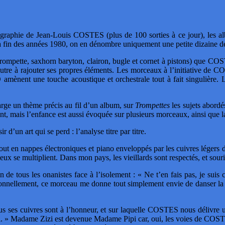
cographie de Jean-Louis COSTES (plus de 100 sorties à ce jour), les a
in des années 1980, on en dénombre uniquement une petite dizaine de
trompette, saxhorn baryton, clairon, bugle et cornet à pistons) que CO
autre à rajouter ses propres éléments. Les morceaux à l’initiative de 
mènent une touche acoustique et orchestrale tout à fait singulière. Le
rge un thème précis au fil d’un album, sur
Trompettes
les sujets abordé
, mais l’enfance est aussi évoquée sur plusieurs morceaux, ainsi que la 
 d’un art qui se perd : l’analyse titre par titre.
t en nappes électroniques et piano enveloppés par les cuivres légers 
eux se multiplient. Dans mon pays, les vieillards sont respectés, et sou
n de tous les onanistes face à l’isolement : « Ne t’en fais pas, je suis 
 Personnellement, ce morceau me donne tout simplement envie de danser l
 ses cuivres sont à l’honneur, et sur laquelle COSTES nous délivre un
i. » Madame Zizi est devenue Madame Pipi car, oui, les voies de COSTES