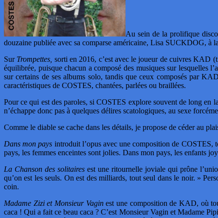
Au sein de la prolifique dis
douzaine publiée avec sa comparse américaine, Lisa SUCKDOG, à la f
Sur
Trompettes,
sorti en 2016, c’est avec le joueur de cuivres KAD (
équilibrée, puisque chacun a composé des musiques sur lesquelles l’
sur certains de ses albums solo, tandis que ceux composés par KAD a
caractéristiques de COSTES, chantées, parlées ou braillées.
Pour ce qui est des paroles, si COSTES explore souvent de long en la
n’échappe donc pas à quelques délires scatologiques, au sexe forcément
Comme le diable se cache dans les détails, je propose de céder au plaisir
Dans mon pays
introduit l’opus avec une composition de COSTES, tou
pays, les femmes enceintes sont jolies. Dans mon pays, les enfants joy
La Chanson des solitaires
est une ritournelle joviale qui prône l’unio
qu’on est les seuls. On est des milliards, tout seul dans le noir. »
coin.
Madame Zizi et Monsieur Vagin
est une composition de KAD, où tous
caca ! Qui a fait ce beau caca ? C’est Monsieur Vagin et Madame Pip