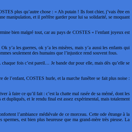
TES plus qu’autre chose : « Ah putain ! Ils font chier, j’vais être en
ne manipulation, et il préfère garder pour lui sa solidarité, se moquant
termine bien malgré tout, car au pays de COSTES « l’enfant joyeux est
 y’a les guerres, ok y’a les misères, mais y’a aussi les enfants qui
s sommes seulement des humains que l’injustice rend souvent fous.
haque fois c’est pareil… Je bande dur pour elle, mais dès qu’elle se
e de l’enfant, COSTES hurle, et la marche funèbre se fait plus noise :
r à faire ce qu’il fait : c’est la chatte mal rasée de sa mémé, dont les
et dupliqués, et le rendu final est assez expérimental, mais totalement
confortent l’ambiance médiévale de ce morceau. Cette ode étrange à la
es spermes, est bien plus heureuse que ma grand-mère très pieuse. La