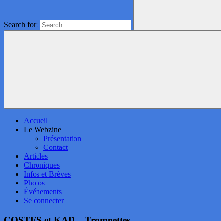
Search for:
Accueil
Le Webzine
Présentation
Contact
Articles
Chroniques
Infos et Brèves
Photos
Événements
Se connecter
COSTES et KAD – Trompettes