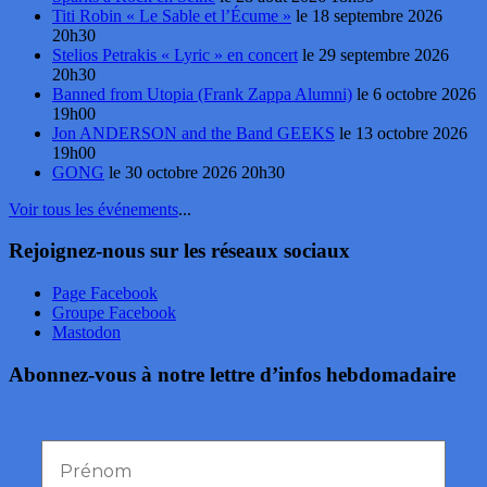
Titi Robin « Le Sable et l’Écume »
le 18 septembre 2026
20h30
Stelios Petrakis « Lyric » en concert
le 29 septembre 2026
20h30
Banned from Utopia (Frank Zappa Alumni)
le 6 octobre 2026
19h00
Jon ANDERSON and the Band GEEKS
le 13 octobre 2026
19h00
GONG
le 30 octobre 2026 20h30
Voir tous les événements
...
Rejoignez-nous sur les réseaux sociaux
Page Facebook
Groupe Facebook
Mastodon
Abonnez-vous à notre lettre d’infos hebdomadaire