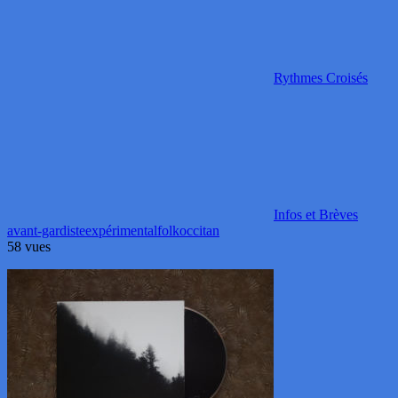
Rythmes Croisés
Infos et Brèves
avant-gardiste
expérimental
folk
occitan
58 vues