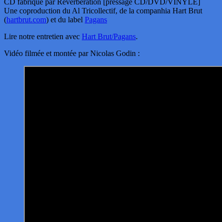
CD fabriqué par Reverberation [pressage CD/DVD/VINYLE]
Une coproduction du Al Tricollectif, de la companhia Hart Brut
(
hartbrut.com
) et du label
Pagans
Lire notre entretien avec
Hart Brut/Pagans
.
Vidéo filmée et montée par Nicolas Godin :