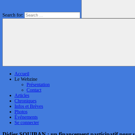
Search for:
Accueil
Le Webzine
Présentation
Contact
Articles
Chroniques
Infos et Brèves
Photos
Événements
Se connecter
Didier SQUIBAN : un financement participatif pour