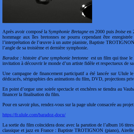
Après avoir composé la S
ymphonie
Bretagne
en 2000 puis
Iroise
en 2
hommage aux îles bretonnes ne pourra cependant être enregistrée q
l’interprétation de l’œuvre à un autre pianiste, Baptiste TROTIGNON.
l’angle de sa troisième et dernière symphonie.
Baradoz : histoire d’une symphonie bretonne
est un film qui tisse l
invitation à découvrir le monde d’un artiste fidèle et respectueux de s
Une campagne de financement participatif a été lancée sur Ulule le
dédicacés, sérigraphies des animations du film, DVD, projections pri
En point d’orgue une soirée spectacle et enchères se tiendra au Vauba
financer la finalisation du film.
Pour en savoir plus, rendez-vous sur la page ulule consacrée au projet 
https://fr.ulule.com/baradoz-docu/
La sortie du film coïncidera donc avec la parution de l’album 16 titre
classique et jazz en France : Baptiste TROTIGNON (piano), Airelle