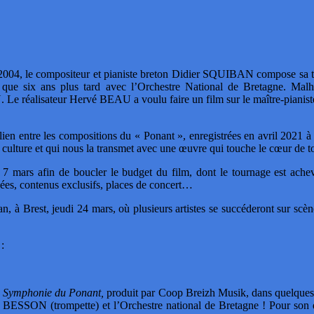
004, le compositeur et pianiste breton Didier SQUIBAN compose sa 
ue six ans plus tard avec l’Orchestre National de Bretagne. Malheu
 Le réalisateur Hervé BEAU a voulu faire un film sur le maître-pianist
e lien entre les compositions du « Ponant », enregistrées en avril 202
a culture et qui nous la transmet avec une œuvre qui touche le cœur de t
 7 mars afin de boucler le budget du film, dont le tournage est achev
vées, contenus exclusifs, places de concert…
n, à Brest, jeudi 24 mars, où plusieurs artistes se succéderont sur scè
:
s
Symphonie du Ponant,
produit par Coop Breizh Musik, dans quelques m
 BESSON (trompette) et l’Orchestre national de Bretagne ! Pour son