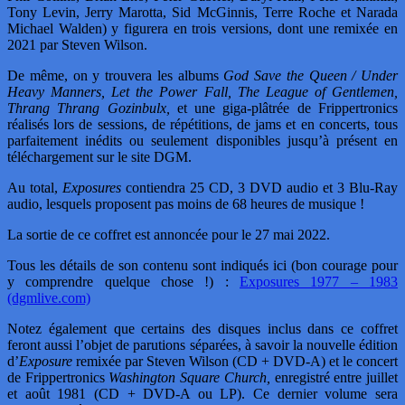
Tony Levin, Jerry Marotta, Sid McGinnis, Terre Roche et Narada
Michael Walden) y figurera en trois versions, dont une remixée en
2021 par Steven Wilson.
De même, on y trouvera les albums
God Save the Queen / Under
Heavy Manners, Let the Power Fall, The League of Gentlemen,
Thrang Thrang Gozinbulx,
et une giga-plâtrée de Frippertronics
réalisés lors de sessions, de répétitions, de jams et en concerts, tous
parfaitement inédits ou seulement disponibles jusqu’à présent en
téléchargement sur le site DGM.
Au total,
Exposures
contiendra 25 CD, 3 DVD audio et 3 Blu-Ray
audio, lesquels proposent pas moins de 68 heures de musique !
La sortie de ce coffret est annoncée pour le 27 mai 2022.
Tous les détails de son contenu sont indiqués ici (bon courage pour
y comprendre quelque chose !) :
Exposures 1977 – 1983
(dgmlive.com)
Notez également que certains des disques inclus dans ce coffret
feront aussi l’objet de parutions séparées, à savoir la nouvelle édition
d’
Exposure
remixée par Steven Wilson (CD + DVD-A) et le concert
de Frippertronics
Washington Square Church,
enregistré entre juillet
et août 1981 (CD + DVD-A ou LP). Ce dernier volume sera