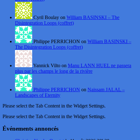
Cyril Boulay on
William BASINSKI – The
Disintegration Loops (coffret)
Philippe PERRICHON on
William BASINSKI –
The Disintegration Loops (coffret)
Yannick Vilto on
Manu LANN HUEL ne passera
plus par les champs le long de la rivière
Philippe PERRICHON
on
Naissam JALAL –
Landscapes of Eternity
Please select the Tab Content in the Widget Settings.
Please select the Tab Content in the Widget Settings.
Événements annoncés