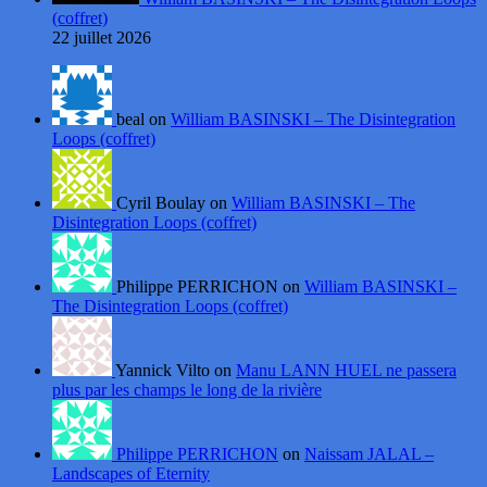
(coffret)
22 juillet 2026
beal on
William BASINSKI – The Disintegration
Loops (coffret)
Cyril Boulay on
William BASINSKI – The
Disintegration Loops (coffret)
Philippe PERRICHON on
William BASINSKI –
The Disintegration Loops (coffret)
Yannick Vilto on
Manu LANN HUEL ne passera
plus par les champs le long de la rivière
Philippe PERRICHON
on
Naissam JALAL –
Landscapes of Eternity