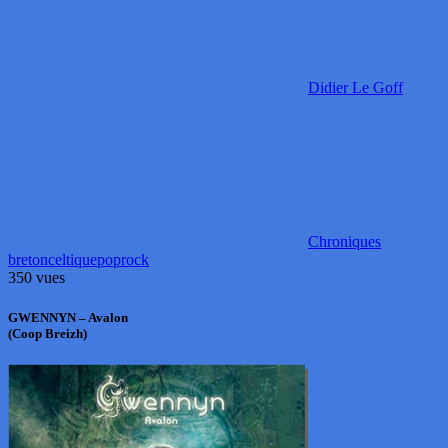
Didier Le Goff
Chroniques
breton
celtique
pop
rock
350 vues
GWENNYN – Avalon
(Coop Breizh)