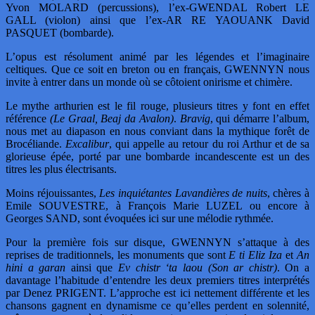
Yvon MOLARD (percussions), l’ex-GWENDAL Robert LE
GALL (violon) ainsi que l’ex-AR RE YAOUANK David
PASQUET (bombarde).
L’opus est résolument animé par les légendes et l’imaginaire
celtiques. Que ce soit en breton ou en français, GWENNYN nous
invite à entrer dans un monde où se côtoient onirisme et chimère.
Le mythe arthurien est le fil rouge, plusieurs titres y font en effet
référence
(Le Graal, Beaj da Avalon)
.
Bravig
, qui démarre l’album,
nous met au diapason en nous conviant dans la mythique forêt de
Brocéliande.
Excalibur
, qui appelle au retour du roi Arthur et de sa
glorieuse épée, porté par une bombarde incandescente est un des
titres les plus électrisants.
Moins réjouissantes,
Les inquiétantes Lavandières de nuits
, chères à
Emile SOUVESTRE, à François Marie LUZEL ou encore à
Georges SAND, sont évoquées ici sur une mélodie rythmée.
Pour la première fois sur disque, GWENNYN s’attaque à des
reprises de traditionnels, les monuments que sont
E ti Eliz Iza
et
An
hini a garan
ainsi que
Ev chistr ‘ta laou (Son ar chistr)
. On a
davantage l’habitude d’entendre les deux premiers titres interprétés
par Denez PRIGENT. L’approche est ici nettement différente et les
chansons gagnent en dynamisme ce qu’elles perdent en solennité,