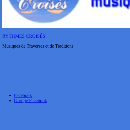
RYTHMES CROISÉS
Musiques de Traverses et de Traditions
Facebook
Groupe Facebook