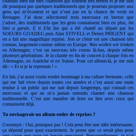
chantais bien sur mes chansons qui sonnent très breton et je me suis
dit pourquoi pas quelques traditionnels que je pourrais proposer aux
gens qui m’écoutent et qui n’ont pas eu la chance de venir en
Bretagne. J’ai donc sélectionné trois morceaux en breton que
j’adore, des traditionnels que les gens connaissent bien en plus,
An
hini a garan, E ti Eliz Iza
qui a été chanté au départ par les
SOEURS GOADEG puis Alan STIVELL et Denez PRIGENT qui
en a fait une magnifique reprise.
Son ar chistr
est une chanson très
connue, largement connue même en Europe.
Was wollen wir trinken
en Allemagne, c’est un morceau très connu là-bas, depuis même
plusieurs générations. Je la chante en fin de concert à chaque fois en
Allemagne, en Autriche et en Suisse. Pour cet album-là, je me suis
dit : « Et si je la reprenais ! »
En fait, j’ai aussi voulu rendre hommage à ma culture bretonne, celle
qui me fait vivre depuis toutes ces années et c’est aussi une main
tendue à un public qui me suit depuis longtemps, qui connait ces
morceaux et qui ne m’a jamais entendu chanter une chanson
traditionnelle. C’est une manière de faire un lien avec ceux qui
connaissent déjà.
Tu envisagerais un album entier de reprises ?
Gwennyn : Oui, pourquoi pas ! Cela peut être une idée intéressante,
ça dépend pour quoi exactement. Je pense que ce serait plus pour
une cause que pour un besoin personnel. Personnellement, je n’ai