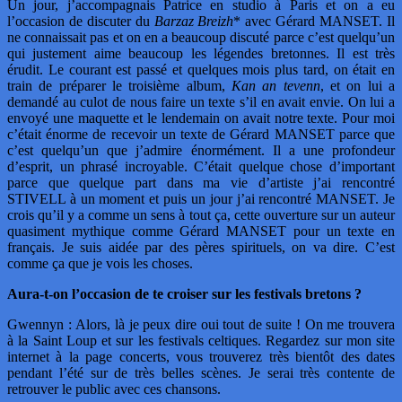
Un jour, j’accompagnais Patrice en studio à Paris et on a eu
l’occasion de discuter du
Barzaz Breizh
* avec Gérard MANSET. Il
ne connaissait pas et on en a beaucoup discuté parce c’est quelqu’un
qui justement aime beaucoup les légendes bretonnes. Il est très
érudit. Le courant est passé et quelques mois plus tard, on était en
train de préparer le troisième album,
Kan an tevenn
, et on lui a
demandé au culot de nous faire un texte s’il en avait envie. On lui a
envoyé une maquette et le lendemain on avait notre texte. Pour moi
c’était énorme de recevoir un texte de Gérard MANSET parce que
c’est quelqu’un que j’admire énormément. Il a une profondeur
d’esprit, un phrasé incroyable. C’était quelque chose d’important
parce que quelque part dans ma vie d’artiste j’ai rencontré
STIVELL à un moment et puis un jour j’ai rencontré MANSET. Je
crois qu’il y a comme un sens à tout ça, cette ouverture sur un auteur
quasiment mythique comme Gérard MANSET pour un texte en
français. Je suis aidée par des pères spirituels, on va dire. C’est
comme ça que je vois les choses.
Aura-t-on l’occasion de te croiser sur les festivals bretons ?
Gwennyn : Alors, là je peux dire oui tout de suite ! On me trouvera
à la Saint Loup et sur les festivals celtiques. Regardez sur mon site
internet à la page concerts, vous trouverez très bientôt des dates
pendant l’été sur de très belles scènes. Je serai très contente de
retrouver le public avec ces chansons.