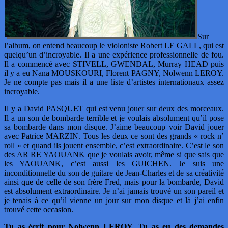
Sur
l’album, on entend beaucoup le violoniste Robert LE GALL, qui est
quelqu’un d’incroyable. Il a une expérience professionnelle de fou.
Il a commencé avec STIVELL, GWENDAL, Murray HEAD puis
il y a eu Nana MOUSKOURI, Florent PAGNY, Nolwenn LEROY.
Je ne compte pas mais il a une liste d’artistes internationaux assez
incroyable.
Il y a David PASQUET qui est venu jouer sur deux des morceaux.
Il a un son de bombarde terrible et je voulais absolument qu’il pose
sa bombarde dans mon disque. J’aime beaucoup voir David jouer
avec Patrice MARZIN. Tous les deux ce sont des grands « rock n’
roll » et quand ils jouent ensemble, c’est extraordinaire. C’est le son
des AR RE YAOUANK que je voulais avoir, même si que sais que
les YAOUANK, c’est aussi les GUICHEN. Je suis une
inconditionnelle du son de guitare de Jean-Charles et de sa créativité
ainsi que de celle de son frère Fred, mais pour la bombarde, David
est absolument extraordinaire. Je n’ai jamais trouvé un son pareil et
je tenais à ce qu’il vienne un jour sur mon disque et là j’ai enfin
trouvé cette occasion.
Tu as écrit pour Nolwenn LEROY. Tu as eu des demandes