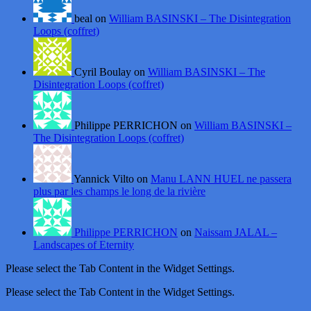
beal on
William BASINSKI – The Disintegration
Loops (coffret)
Cyril Boulay on
William BASINSKI – The
Disintegration Loops (coffret)
Philippe PERRICHON on
William BASINSKI –
The Disintegration Loops (coffret)
Yannick Vilto on
Manu LANN HUEL ne passera
plus par les champs le long de la rivière
Philippe PERRICHON
on
Naissam JALAL –
Landscapes of Eternity
Please select the Tab Content in the Widget Settings.
Please select the Tab Content in the Widget Settings.