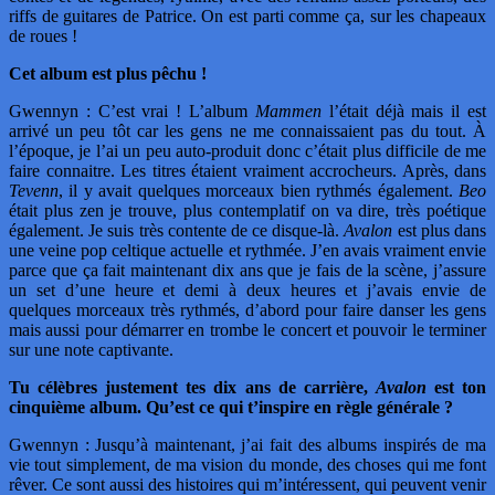
riffs de guitares de Patrice. On est parti comme ça, sur les chapeaux
de roues !
Cet album est plus pêchu !
Gwennyn : C’est vrai ! L’album
Mammen
l’était déjà mais il est
arrivé un peu tôt car les gens ne me connaissaient pas du tout. À
l’époque, je l’ai un peu auto-produit donc c’était plus difficile de me
faire connaitre. Les titres étaient vraiment accrocheurs. Après, dans
Tevenn
, il y avait quelques morceaux bien rythmés également.
Beo
était plus zen je trouve, plus contemplatif on va dire, très poétique
également. Je suis très contente de ce disque-là.
Avalon
est plus dans
une veine pop celtique actuelle et rythmée. J’en avais vraiment envie
parce que ça fait maintenant dix ans que je fais de la scène, j’assure
un set d’une heure et demi à deux heures et j’avais envie de
quelques morceaux très rythmés, d’abord pour faire danser les gens
mais aussi pour démarrer en trombe le concert et pouvoir le terminer
sur une note captivante.
Tu célèbres justement tes dix ans de carrière,
Avalon
est ton
cinquième album. Qu’est ce qui t’inspire en règle générale ?
Gwennyn : Jusqu’à maintenant, j’ai fait des albums inspirés de ma
vie tout simplement, de ma vision du monde, des choses qui me font
rêver. Ce sont aussi des histoires qui m’intéressent, qui peuvent venir