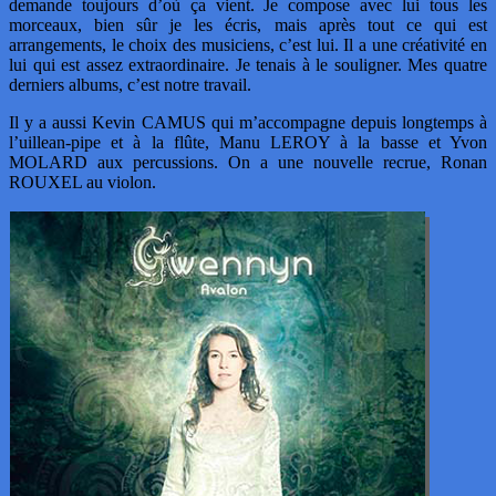
demande toujours d’où ça vient. Je compose avec lui tous les
morceaux, bien sûr je les écris, mais après tout ce qui est
arrangements, le choix des musiciens, c’est lui. Il a une créativité en
lui qui est assez extraordinaire. Je tenais à le souligner. Mes quatre
derniers albums, c’est notre travail.
Il y a aussi Kevin CAMUS qui m’accompagne depuis longtemps à
l’uillean-pipe et à la flûte, Manu LEROY à la basse et Yvon
MOLARD aux percussions. On a une nouvelle recrue, Ronan
ROUXEL au violon.