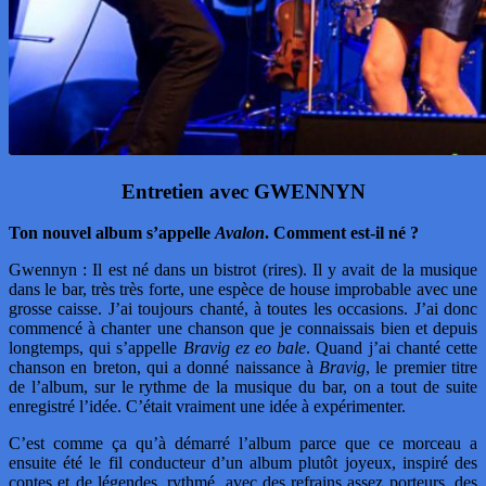
Entretien avec GWENNYN
Ton nouvel album s’appelle
Avalon
. Comment est-il né ?
Gwennyn : Il est né dans un bistrot (rires). Il y avait de la musique
dans le bar, très très forte, une espèce de house improbable avec une
grosse caisse. J’ai toujours chanté, à toutes les occasions. J’ai donc
commencé à chanter une chanson que je connaissais bien et depuis
longtemps, qui s’appelle
Bravig ez eo bale
. Quand j’ai chanté cette
chanson en breton, qui a donné naissance à
Bravig
, le premier titre
de l’album, sur le rythme de la musique du bar, on a tout de suite
enregistré l’idée. C’était vraiment une idée à expérimenter.
C’est comme ça qu’à démarré l’album parce que ce morceau a
ensuite été le fil conducteur d’un album plutôt joyeux, inspiré des
contes et de légendes, rythmé, avec des refrains assez porteurs, des