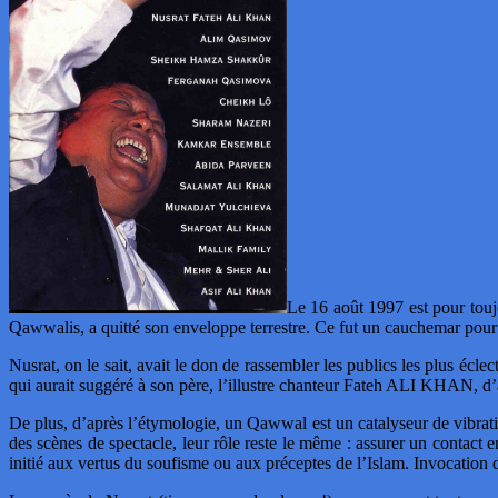
Le 16 août 1997 est pour tou
Qawwalis, a quitté son enveloppe terrestre. Ce fut un cauchemar pour tou
Nusrat, on le sait, avait le don de rassembler les publics les plus éclect
qui aurait suggéré à son père, l’illustre chanteur Fateh ALI KHAN, d
De plus, d’après l’étymologie, un Qawwal est un catalyseur de vibrati
des scènes de spectacle, leur rôle reste le même : assurer un contact e
initié aux vertus du soufisme ou aux préceptes de l’Islam. Invocation d