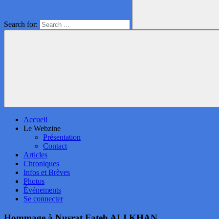
Search for:
Accueil
Le Webzine
Présentation
Contact
Articles
Chroniques
Infos et Brèves
Photos
Événements
Se connecter
Hommage à Nusrat Fateh ALI KHAN