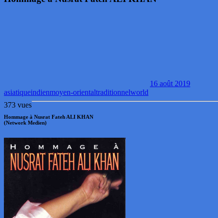
16 août 2019
asiatique
indien
moyen-oriental
traditionnel
world
373 vues
Hommage à Nusrat Fateh ALI KHAN
(Network Medien)