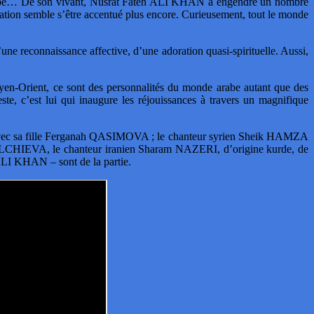
s trompé… De son vivant, Nusrat Fateh ALI KHAN a engendré un nombre
ération semble s’être accentué plus encore. Curieusement, tout le monde
’une reconnaissance affective, d’une adoration quasi-spirituelle. Aussi,
oyen-Orient, ce sont des personnalités du monde arabe autant que des
 c’est lui qui inaugure les réjouissances à travers un magnifique
é avec sa fille Ferganah QASIMOVA ; le chanteur syrien Sheik HAMZA
LCHIEVA, le chanteur iranien Sharam NAZERI, d’origine kurde, de
ALI KHAN – sont de la partie.