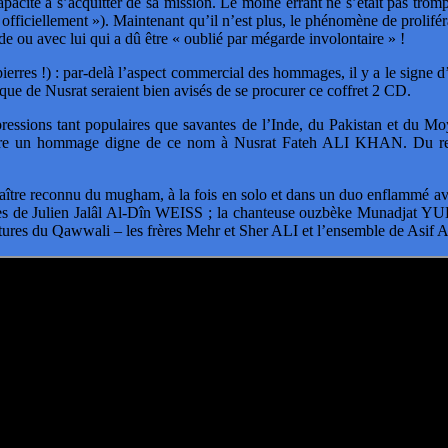
 capacité à s’acquitter de sa mission. Le moine errant ne s’était pa
 officiellement »). Maintenant qu’il n’est plus, le phénomène de prolif
de ou avec lui qui a dû être « oublié par mégarde involontaire » !
 pierres !) : par-delà l’aspect commercial des hommages, il y a le signe d
ue de Nusrat seraient bien avisés de se procurer ce coffret 2 CD.
ressions tant populaires que savantes de l’Inde, du Pakistan et du M
ndre un hommage digne de ce nom à Nusrat Fateh ALI KHAN. Du reste,
maître reconnu du mugham, à la fois en solo et dans un duo enflamm
 de Julien Jalâl Al-Dîn WEISS ; la chanteuse ouzbèke Munadjat YU
es du Qawwali – les frères Mehr et Sher ALI et l’ensemble de Asif 