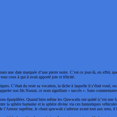
jours une date marquée d’une pierre noire. C’est ce jour-là, en effet
s ceux à qui il avait apporté joie et félicité.
iques. C’était du reste sa vocation, la tâche à laquelle il s’était voué, o
’appeler son fils Nusrat, ce nom signifiant « succès ». Sans commentai
ons éparpillées. Quand bien même les Qawwalis ont quitté (c’est une faç
ntre la sphère humaine et la sphère divine via ces fantastiques véhicules
e l’Amour suprême, le chant qawwali s’adresse avant tout aux sens, il les