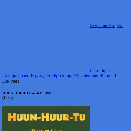
Stéphane Fougère
Chroniques
asiatique
chant de gorge ou diphonique
folk
sibérien
traditionnel
269 vues
HUUN-HUUR-TU – Best Live
(Jaro)