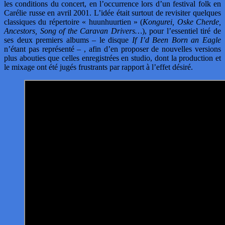
les conditions du concert, en l’occurrence lors d’un festival folk en
Carélie russe en avril 2001. L’idée était surtout de revisiter quelques
classiques du répertoire « huunhuurtien » (
Kongurei, Oske Cherde,
Ancestors, Song of the Caravan Drivers…
), pour l’essentiel tiré de
ses deux premiers albums – le disque
If I’d Been Born an Eagle
n’étant pas représenté – , afin d’en proposer de nouvelles versions
plus abouties que celles enregistrées en studio, dont la production et
le mixage ont été jugés frustrants par rapport à l’effet désiré.