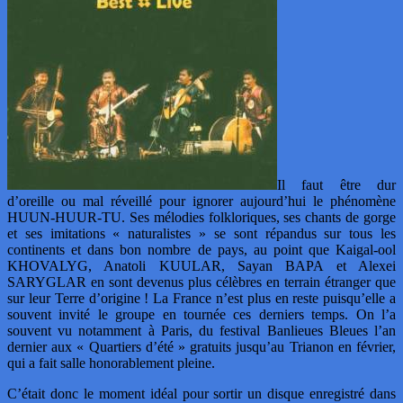
Il faut être dur
d’oreille ou mal réveillé pour ignorer aujourd’hui le phénomène
HUUN-HUUR-TU. Ses mélodies folkloriques, ses chants de gorge
et ses imitations « naturalistes » se sont répandus sur tous les
continents et dans bon nombre de pays, au point que Kaigal-ool
KHOVALYG, Anatoli KUULAR, Sayan BAPA et Alexei
SARYGLAR en sont devenus plus célèbres en terrain étranger que
sur leur Terre d’origine ! La France n’est plus en reste puisqu’elle a
souvent invité le groupe en tournée ces derniers temps. On l’a
souvent vu notamment à Paris, du festival Banlieues Bleues l’an
dernier aux « Quartiers d’été » gratuits jusqu’au Trianon en février,
qui a fait salle honorablement pleine.
C’était donc le moment idéal pour sortir un disque enregistré dans