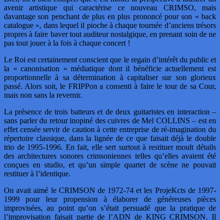
avenir artistique qui caractérise ce nouveau CRIMSO, mais
davantage son penchant de plus en plus prononcé pour son « back
catalogue », dans lequel il pioche à chaque tournée d’anciens trésors
propres à faire baver tout auditeur nostalgique, en prenant soin de ne
pas tout jouer à la fois à chaque concert !
Le Roi est certainement conscient que le regain d’intérêt du public et
la « canonisation » médiatique dont il bénéficie actuellement est
proportionnelle à sa détermination à capitaliser sur son glorieux
passé. Alors soit, le FRIPPon a consenti à faire le tour de sa Cour,
mais non sans la revernir.
La présence de trois batteurs et de deux guitaristes en interaction –
sans parler du retour inopiné des cuivres de Mel COLLINS – est en
effet censée servir de caution à cette entreprise de ré-imagination du
répertoire classique, dans la lignée de ce que faisait déjà le double
trio de 1995-1996. En fait, elle sert surtout à restituer moult détails
des architectures sonores crimsoniennes telles qu’elles avaient été
conçues en studio, et qu’un simple quartet de scène ne pouvait
restituer à l’identique.
On avait aimé le CRIMSON de 1972-74 et les ProjeKcts de 1997-
1999 pour leur propension à élaborer de généreuses pièces
improvisées, au point qu’on s’était persuadé que la pratique de
l’improvisation faisait partie de l’ADN de KING CRIMSON. Il