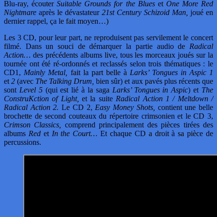
Blu-ray, écouter
Suitable Grounds for the Blues
et
One More Red
Nightmare
après le dévastateur
21st Century Schizoid Man,
joué en
dernier rappel, ça le fait moyen…)
Les 3 CD, pour leur part, ne reproduisent pas servilement le concert
filmé. Dans un souci de démarquer la partie audio de
Radical
Action…
des précédents albums live, tous les morceaux joués sur la
tournée ont été ré-ordonnés et reclassés selon trois thématiques : le
CD1,
Mainly Metal,
fait la part belle à
Larks’ Tongues in Aspic 1
et
2
(avec
The Talking Drum,
bien sûr) et aux pavés plus récents que
sont
Level 5
(qui est lié à la saga
Larks’ Tongues in Aspic
) et
The
ConstruKction of Light,
et la suite
Radical Action 1 / Meltdown /
Radical Action 2.
Le CD 2,
Easy Money Shots,
contient une belle
brochette de second couteaux du répertoire crimsonien et le CD 3,
Crimson Classics,
comprend principalement des pièces tirées des
albums
Red
et
In the Court…
Et chaque CD a droit à sa pièce de
percussions.