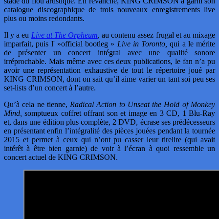
stade du flou artistique. En revanche, KING CRIMSON a garni son
catalogue discographique de trois nouveaux enregistrements live
plus ou moins redondants.
Il y a eu
Live at The Orpheum
,
au contenu assez frugal et au mixage
imparfait, puis l' »official bootleg »
Live in Toronto,
qui a le mérite
de présenter un concert intégral avec une qualité sonore
irréprochable. Mais même avec ces deux publications, le fan n’a pu
avoir une représentation exhaustive de tout le répertoire joué par
KING CRIMSON, dont on sait qu’il aime varier un tant soi peu ses
set-lists d’un concert à l’autre.
Qu’à cela ne tienne,
Radical Action to Unseat the Hold of Monkey
Mind,
somptueux coffret offrant son et image en 3 CD, 1 Blu-Ray
et, dans une édition plus complète, 2 DVD, écrase ses prédécesseurs
en présentant enfin l’intégralité des pièces jouées pendant la tournée
2015 et permet à ceux qui n’ont pu casser leur tirelire (qui avait
intérêt à être bien garnie) de voir à l’écran à quoi ressemble un
concert actuel de KING CRIMSON.