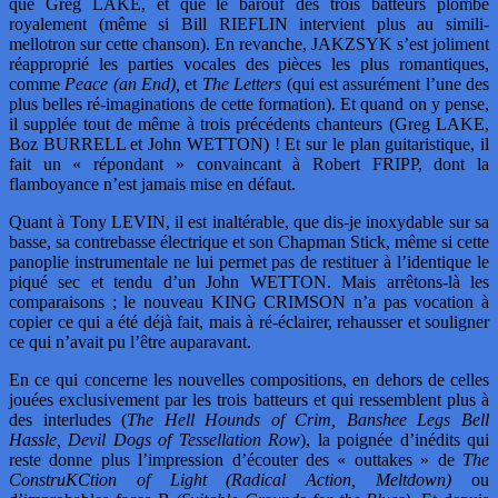
que Greg LAKE, et que le barouf des trois batteurs plombe
royalement (même si Bill RIEFLIN intervient plus au simili-
mellotron sur cette chanson). En revanche, JAKZSYK s’est joliment
réapproprié les parties vocales des pièces les plus romantiques,
comme
Peace (an End),
et
The Letters
(qui est assurément l’une des
plus belles ré-imaginations de cette formation). Et quand on y pense,
il supplée tout de même à trois précédents chanteurs (Greg LAKE,
Boz BURRELL et John WETTON) ! Et sur le plan guitaristique, il
fait un « répondant » convaincant à Robert FRIPP, dont la
flamboyance n’est jamais mise en défaut.
Quant à Tony LEVIN, il est inaltérable, que dis-je inoxydable sur sa
basse, sa contrebasse électrique et son Chapman Stick, même si cette
panoplie instrumentale ne lui permet pas de restituer à l’identique le
piqué sec et tendu d’un John WETTON. Mais arrêtons-là les
comparaisons ; le nouveau KING CRIMSON n’a pas vocation à
copier ce qui a été déjà fait, mais à ré-éclairer, rehausser et souligner
ce qui n’avait pu l’être auparavant.
En ce qui concerne les nouvelles compositions, en dehors de celles
jouées exclusivement par les trois batteurs et qui ressemblent plus à
des interludes (
The Hell Hounds of Crim, Banshee Legs Bell
Hassle, Devil Dogs of Tessellation Row
), la poignée d’inédits qui
reste donne plus l’impression d’écouter des « outtakes » de
The
ConstruKCtion of Light (Radical Action, Meltdown)
ou