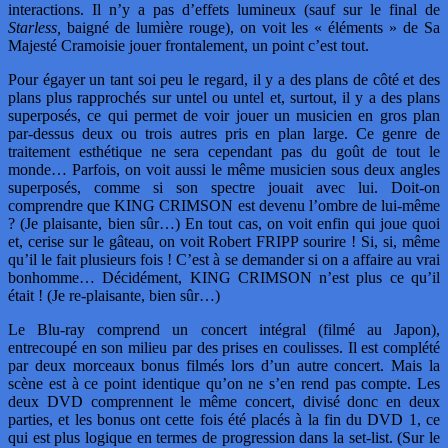
interactions. Il n’y a pas d’effets lumineux (sauf sur le final de
Starless,
baigné de lumière rouge), on voit les « éléments » de Sa
Majesté Cramoisie jouer frontalement, un point c’est tout.
Pour égayer un tant soi peu le regard, il y a des plans de côté et des
plans plus rapprochés sur untel ou untel et, surtout, il y a des plans
superposés, ce qui permet de voir jouer un musicien en gros plan
par-dessus deux ou trois autres pris en plan large. Ce genre de
traitement esthétique ne sera cependant pas du goût de tout le
monde… Parfois, on voit aussi le même musicien sous deux angles
superposés, comme si son spectre jouait avec lui. Doit-on
comprendre que KING CRIMSON est devenu l’ombre de lui-même
? (Je plaisante, bien sûr…) En tout cas, on voit enfin qui joue quoi
et, cerise sur le gâteau, on voit Robert FRIPP sourire ! Si, si, même
qu’il le fait plusieurs fois ! C’est à se demander si on a affaire au vrai
bonhomme… Décidément, KING CRIMSON n’est plus ce qu’il
était ! (Je re-plaisante, bien sûr…)
Le Blu-ray comprend un concert intégral (filmé au Japon),
entrecoupé en son milieu par des prises en coulisses. Il est complété
par deux morceaux bonus filmés lors d’un autre concert. Mais la
scène est à ce point identique qu’on ne s’en rend pas compte. Les
deux DVD comprennent le même concert, divisé donc en deux
parties, et les bonus ont cette fois été placés à la fin du DVD 1, ce
qui est plus logique en termes de progression dans la set-list. (Sur le