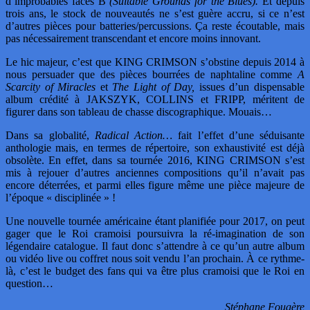
d’improbables faces B
(Suitable Grounds for the Blues).
Et depuis
trois ans, le stock de nouveautés ne s’est guère accru, si ce n’est
d’autres pièces pour batteries/percussions. Ça reste écoutable, mais
pas nécessairement transcendant et encore moins innovant.
Le hic majeur, c’est que KING CRIMSON s’obstine depuis 2014 à
nous persuader que des pièces bourrées de naphtaline comme
A
Scarcity of Miracles
et
The Light of Day,
issues d’un dispensable
album crédité à JAKSZYK, COLLINS et FRIPP, méritent de
figurer dans son tableau de chasse discographique. Mouais…
Dans sa globalité,
Radical Action…
fait l’effet d’une séduisante
anthologie mais, en termes de répertoire, son exhaustivité est déjà
obsolète. En effet, dans sa tournée 2016, KING CRIMSON s’est
mis à rejouer d’autres anciennes compositions qu’il n’avait pas
encore déterrées, et parmi elles figure même une pièce majeure de
l’époque « disciplinée » !
Une nouvelle tournée américaine étant planifiée pour 2017, on peut
gager que le Roi cramoisi poursuivra la ré-imagination de son
légendaire catalogue. Il faut donc s’attendre à ce qu’un autre album
ou vidéo live ou coffret nous soit vendu l’an prochain. À ce rythme-
là, c’est le budget des fans qui va être plus cramoisi que le Roi en
question…
Stéphane Fougère