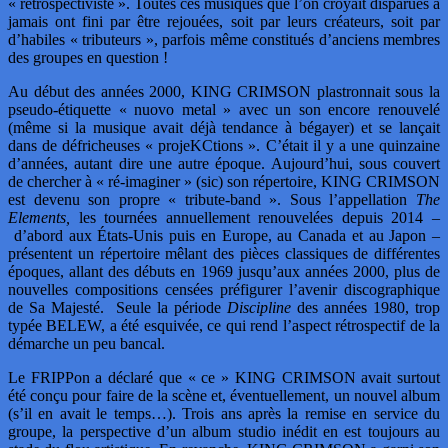
« rétrospectiviste ». Toutes ces musiques que l’on croyait disparues à
jamais ont fini par être rejouées, soit par leurs créateurs, soit par
d’habiles « tributeurs », parfois même constitués d’anciens membres
des groupes en question !
Au début des années 2000, KING CRIMSON plastronnait sous la
pseudo-étiquette « nuovo metal » avec un son encore renouvelé
(même si la musique avait déjà tendance à bégayer) et se lançait
dans de défricheuses « projeKCtions ». C’était il y a une quinzaine
d’années, autant dire une autre époque. Aujourd’hui, sous couvert
de chercher à « ré-imaginer » (sic) son répertoire, KING CRIMSON
est devenu son propre « tribute-band ». Sous l’appellation
The
Elements,
les tournées annuellement renouvelées depuis 2014 –
d’abord aux États-Unis puis en Europe, au Canada et au Japon –
présentent un répertoire mêlant des pièces classiques de différentes
époques, allant des débuts en 1969 jusqu’aux années 2000, plus de
nouvelles compositions censées préfigurer l’avenir discographique
de Sa Majesté. Seule la période
Discipline
des années 1980, trop
typée BELEW, a été esquivée, ce qui rend l’aspect rétrospectif de la
démarche un peu bancal.
Le FRIPPon a déclaré que « ce » KING CRIMSON avait surtout
été conçu pour faire de la scène et, éventuellement, un nouvel album
(s’il en avait le temps…). Trois ans après la remise en service du
groupe, la perspective d’un album studio inédit en est toujours au