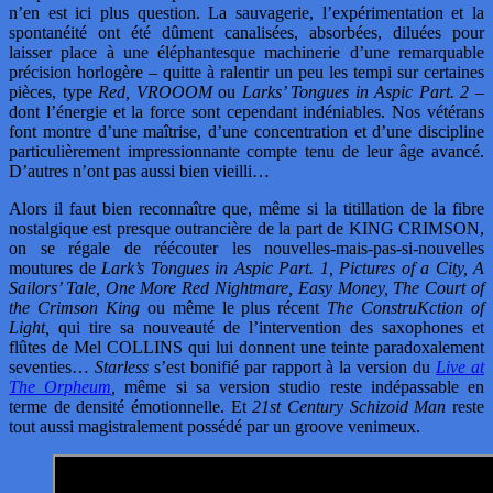
n’en est ici plus question. La sauvagerie, l’expérimentation et la
spontanéité ont été dûment canalisées, absorbées, diluées pour
laisser place à une éléphantesque machinerie d’une remarquable
précision horlogère – quitte à ralentir un peu les tempi sur certaines
pièces, type
Red, VROOOM
ou
Larks’ Tongues in Aspic Part. 2
–
dont l’énergie et la force sont cependant indéniables. Nos vétérans
font montre d’une maîtrise, d’une concentration et d’une discipline
particulièrement impressionnante compte tenu de leur âge avancé.
D’autres n’ont pas aussi bien vieilli…
Alors il faut bien reconnaître que, même si la titillation de la fibre
nostalgique est presque outrancière de la part de KING CRIMSON,
on se régale de réécouter les nouvelles-mais-pas-si-nouvelles
moutures de
Lark’s Tongues in Aspic Part. 1, Pictures of a City, A
Sailors’ Tale, One More Red Nightmare, Easy Money, The Court of
the Crimson King
ou même le plus récent
The ConstruKction of
Light,
qui tire sa nouveauté de l’intervention des saxophones et
flûtes de Mel COLLINS qui lui donnent une teinte paradoxalement
seventies…
Starless
s’est bonifié par rapport à la version du
Live at
The Orpheum
,
même si sa version studio reste indépassable en
terme de densité émotionnelle. Et
21st Century Schizoid Man
reste
tout aussi magistralement possédé par un groove venimeux.