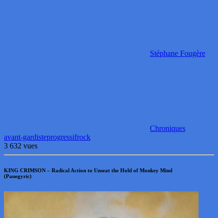
Stéphane Fougère
Chroniques
avant-gardiste
progressif
rock
3 632 vues
KING CRIMSON – Radical Action to Unseat the Hold of Monkey Mind
(Panegyric)