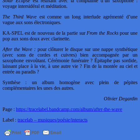
Solar Eclipse
est relaxant avec la complainte d’un saxophone :
voyage intersidéral et méditation.
The Third Wave
est comme un long interlude agrémenté d’une
vague aux sons électroniques.
KA-SPEL est de nouveau de la partie sur
From the Rocks
pour une
pop aux sons doux avec clarinette.
After the Wave :
pour clôturer le disque sur une nappe synthétique
(avec sons de cordes et cuivres) bien accompagnée par un
saxophone envoûtant. Cérémonie funéraire ? Épitaphe pas sordide,
laissant place à la vie, à une autre vie ? Fin de la montée au ciel et
entrée au paradis ?
Synthèse : un album homogène avec plein de pépites
complémentaires les unes des autres.
Olivier Degardin
Page :
https://tracelabel.bandcamp.com/album/after-the-wave
Label :
tracelab – musiques/poésie/interacts