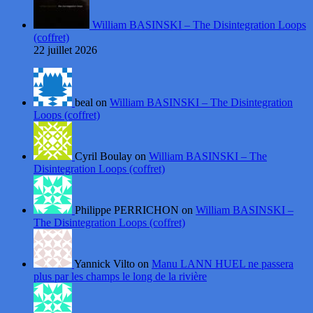
William BASINSKI – The Disintegration Loops
(coffret)
22 juillet 2026
beal on
William BASINSKI – The Disintegration
Loops (coffret)
Cyril Boulay on
William BASINSKI – The
Disintegration Loops (coffret)
Philippe PERRICHON on
William BASINSKI –
The Disintegration Loops (coffret)
Yannick Vilto on
Manu LANN HUEL ne passera
plus par les champs le long de la rivière