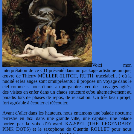
Voici mon
interprétation de ce CD présenté dans un package artistique unique,
œuvre de Thierry MÜLLER (ILITCH, RUTH, tracelabel…) où la
nudité et les anges sont omniprésents : il propose un voyage dans le
ciel comme si nous étions au purgatoire avec des passages agités,
des visites en enfer dans un chaos structuré et/ou alternativement au
paradis lors de phases de repos, de relaxation. Un très beau projet,
fort agréable à écouter et réécouter.
Avant d’aller dans les hauteurs, nous entamons une balade nocturne
terrestre en taxi dans une grande ville, une capitale, une balade
portée par la voix d’Edward KA-SPEL (THE LEGENDARY
PINK DOTS) et le saxophone de Quentin ROLLET pour nous