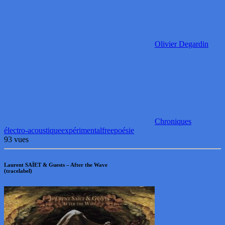
Olivier Degardin
Chroniques
électro-acoustique
expérimental
free
poésie
93 vues
Laurent SAÏET & Guests – After the Wave
(tracelabel)