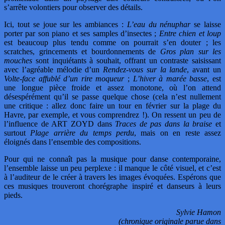
s’arrête volontiers pour observer des détails.
Ici, tout se joue sur les ambiances :
L’eau du nénuphar
se laisse
porter par son piano et ses samples d’insectes ;
Entre chien et loup
est beaucoup plus tendu comme on pourrait s’en douter ; les
scratches, grincements et bourdonnements de
Gros plan sur les
mouches
sont inquiétants à souhait, offrant un contraste saisissant
avec l’agréable mélodie d’un
Rendez-vous sur la lande
, avant un
Volte-face affublé d’un rire moqueur
;
L’hiver à marée basse
, est
une longue pièce froide et assez monotone, où l’on attend
désespérément qu’il se passe quelque chose (cela n’est nullement
une critique : allez donc faire un tour en février sur la plage du
Havre, par exemple, et vous comprendrez !). On ressent un peu de
l’influence de ART ZOYD dans
Traces de pas dans la braise
et
surtout
Plage arrière du temps perdu
, mais on en reste assez
éloignés dans l’ensemble des compositions.
Pour qui ne connaît pas la musique pour danse contemporaine,
l’ensemble laisse un peu perplexe : il manque le côté visuel, et c’est
à l’auditeur de le créer à travers les images évoquées. Espérons que
ces musiques trouveront chorégraphe inspiré et danseurs à leurs
pieds.
Sylvie Hamon
(chronique originale parue dans