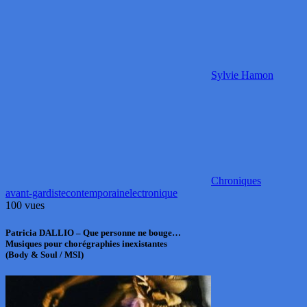
Sylvie Hamon
Chroniques
avant-gardiste
contemporain
electronique
100 vues
Patricia DALLIO – Que personne ne bouge…
Musiques pour chorégraphies inexistantes
(Body & Soul / MSI)