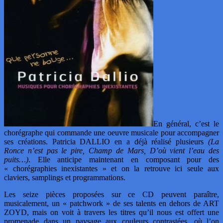
En général, c’est le
chorégraphe qui commande une oeuvre musicale pour accompagner
ses créations. Patricia DALLIO en a déjà réalisé plusieurs
(La
Ronce n’est pas le pire, Champ de Mars, D’où vient l’eau des
puits…)
. Elle anticipe maintenant en composant pour des
« chorégraphies inexistantes » et on la retrouve ici seule aux
claviers, samplings et programmations.
Les seize pièces proposées sur ce CD peuvent paraître,
musicalement, un « patchwork » de ses talents en dehors de ART
ZOYD, mais on voit à travers les titres qu’il nous est offert une
promenade dans un paysage aux couleurs contrastées, où l’on