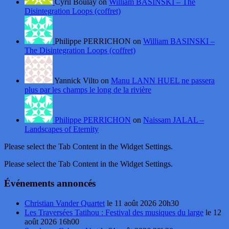
Cyril Boulay on
William BASINSKI – The
Disintegration Loops (coffret)
Philippe PERRICHON on
William BASINSKI –
The Disintegration Loops (coffret)
Yannick Vilto on
Manu LANN HUEL ne passera
plus par les champs le long de la rivière
Philippe PERRICHON
on
Naissam JALAL –
Landscapes of Eternity
Please select the Tab Content in the Widget Settings.
Please select the Tab Content in the Widget Settings.
Événements annoncés
Christian Vander Quartet
le 11 août 2026 20h30
Les Traversées Tatihou : Festival des musiques du large
le 12
août 2026 16h00