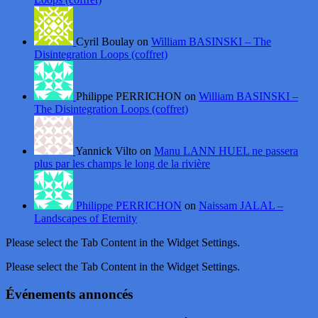
Cyril Boulay on
William BASINSKI – The
Disintegration Loops (coffret)
Philippe PERRICHON on
William BASINSKI –
The Disintegration Loops (coffret)
Yannick Vilto on
Manu LANN HUEL ne passera
plus par les champs le long de la rivière
Philippe PERRICHON
on
Naissam JALAL –
Landscapes of Eternity
Please select the Tab Content in the Widget Settings.
Please select the Tab Content in the Widget Settings.
Événements annoncés