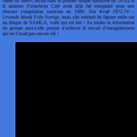
Släde till Satori,
inclus dans le premier disque éponyme de 1970), et
le sinueux
Frestelsens Cafe
avait déjà été enregistré pour une
obscure compilation suédoise de 1980,
Ton Kraft 1972-74 –
Levande Musik Från Sverige,
mais elle méritait de figurer enfin sur
un disque de SAMLA, voilà qui est fait ! Au moins la reformation
du groupe aura-t-elle permis d’achever le travail d’enregistrement
qui ne l’avait pas encore été !