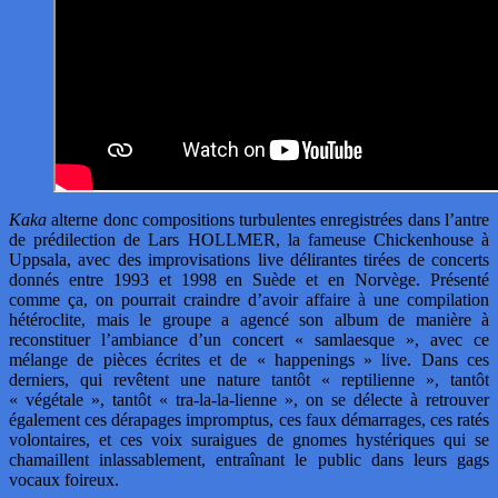
Kaka
alterne donc compositions turbulentes enregistrées dans l’antre
de prédilection de Lars HOLLMER, la fameuse Chickenhouse à
Uppsala, avec des improvisations live délirantes tirées de concerts
donnés entre 1993 et 1998 en Suède et en Norvège. Présenté
comme ça, on pourrait craindre d’avoir affaire à une compilation
hétéroclite, mais le groupe a agencé son album de manière à
reconstituer l’ambiance d’un concert « samlaesque », avec ce
mélange de pièces écrites et de « happenings » live. Dans ces
derniers, qui revêtent une nature tantôt « reptilienne », tantôt
« végétale », tantôt « tra-la-la-lienne », on se délecte à retrouver
également ces dérapages impromptus, ces faux démarrages, ces ratés
volontaires, et ces voix suraigues de gnomes hystériques qui se
chamaillent inlassablement, entraînant le public dans leurs gags
vocaux foireux.