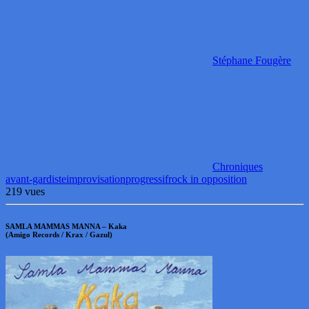
Stéphane Fougère
Chroniques
avant-gardiste
improvisation
progressif
rock in opposition
219 vues
SAMLA MAMMAS MANNA – Kaka
(Amigo Records / Krax / Gazul)