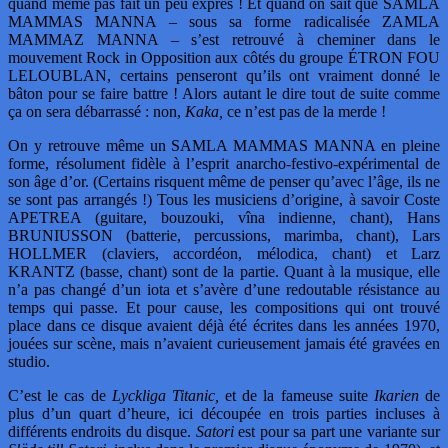
quand même pas fait un peu exprès ! Et quand on sait que SAMLA
MAMMAS MANNA – sous sa forme radicalisée ZAMLA
MAMMAZ MANNA – s’est retrouvé à cheminer dans le
mouvement Rock in Opposition aux côtés du groupe ÉTRON FOU
LELOUBLAN, certains penseront qu’ils ont vraiment donné le
bâton pour se faire battre ! Alors autant le dire tout de suite comme
ça on sera débarrassé : non,
Kaka,
ce n’est pas de la merde !
On y retrouve même un SAMLA MAMMAS MANNA en pleine
forme, résolument fidèle à l’esprit anarcho-festivo-expérimental de
son âge d’or. (Certains risquent même de penser qu’avec l’âge, ils ne
se sont pas arrangés !) Tous les musiciens d’origine, à savoir Coste
APETREA (guitare, bouzouki, vîna indienne, chant), Hans
BRUNIUSSON (batterie, percussions, marimba, chant), Lars
HOLLMER (claviers, accordéon, mélodica, chant) et Larz
KRANTZ (basse, chant) sont de la partie. Quant à la musique, elle
n’a pas changé d’un iota et s’avère d’une redoutable résistance au
temps qui passe. Et pour cause, les compositions qui ont trouvé
place dans ce disque avaient déjà été écrites dans les années 1970,
jouées sur scène, mais n’avaient curieusement jamais été gravées en
studio.
C’est le cas de
Lyckliga Titanic,
et de la fameuse suite
Ikarien
de
plus d’un quart d’heure, ici découpée en trois parties incluses à
différents endroits du disque.
Satori
est pour sa part une variante sur