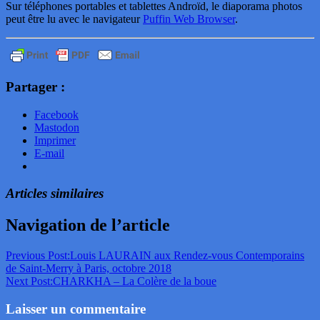
Sur téléphones portables et tablettes Androïd, le diaporama photos
peut être lu avec le navigateur
Puffin Web Browser
.
Partager :
Facebook
Mastodon
Imprimer
E-mail
Articles similaires
Navigation de l’article
Previous Post:
Louis LAURAIN aux Rendez-vous Contemporains
de Saint-Merry à Paris, octobre 2018
Next Post:
CHARKHA – La Colère de la boue
Laisser un commentaire