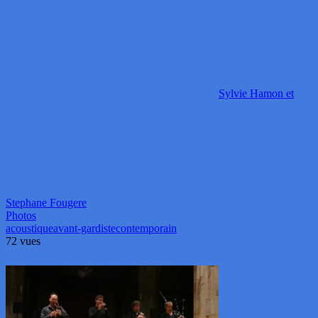
Sylvie Hamon et
Stephane Fougere
Photos
acoustique
avant-gardiste
contemporain
72 vues