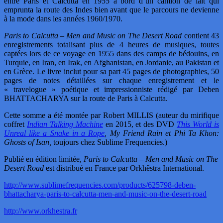
entre Paris et Calcutta en 1955 à bord d’un camion de lait qui
emprunta la route des Indes bien avant que le parcours ne devienne
à la mode dans les années 1960/1970.
Paris to Calcutta – Men and Music on The Desert Road
contient 43
enregistrements totalisant plus de 4 heures de musiques, toutes
captées lors de ce voyage en 1955 dans des camps de bédouins, en
Turquie, en Iran, en Irak, en Afghanistan, en Jordanie, au Pakistan et
en Grèce. Le livre inclut pour sa part 45 pages de photographies, 50
pages de notes détaillées sur chaque enregistrement et le
« travelogue » poétique et impressionniste rédigé par Deben
BHATTACHARYA sur la route de Paris à Calcutta.
Cette somme a été montée par Robert MILLIS (auteur du mirifique
coffret
Indian Talking Machine
en 2015, et des DVD
This World is
Unreal like a Snake in a Rope
, My Friend Rain et Phi Ta Khon:
Ghosts of Isan,
toujours chez Sublime Frequencies.)
Publié en édition limitée,
Paris to Calcutta – Men and Music on The
Desert Road
est distribué en France par Orkhêstra International.
http://www.sublimefrequencies.com/products/625798-deben-
bhattacharya-paris-to-calcutta-men-and-music-on-the-desert-road
http://www.orkhestra.fr