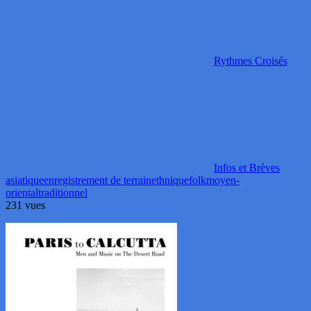
Rythmes Croisés
Infos et Brèves
asiatique
enregistrement de terrain
ethnique
folk
moyen-
oriental
traditionnel
231 vues