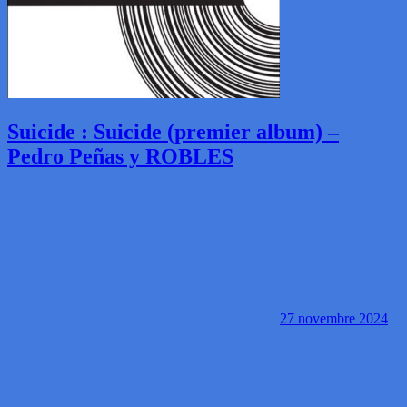
Suicide : Suicide (premier album) –
Pedro Peñas y ROBLES
27 novembre 2024