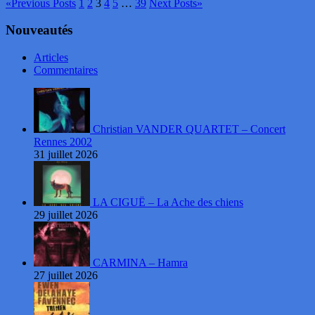
«
Previous Posts
1
2
3
4
5
…
39
Next Posts
»
Nouveautés
Articles
Commentaires
Christian VANDER QUARTET – Concert
Rennes 2002
31 juillet 2026
LA CIGUË – La Ache des chiens
29 juillet 2026
CARMINA – Hamra
27 juillet 2026