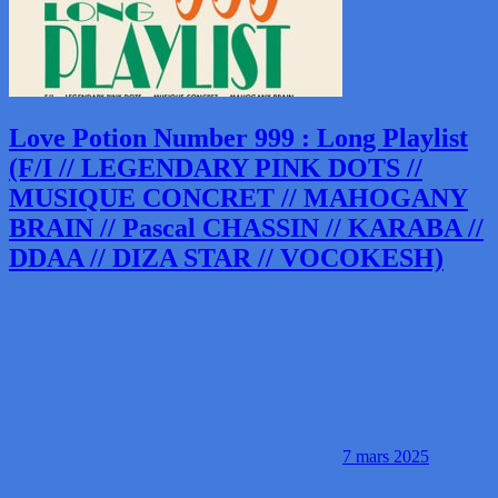
Love Potion Number 999 : Long Playlist
(F/I // LEGENDARY PINK DOTS //
MUSIQUE CONCRET // MAHOGANY
BRAIN // Pascal CHASSIN // KARABA //
DDAA // DIZA STAR // VOCOKESH)
7 mars 2025