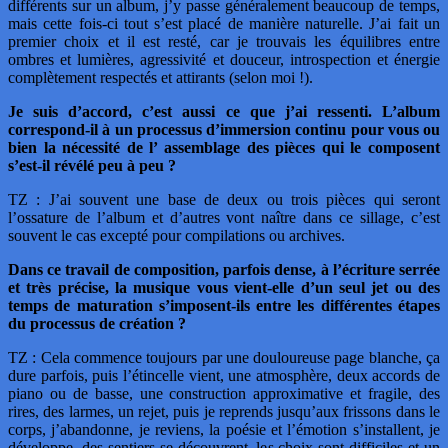
différents sur un album, j’y passe généralement beaucoup de temps,
mais cette fois-ci tout s’est placé de manière naturelle. J’ai fait un
premier choix et il est resté, car je trouvais les équilibres entre
ombres et lumières, agressivité et douceur, introspection et énergie
complètement respectés et attirants (selon moi !).
Je suis d’accord, c’est aussi ce que j’ai ressenti. L’album
correspond-il à un processus d’immersion continu pour vous ou
bien la nécessité de l’ assemblage des pièces qui le composent
s’est-il révélé peu à peu ?
TZ : J’ai souvent une base de deux ou trois pièces qui seront
l’ossature de l’album et d’autres vont naître dans ce sillage, c’est
souvent le cas excepté pour compilations ou archives.
Dans ce travail de composition, parfois dense, à l’écriture serrée
et très précise, la musique vous vient-elle d’un seul jet ou des
temps de maturation s’imposent-ils entre les différentes étapes
du processus de création ?
TZ : Cela commence toujours par une douloureuse page blanche, ça
dure parfois, puis l’étincelle vient, une atmosphère, deux accords de
piano ou de basse, une construction approximative et fragile, des
rires, des larmes, un rejet, puis je reprends jusqu’aux frissons dans le
corps, j’abandonne, je reviens, la poésie et l’émotion s’installent, je
développe, des sentiers se découvrent, les choix sont difficiles et un