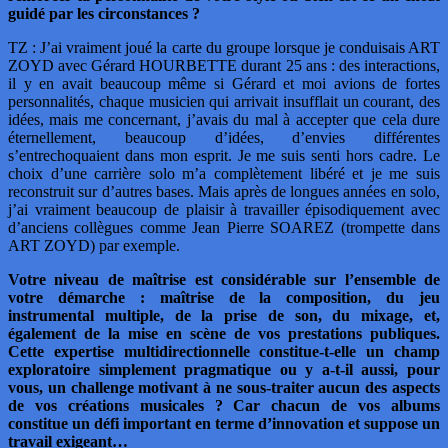
guidé par les circonstances ?
TZ : J’ai vraiment joué la carte du groupe lorsque je conduisais ART
ZOYD avec Gérard HOURBETTE durant 25 ans : des interactions,
il y en avait beaucoup même si Gérard et moi avions de fortes
personnalités, chaque musicien qui arrivait insufflait un courant, des
idées, mais me concernant, j’avais du mal à accepter que cela dure
éternellement, beaucoup d’idées, d’envies différentes
s’entrechoquaient dans mon esprit. Je me suis senti hors cadre. Le
choix d’une carrière solo m’a complètement libéré et je me suis
reconstruit sur d’autres bases. Mais après de longues années en solo,
j’ai vraiment beaucoup de plaisir à travailler épisodiquement avec
d’anciens collègues comme Jean Pierre SOAREZ (trompette dans
ART ZOYD) par exemple.
Votre niveau de maîtrise est considérable sur l’ensemble de
votre démarche : maîtrise de la composition, du jeu
instrumental multiple, de la prise de son, du mixage, et,
également de la mise en scène de vos prestations publiques.
Cette expertise multidirectionnelle constitue-t-elle un champ
exploratoire simplement pragmatique ou y a-t-il aussi, pour
vous, un challenge motivant à ne sous-traiter aucun des aspects
de vos créations musicales ? Car chacun de vos albums
constitue un défi important en terme d’innovation et suppose un
travail exigeant…