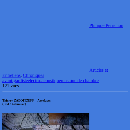
Philippe Perrichon
Articles et
Entretiens
,
Chroniques
avant-gardiste
électro-acoustique
musique de chambre
121 vues
Thierry ZABOITZEFF – Artefacts
(Imd / Zabmusic)