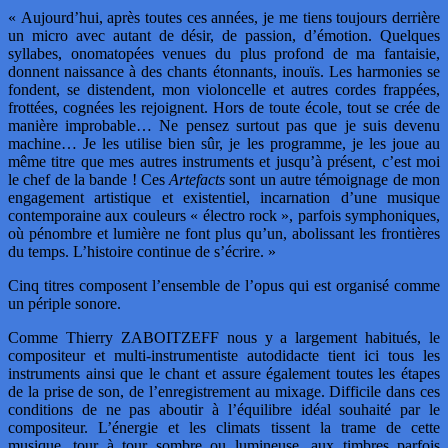
« Aujourd’hui, après toutes ces années, je me tiens toujours derrière
un micro avec autant de désir, de passion, d’émotion. Quelques
syllabes, onomatopées venues du plus profond de ma fantaisie,
donnent naissance à des chants étonnants, inouïs. Les harmonies se
fondent, se distendent, mon violoncelle et autres cordes frappées,
frottées, cognées les rejoignent. Hors de toute école, tout se crée de
manière improbable… Ne pensez surtout pas que je suis devenu
machine… Je les utilise bien sûr, je les programme, je les joue au
même titre que mes autres instruments et jusqu’à présent, c’est moi
le chef de la bande ! Ces
Artefacts
sont un autre témoignage de mon
engagement artistique et existentiel, incarnation d’une musique
contemporaine aux couleurs « électro rock », parfois symphoniques,
où pénombre et lumière ne font plus qu’un, abolissant les frontières
du temps. L’histoire continue de s’écrire. »
Cinq titres composent l’ensemble de l’opus qui est organisé comme
un périple sonore.
Comme Thierry ZABOITZEFF nous y a largement habitués, le
compositeur et multi-instrumentiste autodidacte tient ici tous les
instruments ainsi que le chant et assure également toutes les étapes
de la prise de son, de l’enregistrement au mixage. Difficile dans ces
conditions de ne pas aboutir à l’équilibre idéal souhaité par le
compositeur. L’énergie et les climats tissent la trame de cette
musique, tour à tour sombre ou lumineuse, aux timbres parfois