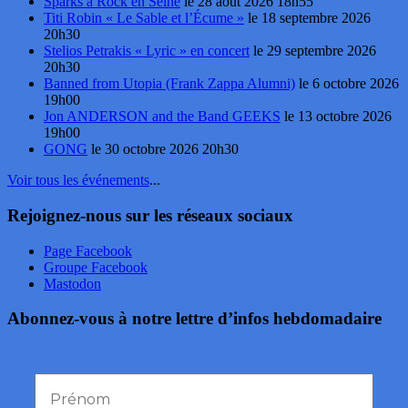
Sparks à Rock en Seine
le 28 août 2026 18h55
Titi Robin « Le Sable et l’Écume »
le 18 septembre 2026
20h30
Stelios Petrakis « Lyric » en concert
le 29 septembre 2026
20h30
Banned from Utopia (Frank Zappa Alumni)
le 6 octobre 2026
19h00
Jon ANDERSON and the Band GEEKS
le 13 octobre 2026
19h00
GONG
le 30 octobre 2026 20h30
Voir tous les événements
...
Rejoignez-nous sur les réseaux sociaux
Page Facebook
Groupe Facebook
Mastodon
Abonnez-vous à notre lettre d’infos hebdomadaire