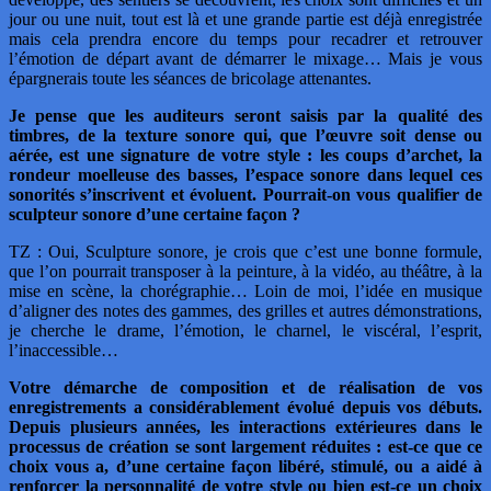
jour ou une nuit, tout est là et une grande partie est déjà enregistrée
mais cela prendra encore du temps pour recadrer et retrouver
l’émotion de départ avant de démarrer le mixage… Mais je vous
épargnerais toute les séances de bricolage attenantes.
Je pense que les auditeurs seront saisis par la qualité des
timbres, de la texture sonore qui, que l’œuvre soit dense ou
aérée, est une signature de votre style : les coups d’archet, la
rondeur moelleuse des basses, l’espace sonore dans lequel ces
sonorités s’inscrivent et évoluent. Pourrait-on vous qualifier de
sculpteur sonore d’une certaine façon ?
TZ : Oui, Sculpture sonore, je crois que c’est une bonne formule,
que l’on pourrait transposer à la peinture, à la vidéo, au théâtre, à la
mise en scène, la chorégraphie… Loin de moi, l’idée en musique
d’aligner des notes des gammes, des grilles et autres démonstrations,
je cherche le drame, l’émotion, le charnel, le viscéral, l’esprit,
l’inaccessible…
Votre démarche de composition et de réalisation de vos
enregistrements a considérablement évolué depuis vos débuts.
Depuis plusieurs années, les interactions extérieures dans le
processus de création se sont largement réduites : est-ce que ce
choix vous a, d’une certaine façon libéré, stimulé, ou a aidé à
renforcer la personnalité de votre style ou bien est-ce un choix