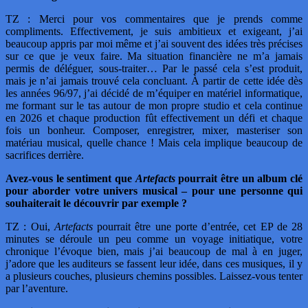
TZ : Merci pour vos commentaires que je prends comme
compliments. Effectivement, je suis ambitieux et exigeant, j’ai
beaucoup appris par moi même et j’ai souvent des idées très précises
sur ce que je veux faire. Ma situation financière ne m’a jamais
permis de déléguer, sous-traiter… Par le passé cela s’est produit,
mais je n’ai jamais trouvé cela concluant. À partir de cette idée dès
les années 96/97, j’ai décidé de m’équiper en matériel informatique,
me formant sur le tas autour de mon propre studio et cela continue
en 2026 et chaque production fût effectivement un défi et chaque
fois un bonheur. Composer, enregistrer, mixer, masteriser son
matériau musical, quelle chance ! Mais cela implique beaucoup de
sacrifices derrière.
Avez-vous le sentiment que
Artefacts
pourrait être un album clé
pour aborder votre univers musical – pour une personne qui
souhaiterait le découvrir par exemple ?
TZ : Oui,
Artefacts
pourrait être une porte d’entrée, cet EP de 28
minutes se déroule un peu comme un voyage initiatique, votre
chronique l’évoque bien, mais j’ai beaucoup de mal à en juger,
j’adore que les auditeurs se fassent leur idée, dans ces musiques, il y
a plusieurs couches, plusieurs chemins possibles. Laissez-vous tenter
par l’aventure.